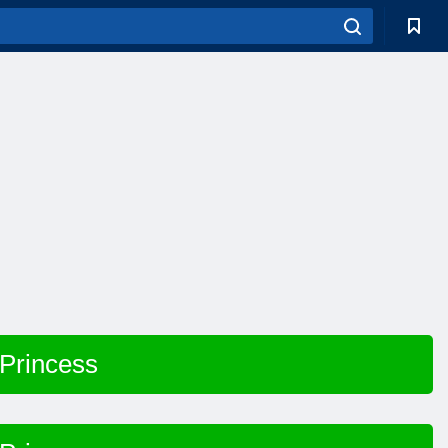
 Princess