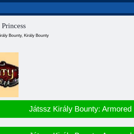
 Princess
irály Bounty, Király Bounty
Játssz Király Bounty: Armored