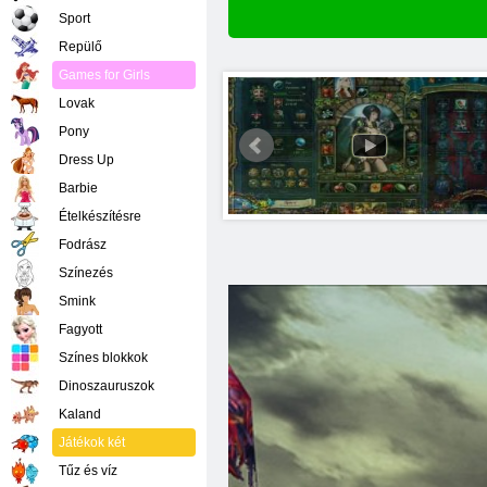
Sport
Repülő
Games for Girls
Lovak
Pony
Dress Up
Barbie
Ételkészítésre
Fodrász
Színezés
Smink
Fagyott
Színes blokkok
Dinoszauruszok
Kaland
Játékok két
Tűz és víz