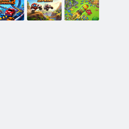
Feladás 911
Birdy Blast
Market Puzzle
Egyesítsen egy
oop Crash 2
Hill Sprint
Nuke-ot