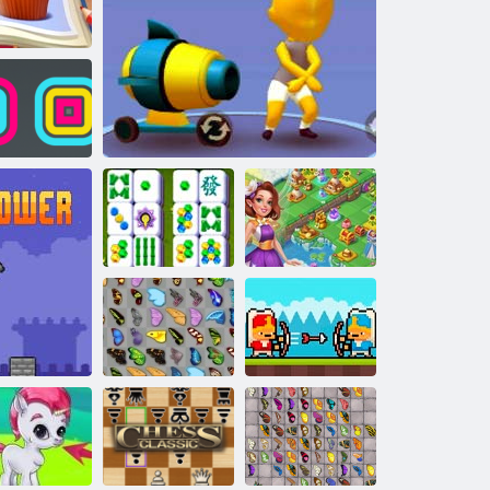
Víz rendezés
Zumba-óceán
2048 golyó
rejtvény 2
e meg a
égyszögletes
betakarító
Tündérföld
Mahjong
egyesítése és
történet
Ágyúförfítő
mágia
Kyodai pillangó
Janissary csaták