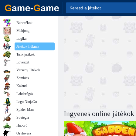
Buborékok
Mahjong
Logika
Játékok fiúknak
Tank játékok
Lövészet
Verseny Játékok
Zombies
Kaland
Labdarúgás
Lego NinjaGo
Spider-Man
Ingyenes online játékok
Stratégia
Háború
Orvlövész