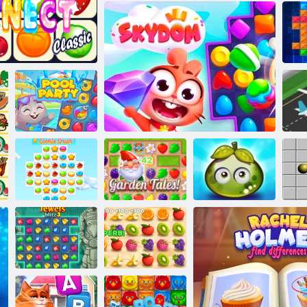
Konyhai
Dominoes
mahjong
Aqua Blitz 2
Classic
et Connect
Medencés buli
Kaland lédús
Cookie Crush 3
Kerti mesék
Törpe
bogyók