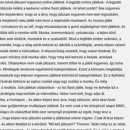
nen lehet játszani ingyenes online játékok. A legjobb online játékok - A legjobb
orlátozás nélkül a kedvenc online flash játékok, mi lehet szebb? Íme ingyenes
ém bejelenteni, hogy az a tény, hogy játszani ingyenes nem kell regisztrálni,
 a megfelelő vaku játék nem teszi a legkisebb munkaerő. Az összes játék
sz szórakozni és az idő, hogy elszakadjanak a gond segítségével mini-játékok, és
öbb időt a monitor előtt. Munka, kommunikáció, szórakozás - a teljes körű
thatatlan web életünk, munkánk és a szabadidő. Most a legtöbb ember számára, a
ismerték, hogy a világ adott nekünk az alkotók a számítógép, amely képes valami
dik életet a hálózatban. A népszerűség vezetett, hogy sokan fizetnek. És
szani néhány órát munka után, hogy meg kell keresni a helyek, amelyek
dés. Oldalunkon nem csak játszani, hanem töltse le a játék ingyenes, így soha
ok. Mindegyik rendezve egyértelmű kategóriákban. Ezzel a könnyen megtalálja
mutatunk egy teljesen ingyenes játékok különböző kategóriákban. Ez a fejlődési
amit tudnak birkózni az egész család vagy egy osztály a munka. És még
lesiklás. Sok játékok oldalunkon - ez kis flash játék, hogy ne terhelje túl a
ámítógép kapcsolódik az internethez. Akkor nem kell, hogy adja át
orba, a honlapon -, és akkor képes lesz arra, hogy játsszon, ahol akar.Azok
hatalmas gyűjteménye multiplayer játékok. Ez nem csak a kis böngésző alapú MMO,
alógus és választhat több ezer versengő projektek az egyik, hogy lesz a
k, hogy képes lesz játszani ezeket a játékokat online ingyen. Csak itt lesz képes
s akkor felejtsd el a kérdést: "Mit kell játszani? "Forever. Talán még ez az oldal