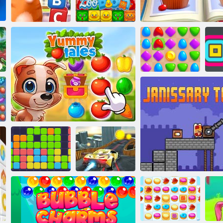
Jewels Blitz 3
Lédús kötőjel
Kitty tülekedés
Állatkert
Rachel Holmes: Keress
N
Mérkőzés Aréna
különbségeket
Tizenegy
tizenegy
Finom mese
Két mutatvány