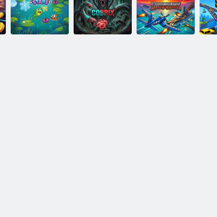
Tappy Wings
Mágnes Mester
PetDoku
Adventure
Békás csillagok
Cobrix
Stormhawk
L