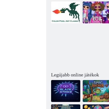
Színes Pixel Art
Lol Meglepetés
Classic
Mahjong 3D
Millennials
Legújabb online játékok