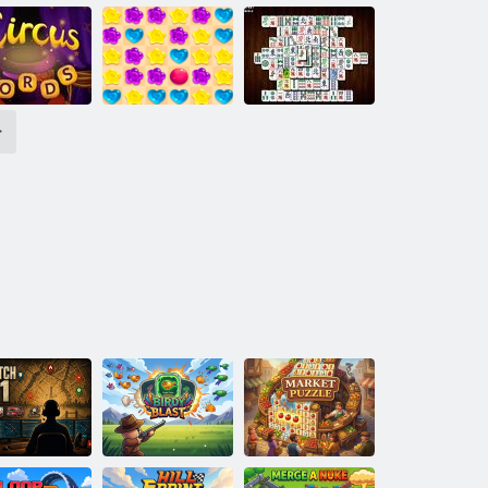
Pillangó Kyodai
borék gémes
Sakk klasszikus
HD
>
rkuszi szavak
Candy Rain 5
Mahjong deluxe