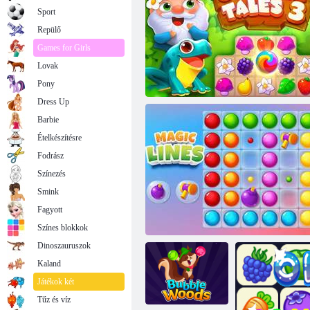
Sport
Repülő
Games for Girls
Lovak
Pony
Dress Up
Barbie
Ételkészítésre
Fodrász
Színezés
Smink
Fagyott
Kerti mesék 3
Színes blokkok
Dinoszauruszok
Kaland
Játékok két
Tűz és víz