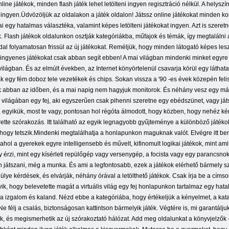
ne játékok, minden flash játék lehet letölteni ingyen regisztráció nélkül. A helyszí
at ingyen.Üdvözöljük az oldalakon a játék oldalon! Játssz online játékokat minden k
 egy hatalmas választéka, valamint képes letölteni játékokat ingyen. Azt is szeretn
. Flash játékok oldalunkon osztják kategóriákba, műfajok és témák, így megtalálni
oldal folyamatosan frissül az új játékokat. Reméljük, hogy minden látogató képes le
 ingyenes játékokat csak abban segít ebben! A mai világban mindenki minket egyre t
lis világban. És az elmúlt években, az Internet könyörtelenül csavarja körül egy lá
ak egy fém doboz tele vezetékek és chips. Sokan vissza a '90 -es évek közepén fel
ék abban az időben, és a mai napig nem hagyjuk monitorok. És néhány vesz egy máso
világában egy fej, aki egyszerűen csak pihenni szeretne egy ebédszünet, vagy ját
 egyikük, most te vagy, pontosan hol régóta álmodott, hogy közben, hogy nehéz kér
ette szórakozás. Itt található az egyik legnagyobb gyűjteménye a különböző játék
 hogy tetszik.Mindenki megtalálhatja a honlapunkon maguknak valót. Elvégre itt be
, ahol a gyerekek egyre intelligensebb és művelt, kifinomult logikai játékok, mint 
 érzi, mint egy kísérleti repülőgép vagy versenygép, a focista vagy egy parancsnok a 
 játszani, még a munka. És ami a legfontosabb, ezek a játékok elérhető bármely sz
ülye kérdések, és elvárják, néhány órával a letölthető játékok. Csak írja be a címs
gyik, hogy belevetette magát a virtuális világ egy fej honlapunkon tartalmaz egy 
ába izgalom és kaland. Nézd ebbe a kategóriába, hogy értékeljük a kényelmet, a kat
Ne félj a csalás, biztonságosan kattintson bármelyik játék. Végtére is, mi garantálju
ok, és megismerhetik az új szórakoztató hálózat. Add meg oldalunkat a könyvjelzők - é