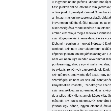
© ingyenes online játékok. Minden nap új onli
flash játékok online letölthető mini játékok
online játékok, amelyek örömet Ön és barátai
amint azt más online szerencsejáték oldalak
ingyenesen letölthető, éjjel-nappal, és az 
a képesség és a rendelkezésre álló letöltés
emberi élet találja meg a reflexió a virtuá
számítógép nélküli internet-hozzáférés - cs
több, mint segíteni a munkát. Népszerű ját
azoknak, akik nem akarnak bemenni a játék 
képesek játszani online játékokat ingyen.Ha
nem kell nézni újra minden alkalommal szer
pontosan úgy, ahogy egy virtuális nyaralás,
és oktatási rejtvények a gyerekeknek, játék
szimulátorok, amely lehetővé teszi, hogy úgy
számítógép, és nem kell sok idő. Könnyedén
kényelmetlen íróasztal, üzenetrögzítő ezer h
számára, akik ezt az adrenalin, aki arra vá
de a teljes játék kliens, amely képes világ
második, a virtuális, otthon az Ön számára. 
játszani egy időben, ingyen letölthető játék