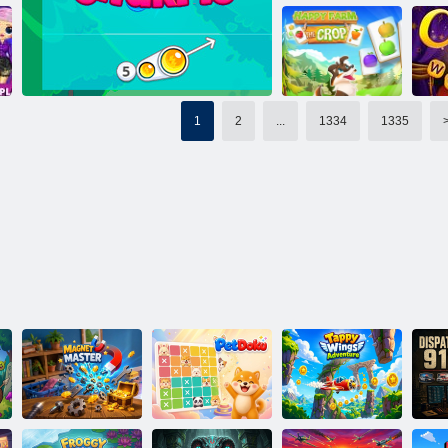
Cookie Crush 2
Janissary -torony
Bu
1
2
...
1334
1335
Boldog farm A
termés
Ci
Buborékbáj