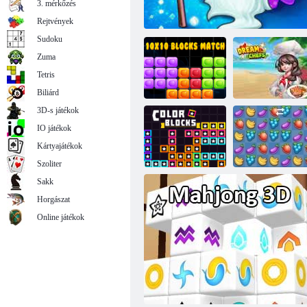
3. mérkőzés
Kris Mahjong
Rejtvények
Sudoku
Zuma
Tetris
Biliárd
3D-s játékok
IO játékok
10x10 blokk
Kártyajátékok
mérkőzés
A 3. mérkőzés hősei
Álomszakácsok
Szoliter
Sakk
Horgászat
Online játékok
Színblokkok
Fruya összetörés