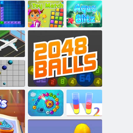
Cukorhősök
Thentrix
Kutya puzzle történet
Játékmérkőzés!
Aqua Blitz
Repülőtéri
rohanás
Vonal 98