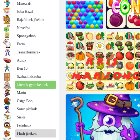
Minecraft
baba Hazel
Rajzfilmek játékok
Buborékos erdő
Varázsvonalak
Nevelési
Spongyabob
Farm
Okos buborékok
Transzformerek
Autók
Ben 10
Szabadulószoba
On
Játékok gyerekeknek
Mario
Csiga Bob
Sonic játékok
Síelés
Feladatok
Flash játékok