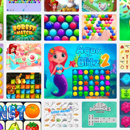
Bubble Shooter
A Mergest
Trópusi
HTML5
Királyság
egyesülés
Smarty
Buborékok
Erdőmérkőzés
Xmas Edition
Buborékszellem
Cukorkabuborék
Aranyláz
kincsvadászat