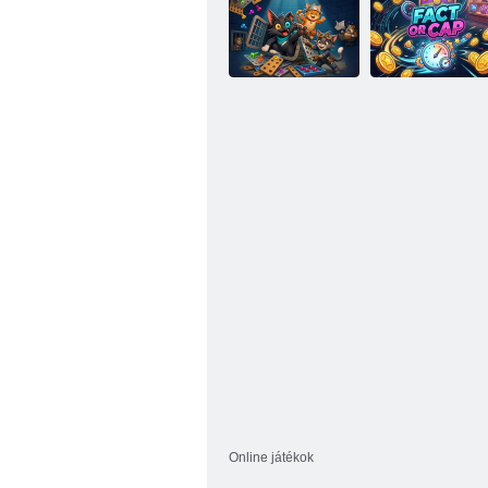
Blade Strike
Spin Archer
Screwloose
Cats: Tail
Rescue
Tény vagy sapka
Online játékok