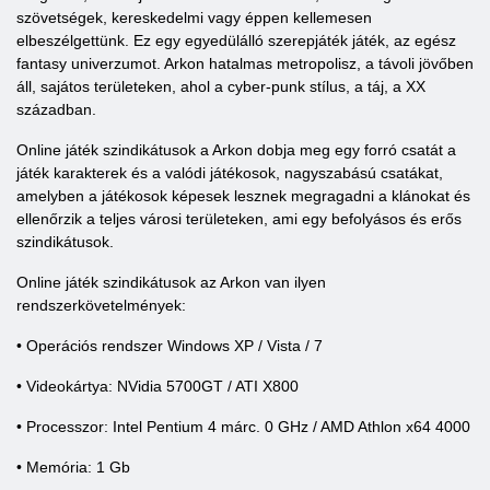
szövetségek, kereskedelmi vagy éppen kellemesen
elbeszélgettünk. Ez egy egyedülálló szerepjáték játék, az egész
fantasy univerzumot. Arkon hatalmas metropolisz, a távoli jövőben
áll, sajátos területeken, ahol a cyber-punk stílus, a táj, a XX
században.
Online játék szindikátusok a Arkon dobja meg egy forró csatát a
játék karakterek és a valódi játékosok, nagyszabású csatákat,
amelyben a játékosok képesek lesznek megragadni a klánokat és
ellenőrzik a teljes városi területeken, ami egy befolyásos és erős
szindikátusok.
Online játék szindikátusok az Arkon van ilyen
rendszerkövetelmények:
• Operációs rendszer Windows XP / Vista / 7
• Videokártya: NVidia 5700GT / ATI X800
• Processzor: Intel Pentium 4 márc. 0 GHz / AMD Athlon x64 4000
• Memória: 1 Gb