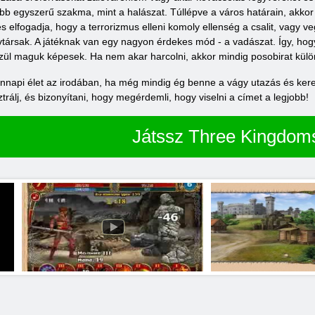
több egyszerű szakma, mint a halászat. Túllépve a város határain, akkor 
 elfogadja, hogy a terrorizmus elleni komoly ellenség a csalit, vagy v
lvtársak. A játéknak van egy nagyon érdekes mód - a vadászat. Így, ho
özül maguk képesek. Ha nem akar harcolni, akkor mindig posobirat külön
napi élet az irodában, ha még mindig ég benne a vágy utazás és keress
trálj, és bizonyítani, hogy megérdemli, hogy viselni a címet a legjobb!
Játssz Three Kingdom