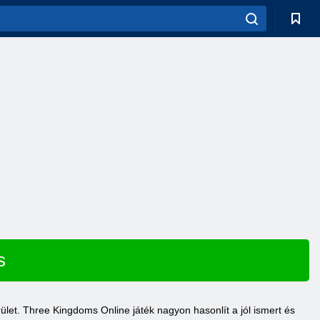
s
ület. Three Kingdoms Online játék nagyon hasonlít a jól ismert és