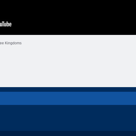
ree Kingdoms