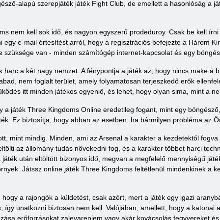
észő-alapú szerepjáték játék Fight Club, de emellett a hasonlóság a j
s nem kell sok idő, és nagyon egyszerű prodeduroy. Csak be kell írni a 
ni egy e-mail értesítést arról, hogy a regisztrációs befejezte a Három 
 szüksége van - minden számítógép internet-kapcsolat és egy böngés
 harc a két nagy nemzet. A fénypontja a játék az, hogy nincs make a bito
bad, nem foglalt terület, amely folyamatosan terjeszkedő erők ellenfel
űködés itt minden játékos egyenlő, és lehet, hogy olyan sima, mint a ne
 a játék Three Kingdoms Online eredetileg fogant, mint egy böngésző, 
játék. Ez biztosítja, hogy abban az esetben, ha bármilyen probléma az 
ott, mint mindig. Minden, ami az Arsenal a karakter a kezdetektől fogv
feltölti az állomány tudás növekedni fog, és a karakter többet harci te
játék után eltöltött bizonyos idő, megvan a megfelelő mennyiségű játék
örnyek. Játssz online játék Three Kingdoms feltétlenül mindenkinek a k
hogy a rajongók a küldetést, csak azért, mert a játék egy igazi aranybá
így unatkozni biztosan nem kell. Valójában, amellett, hogy a katonai ak
lgozása erőforrásokat zalevareniem vagy akár kovácsolás fegyvereket 