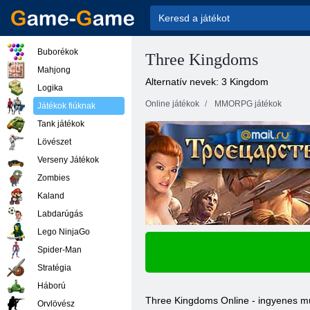
Buborékok
Three Kingdoms
Mahjong
Alternatív nevek: 3 Kingdom
Logika
Online játékok
MMORPG játékok
Játékok fiúknak
Tank játékok
Lövészet
Verseny Játékok
Zombies
Kaland
Labdarúgás
Lego NinjaGo
Spider-Man
Stratégia
Háború
Three Kingdoms Online - ingyenes mult
Orvlövész