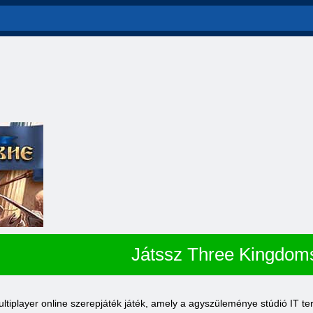
Játssz Three Kingdom
iplayer online szerepjáték játék, amely a agyszüleménye stúdió IT ter