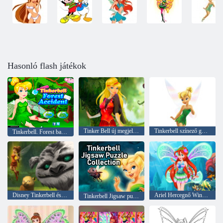
Hasonló flash játékok
Tinker Bell új megjelenés
Tinkerbell színező gyerekeknek
Tinkerbell. Forest baleset
Disney Tinkerbell és a legenda a Neverbeast Pixie Hollow Háziállatok
Ariel Hercegnő Winx stílus
Tinkerbell Jigsaw puzzle kollekció