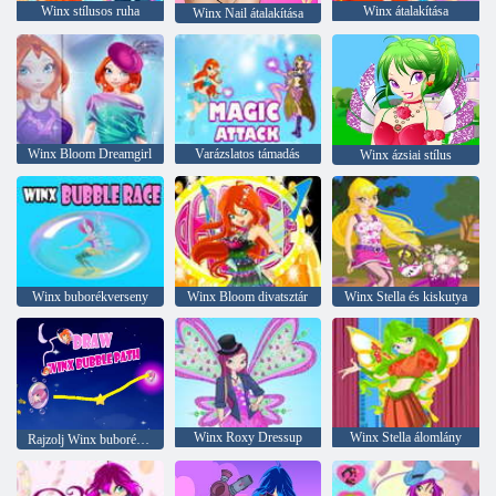
Winx stílusos ruha
Winx átalakítása
Winx Nail átalakítása
Winx Bloom Dreamgirl
Varázslatos támadás
Winx ázsiai stílus
Winx buborékverseny
Winx Bloom divatsztár
Winx Stella és kiskutya
Winx Roxy Dressup
Winx Stella álomlány
Rajzolj Winx buborék útvonalat