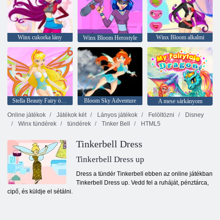
Winx cukorka lány
Winx Bloom alkalmi
Winx Bloom Herostyle
Stella Beauty Fairy öltöztetős
Bloom Sky Adventure
A mese sárkányom
Online játékok
Játékok két
Lányos játékok
Felöltözni
Disney
Winx tündérek
tündérek
Tinker Bell
HTML5
Tinkerbell Dress
Tinkerbell Dress up
Dress a tündér Tinkerbell ebben az online játékban
Tinkerbell Dress up. Vedd fel a ruháját, pénztárca,
cipő, és küldje el sétálni.