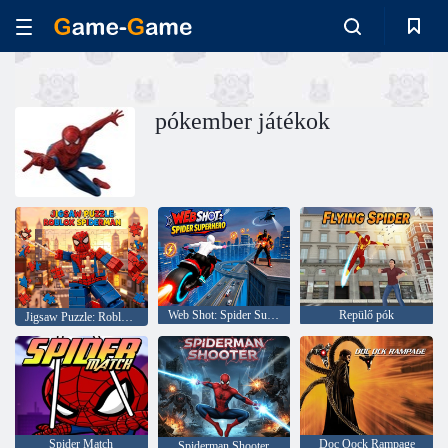
pókember játékok
Web Shot: Spider Superhero
Repülő pók
Jigsaw Puzzle: Roblox Spiderman
Spider Match
Doc Oock Rampage
Spiderman Shooter