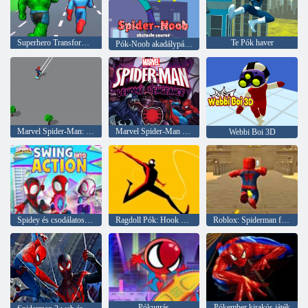
Superhero Transform – Change Race
Te Pók haver
Pók-Noob akadálypálya
Marvel Spider-Man: Havas korcsolya
Marvel Spider-Man Venoms Vengeance
Webbi Boi 3D
Spidey és csodálatos barátai: lendülj akcióba!
Ragdoll Pók: Hook Man
Roblox: Spiderman frissítés
Pókugrás
Pókember kirakós játék