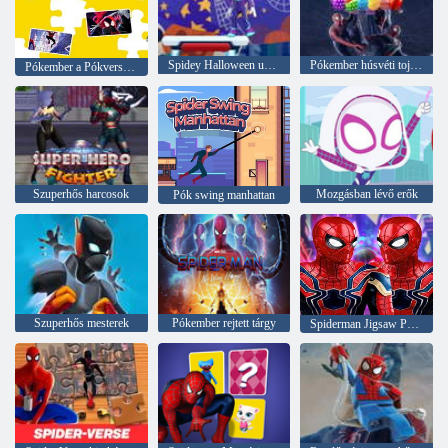
Spidey Halloween ugrás
Pókember húsvéti tojás játékok
Pókember a Pókvers-kirakós játékban
Szuperhős harcosok
Mozgásban lévő erők
Pók swing manhattan
Szuperhős mesterek
Pókember rejtett tárgy
Spiderman Jigsaw Puzzle gyűjtemény