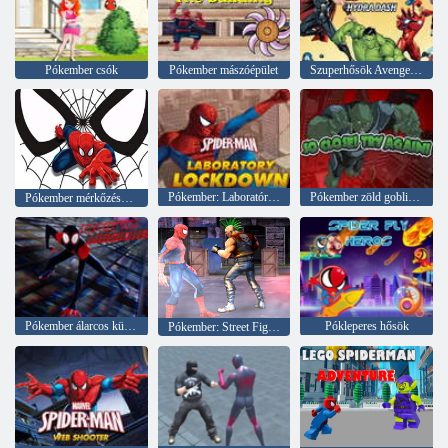
Pókember csók
Pókember mászóépület
Szuperhősök Avengers Hydra Dash
Pókember: Laboratóriumi zárlat
Pókember zöld goblin pusztítás
Pókember mérkőzéskártyák
Pókember álarcos küldetések
Pókleperes hősök
Pókember: Street Fighter