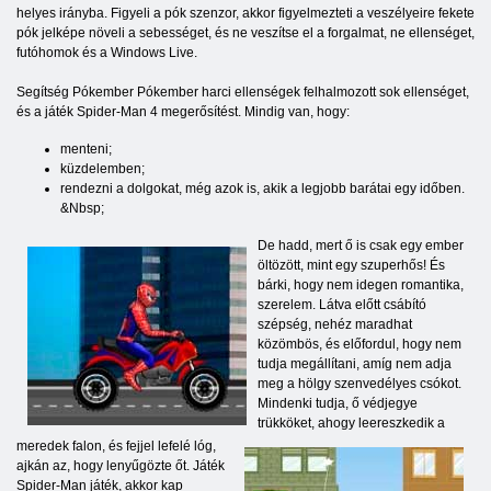
helyes irányba. Figyeli a pók szenzor, akkor figyelmezteti a veszélyeire fekete
pók jelképe növeli a sebességet, és ne veszítse el a forgalmat, ne ellenséget,
futóhomok és a Windows Live.
Segítség Pókember Pókember harci ellenségek felhalmozott sok ellenséget,
és a játék Spider-Man 4 megerősítést. Mindig van, hogy:
menteni;
küzdelemben;
rendezni a dolgokat, még azok is, akik a legjobb barátai egy időben.
&Nbsp;
De hadd, mert ő is csak egy ember
öltözött, mint egy szuperhős! És
bárki, hogy nem idegen romantika,
szerelem. Látva előtt csábító
szépség, nehéz maradhat
közömbös, és előfordul, hogy nem
tudja megállítani, amíg nem adja
meg a hölgy szenvedélyes csókot.
Mindenki tudja, ő védjegye
trükköket, ahogy leereszkedik a
meredek falon, és fejjel lefelé lóg,
ajkán az, hogy lenyűgözte őt. Játék
Spider-Man játék, akkor kap