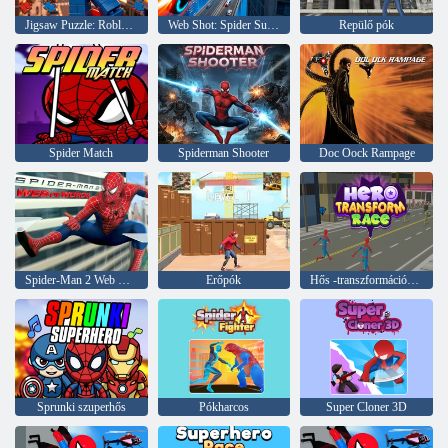
Jigsaw Puzzle: Roblox Spiderman
Web Shot: Spider Superhero
Repülő pók
Spider Match
Spiderman Shooter
Doc Oock Rampage
Spider-Man 2 Web Word of Word
Erőpók
Hős -transzformációs verseny
Sprunki szuperhős
Pókharcos
Super Cloner 3D