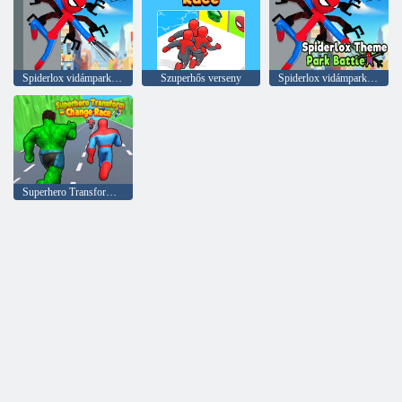
Spiderlox vidámparki csata
Szuperhős verseny
Spiderlox vidámparki csata
Superhero Transform – Change Race