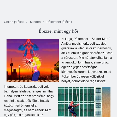
Online játékok
Minden
Pókember játékok
Érezze, mint egy hős
Ki tudja, Pókember – Spider-Man?
Amióta megismerkedett szovjet
gyerekek a világ sci-fi szuperhősök,
akik ellenzik a gonosz erők az utcán
a városban. Míg néhány elhajítani a
villám, ököl törni haza, elmerül az
egész a jeges sötétségbe,
könnyezés karom, fegyverzet, majd
Pókember ügyesen költözik el
helyet, dobott előtte ragasztóval
interneten, és kapaszkodott vele
bármilyen felületre, lengés, mintha
Liana. Mert ez nem probléma, hogy
repülni a szakadék fölé a házak
között, mert ő nem fél a
magasságtól, és nem esnek. Mint
egy pók, aki ragaszkodik az