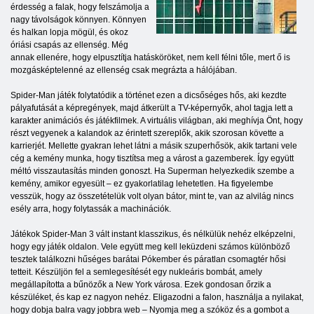
érdesség a falak, hogy felszámolja a
nagy távolságok könnyen. Könnyen
és halkan lopja mögül, és okoz
óriási csapás az ellenség. Még
annak ellenére, hogy elpusztítja hatásköröket, nem kell félni tőle, mert ő is
mozgásképtelenné az ellenség csak megrázta a hálójában.
Spider-Man játék folytatódik a történet ezen a dicsőséges hős, aki kezdte
pályafutását a képregények, majd átkerült a TV-képernyők, ahol tagja lett a
karakter animációs és játékfilmek. A virtuális világban, aki meghívja Önt, hogy
részt vegyenek a kalandok az érintett szereplők, akik szorosan követte a
karrierjét. Mellette gyakran lehet látni a másik szuperhősök, akik tartani vele
cég a kemény munka, hogy tisztítsa meg a várost a gazemberek. Így együtt
méltó visszautasítás minden gonoszt. Ha Superman helyezkedik szembe a
kemény, amikor egyesült – ez gyakorlatilag lehetetlen. Ha figyelembe
vesszük, hogy az összetételük volt olyan bátor, mint te, van az alvilág nincs
esély arra, hogy folytassák a machinációk.
Játékok Spider-Man 3 vált instant klasszikus, és nélkülük nehéz elképzelni,
hogy egy játék oldalon. Vele együtt meg kell leküzdeni számos különböző
tesztek találkozni hűséges barátai Pókember és páratlan csomagtér hősi
tetteit. Készüljön fel a semlegesítését egy nukleáris bombát, amely
megállapította a bűnözők a New York városa. Ezek gondosan őrzik a
készüléket, és kap ez nagyon nehéz. Eligazodni a falon, használja a nyilakat,
hogy dobja balra vagy jobbra web – Nyomja meg a szóköz és a gombot a