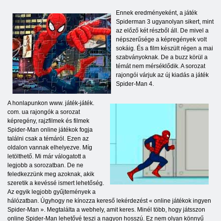
Ennek eredményeként, a játék
Spiderman 3 ugyanolyan sikert, mint
az előző két részből áll. De mivel a
népszerűsége a képregények volt
sokáig. És a film készült régen a mai
szabványoknak. De a buzz körül a
témát nem mérséklődik. A sorozat
rajongói várjuk az új kiadás a játék
Spider-Man 4.
A honlapunkon www. játék-játék.
com. ua rajongók a sorozat
képregény, rajzfilmek és filmek
Spider-Man online játékok fogja
találni csak a témáról. Ezen az
oldalon vannak elhelyezve. Míg
letölthető. Mi már válogatott a
legjobb a sorozatban. De ne
feledkezzünk meg azoknak, akik
szeretik a kevéssé ismert lehetőség.
Az egyik legjobb gyűjtemények a
hálózatban. Úgyhogy ne kínozza kereső lekérdezést « online játékok ingyen
Spider-Man ». Megtalálta a webhely, amit keres. Minél több, hogy játsszon
online Spider-Man lehetővé teszi a nagyon hosszú. Ez nem olyan könnyű