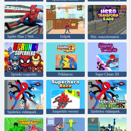
Spider-Man 2 Web Word of Word
Erőpók
Hős -transzformációs verseny
Sprunki szuperhős
Pókharcos
Super Cloner 3D
Szuperhős verseny
Spiderlox vidámparki csata
Spiderlox vidámparki csata