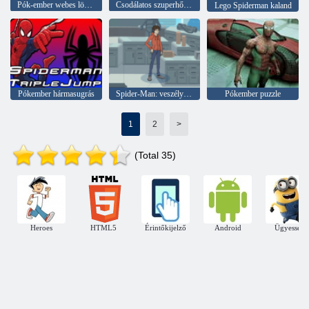
Pók-ember webes lövöldözős
Csodálatos szuperhős: New York-i gengszter
Lego Spiderman kaland
Pókember hármasugrás
Spider-Man: veszélyek a Horizon High-nél
Pókember puzzle
1
2
>
(Total 35)
Heroes
HTML5
Érintőkijelző
Android
Ügyesség