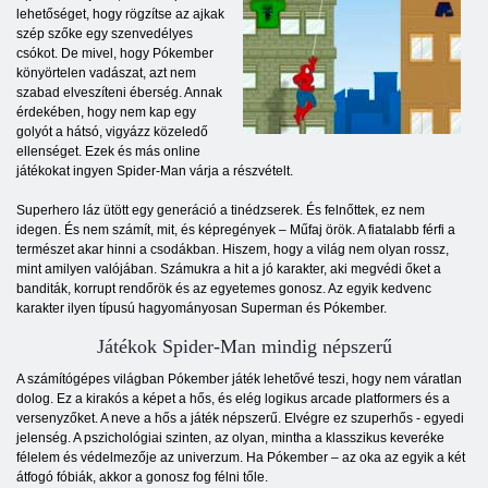
lehetőséget, hogy rögzítse az ajkak
szép szőke egy szenvedélyes
csókot. De mivel, hogy Pókember
könyörtelen vadászat, azt nem
szabad elveszíteni éberség. Annak
érdekében, hogy nem kap egy
golyót a hátsó, vigyázz közeledő
ellenséget. Ezek és más online
játékokat ingyen Spider-Man várja a részvételt.
Superhero láz ütött egy generáció a tinédzserek. És felnőttek, ez nem
idegen. És nem számít, mit, és képregények – Műfaj örök. A fiatalabb férfi a
természet akar hinni a csodákban. Hiszem, hogy a világ nem olyan rossz,
mint amilyen valójában. Számukra a hit a jó karakter, aki megvédi őket a
banditák, korrupt rendőrök és az egyetemes gonosz. Az egyik kedvenc
karakter ilyen típusú hagyományosan Superman és Pókember.
Játékok Spider-Man mindig népszerű
A számítógépes világban Pókember játék lehetővé teszi, hogy nem váratlan
dolog. Ez a kirakós a képet a hős, és elég logikus arcade platformers és a
versenyzőket. A neve a hős a játék népszerű. Elvégre ez szuperhős - egyedi
jelenség. A pszichológiai szinten, az olyan, mintha a klasszikus keveréke
félelem és védelmezője az univerzum. Ha Pókember – az oka az egyik a két
átfogó fóbiák, akkor a gonosz fog félni tőle.