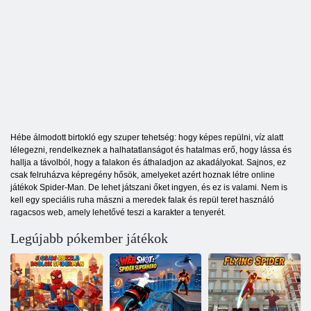
Hébe álmodott birtokló egy szuper tehetség: hogy képes repülni, víz alatt
lélegezni, rendelkeznek a halhatatlanságot és hatalmas erő, hogy lássa és
hallja a távolból, hogy a falakon és áthaladjon az akadályokat. Sajnos, ez
csak felruházva képregény hősök, amelyeket azért hoznak létre online
játékok Spider-Man. De lehet játszani őket ingyen, és ez is valami. Nem is
kell egy speciális ruha mászni a meredek falak és repül teret használó
ragacsos web, amely lehetővé teszi a karakter a tenyerét.
Legújabb pókember játékok