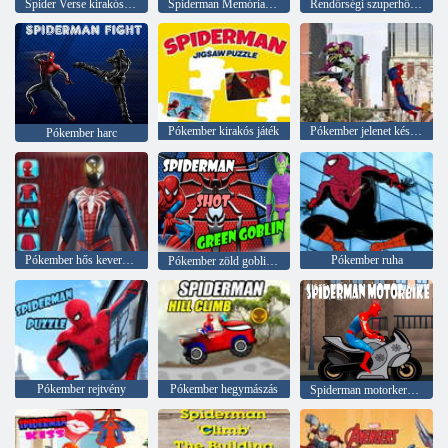
Spider Verse kirakós játék
Spiderman Memóriakártya Match
Rendőrségi szuperhős mentési játékok
Pókember kirakós játék
Pókember jelenet készítője
Pókember harc
Pókember hős keveréke
Pókember ruha
Pókember zöld goblint lőtt
Pókember rejtvény
Pókember hegymászás
Spiderman motorkerékpár