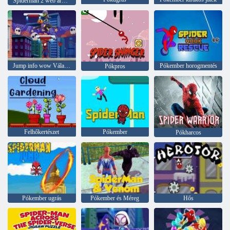
Spiderman 2 web árnyék
Jump info wow Válassz egy játékot
Pókember horogmentés
Pókpros
Felhőkertészet
Pókember
Pókharcos
Pókember ugrás
Pókember és Méreg
Hős