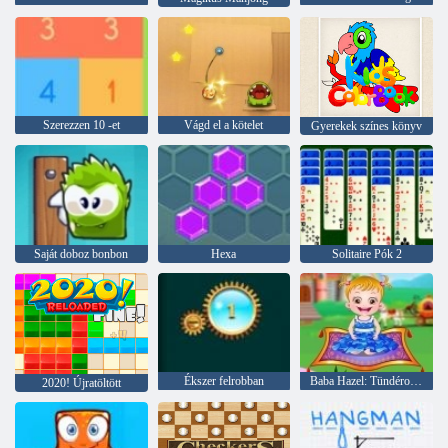
Szerezzen 10 -et
Vágd el a kötelet
Gyerekek színes könyv
Saját doboz bonbon
Hexa
Solitaire Pók 2
Ékszer felrobban
Baba Hazel: Tündérország
2020! Újratöltött