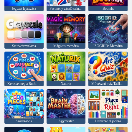
Jegyzet lejátszása
Festmény zászló színek ASMR
Boomix
Szürkeárnyalatos
Mágikus memória
ISOGRID: Memória
Keresse meg a Bubble-t
Naturix
Művészeti kvíz Találd ki a festményt
Szódarabok
Agymester
Helyezze el jobbra