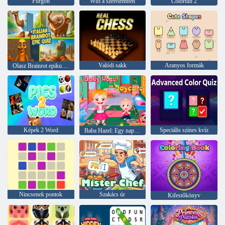
Furgon
Wifi a szerelemben
Coloruid 2
Valódi sakk
Aranyos formák
Olasz Brainrot epikus kvíz
Képek 2 Word
Speciális színes kvíz
Baba Hazel: Egy nap az óvodában
Nincsenek pontok
Szakács úr
Kifestőkönyv