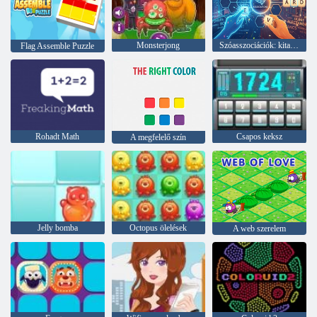
Monsterjong
Szóasszociációk: kitalálod?
Flag Assemble Puzzle
Rohadt Math
Csapos keksz
A megfelelő szín
Jelly bomba
Octopus ölelések
A web szerelem