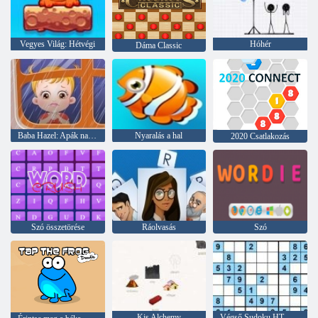
Vegyes Világ: Hétvégi
Hóhér
Dáma Classic
Baba Hazel: Apák napja
Nyaralás a hal
2020 Csatlakozás
Szó összetörése
Ráolvasás
Szó
Kis Alchemy
Végső Sudoku HTML5