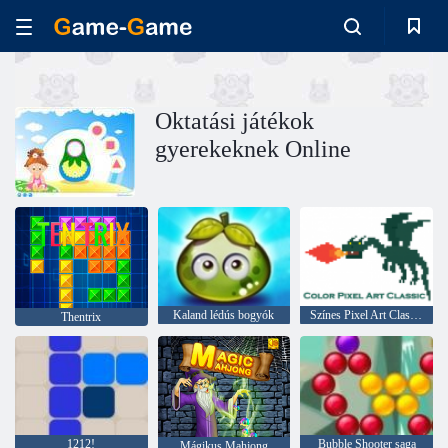
Oktatási játékok
gyerekeknek Online
Kaland lédús bogyók
Színes Pixel Art Classic
Thentrix
1212!
Bubble Shooter saga
Mágikus Mahjong