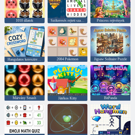
1010 állatok
Szókeresés rejtett szavak
Princess rejtvények
2084 Pokemon
Jigsaw Solitaire Puzzle
Hangulatos keresztrejtvény
Márvány Smash
BitPanda
Játékos Kitty