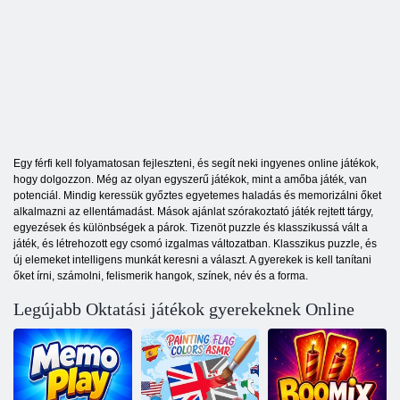
Egy férfi kell folyamatosan fejleszteni, és segít neki ingyenes online játékok,
hogy dolgozzon. Még az olyan egyszerű játékok, mint a amőba játék, van
potenciál. Mindig keressük győztes egyetemes haladás és memorizálni őket
alkalmazni az ellentámadást. Mások ajánlat szórakoztató játék rejtett tárgy,
egyezések és különbségek a párok. Tizenöt puzzle és klasszikussá vált a
játék, és létrehozott egy csomó izgalmas változatban. Klasszikus puzzle, és
új elemeket intelligens munkát keresni a választ. A gyerekek is kell tanítani
őket írni, számolni, felismerik hangok, színek, név és a forma.
Legújabb Oktatási játékok gyerekeknek Online