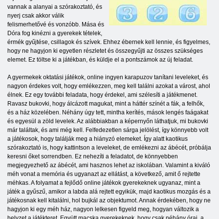
vannak a alanyai a szórakoztató, és
nyerj csak akkor válik
felismerhetővé és vonzóbb. Mása és
Dóra fog kinézni a gyerekek tételek,
érmék gyűjtése, csillagok és szívek. Ehhez ébernek kell lennie, és figyelmes,
hogy ne hagyjon ki egyetlen részletet és összegyűjti az összes szükséges
elemet. Ez töltse ki a játékban, és küldje el a pontszámok az új feladat.
A gyermekek oktatási játékok, online ingyen karapuzov tanítani leveleket, és
nagyon érdekes volt, hogy emlékezzen, meg kell találni azokat a várost, ahol
élnek. Ez egy további feladata, hogy érdekel, ami szélesíti a játékmenet.
Ravasz bukovki, hogy álcázott magukat, mint a háttér színét a fák, a felhők,
és a ház közelében. Néhány úgy tett, mintha kerítés, mások lengés faágakat
és egyesül a zöld levelek. Az alábbiakban a képernyőn láthatjuk, mi bukovki
már találtak, és ami még kell. Felfedezetlen sárga jelölést, így könnyebb volt
a játékosok, hogy találják meg a hiányzó elemeket. Így alatt kaotikus
szórakoztató is, hogy kattintson a leveleket, de emlékezni az ábécét, próbálja
keresni őket sorrendben. Ez nehezíti a feladatot, de könnyebben
megjegyezhető az ábécét, ami hasznos lehet az iskolában. Valamint a kiváló
méh vonat a memória és ugyanazt az ellátást, a következő, amit ő rejtette
méhkas. A folyamat a fejlődő online játékok gyerekeknek ugyanaz, mint a
játék a gyűszű, amikor a labda alá rejtett egyikük, majd kaotikus mozgás és a
játékosnak kell kitalálni, hol bujkál az objektumot. Annak érdekében, hogy ne
hagyjon ki egy méh ház, nagyon lelkesen figyeld meg, hogyan változik a
helyzet a játékteret. Együtt macska gyerekeknek, hogy csak néhány órai, a