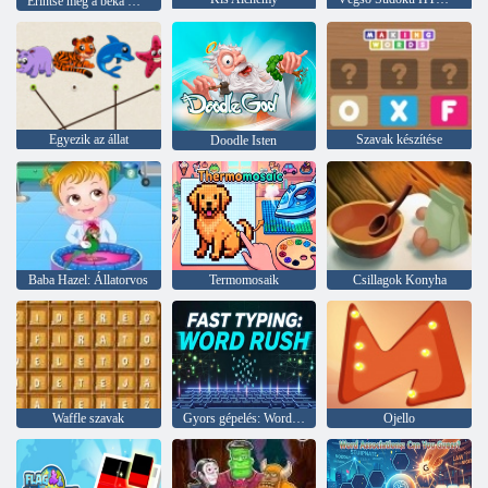
Érintse meg a béka Doodle
Egyezik az állat
Szavak készítése
Doodle Isten
Baba Hazel: Állatorvos
Termomosaik
Csillagok Konyha
Waffle szavak
Gyors gépelés: Word Rush
Ojello