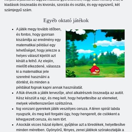
kiadások összeadás és kivonás, szorzás és osztás, és egy egyszerű, két
számjegyű szám.
Egyéb oktató játékok
A játék megy tovább időben,
és fontos, hogy gyorsan
kiszámítja az eredmény egy
matematikai például egy
lehetőséget, hogy jelezze a
helyes választ kijelöli azt
kínált a felhő. Az elején,
mielőtt elkezdené, válassza
ki a matematikai jele
szeretné használni a
döntést, és minden a
példákat fognak kapni annak használatát.
A fiúk élvezik a játék tervezője, ahol alkatrészek összeadja az autót.
Kész készült a rajz, és meg kell, hogy helyettesítse az elemeket,
melyek véletlenszerűen szétszórva.
fog vonzani gyerekek játék veszélyes ceruza. A téren spirál labda
nyugszik, és meg kell forgatni úgy, hogy hengerelt, de csökkent a
kihegyezett ceruza, és nem tört.
A kockák vicces házat építeni, gyűjtése azt a töredékek, helyettesítve
minden méretben. Gyönyörű, fényes, zenei játékok szórakoztatják a