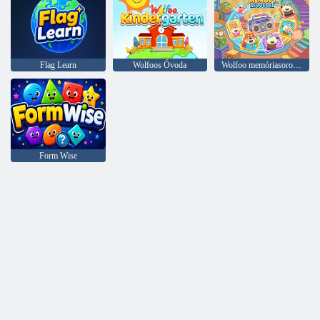
Flag Learn
Wolfoos Óvoda
Wolfoo memóriasorozat
Form Wise