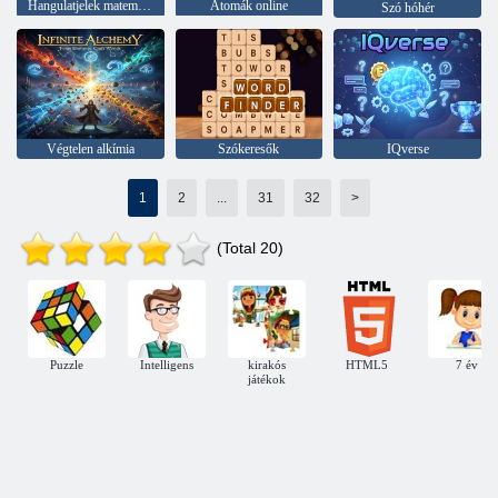
Hangulatjelek matematikai kvíz
Atomák online
Szó hóhér
Végtelen alkímia
Szókeresők
IQverse
1
2
...
31
32
>
(Total 20)
Puzzle
Intelligens
kirakós
HTML5
7 év
játékok