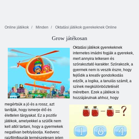
Online játékok
Minden
Oktatási játékok gyerekeknek Online
Grow játékosan
Oktatási játékok gyerekeknek
internetes imádni fogják a gyerekek,
mert annyira lelkesen és
szórakoztató karakter. Szórakozik, a
gyermek nem is veszik észre, hogy
fejlődik a kreatív gondolkodás
edzők, a logika, a tanulás számít, a
színek megkülönböztetését
méretben. Ezek a játékok is
hozzájárulnak ahhoz, hogy
megértsük a jó és a rossz, azt
tanítják, hogy ismerje élő és
élettelen tárgyakat. Ez a pozitív
játékok, amelyekkel a szülők nem
kell attól tartani, hogy a gyermekek
negatívan befolyásolja. Kedvenc
rajzfilmfigurák természetesen jelen