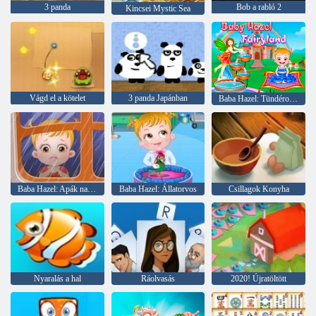
3 panda
Bob a rabló 2
Kincsei Mystic Sea
Vágd el a kötelet
3 panda Japánban
Baba Hazel: Tündérország
Baba Hazel: Apák napja
Baba Hazel: Állatorvos
Csillagok Konyha
Nyaralás a hal
Ráolvasás
2020! Újratöltött