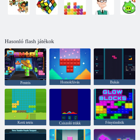
Hasonló flash játékok
Homokfúvás
Bukás
Pentris
Kerti tetris
Fénytömbök
Csiszoló trükk