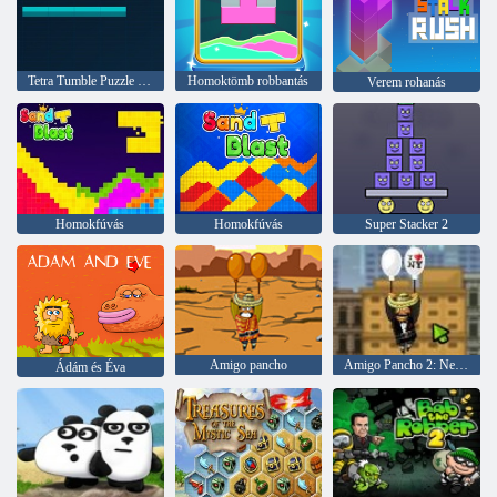
Tetra Tumble Puzzle játék
Homoktömb robbantás
Verem rohanás
Homokfúvás
Homokfúvás
Super Stacker 2
Amigo pancho
Amigo Pancho 2: New York -i party
Ádám és Éva