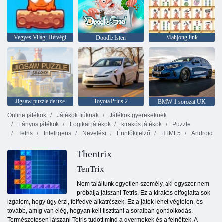
Vegyes Világ: Hétvégi
Mahjong link
Doodle Isten
Jigsaw puzzle deluxe
Toyota Prius 2
BMW 1 sorozat UK
Online játékok
Játékok fiúknak
Játékok gyerekeknek
Lányos játékok
Logikai játékok
kirakós játékok
Puzzle
Tetris
Intelligens
Nevelési
Érintőkijelző
HTML5
Android
Thentrix
TenTrix
Nem találtunk egyetlen személy, aki egyszer nem
próbálja játszani Tetris. Ez a kirakós elfoglalta sok
izgalom, hogy úgy érzi, felfedve alkatrészek. Ez a játék lehet végtelen, és
tovább, amíg van elég, hogyan kell tisztítani a soraiban gondolkodás.
Természetesen játszani Tetris tudott mind a gyermekek és a felnőttek. A