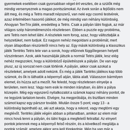
gyermekek esetében csak gyorsabban véget ért vesztes, de a szülők még
mindig versenyeznek a magas pontszámokat. Az évek során a fejlődés nem
állt meg, és még a Tetris maradt népszerű, van neki egy csomó testvérek,
azaz értelmében hasonló játékot, de még mindig van néhány különbség.
Ahogyan TenTrix játék, eredetileg a Tetris. Csak a pályán látni fogjuk, az már
világos szép háromdimenziós részletesen. Ebben a puzzle egy probléma,
ami Tetris nem lehet látni. A részletek nem forog, azaz, hogy változtatják a
helyzetüket, nem tudjuk. Ez nagyon nehéz megoldani a problémát, mert
olyan állapotban részünkről nincs hely az. Egy másik különbség a klasszikus
játék Tentriks Tetris tele van a sorok, hogy eltűnnek függőlegesen helyett
vízszintesen. Azok, akik használják játszik a normál Tetris játék, lesz elég
nehéz megszokni, hogy a különböző épületrészek a pályán. De van egy
plusz, az új sorozat nem csak történik. A pályán, akkor csak azokat a
részleteket, amelyek adott nekünk. És még a játék Tantriks játékos kap több
számok, és ők is láthatók a képernyő alján, tábla alatt. Válasszon bármilyen
elemet, és húzza azt a mezőt. Ne feledd, hogy részletesen elnyelje a
területen, nem lesz. Vagy nem esik le minden irányban, és állni a pálya
közepén. Még egy egyszerű nyilatkozatot a számok kapsz néhány pontot, de
ne legyünk tartalom kevés. Elvégre, ha megpróbálja, és tisztítani minden
számot kapsz egy párszor tovább. Miután össze 5 pont, vagy 13 - a
különbség tapintható az, aki azt akarja, hogy a rekord, vagy megtörni egy
meglévőt. Tentriks játék végén abban a pillanatban, amikor az elem már
nincs hová tenni a pályán, és látni fogja a megfelelő felirattal. Az elnyert
pontok jelennek meg a képernyő felső részén, és a következő meglátja a
pontok számát, amelyre akkor arra kell törekednie. Még ha van már a