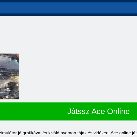
Játssz Ace Online
szimulátor jó grafikával és kiváló nyomon tájak és vidéken. Ace online 