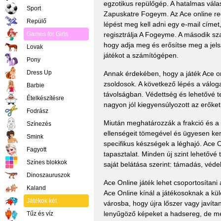
egzotikus repülőgép. A hatalmas válasz
Sport
Zapuskatre Fogeym. Az Ace online regi
Repülő
lépést meg kell adni egy e-mail címet
Games for Girls
regisztrálja A Fogeyme. A második sz
hogy adja meg és erősítse meg a jelszó
Lovak
játékot a számítógépen.
Pony
Dress Up
Annak érdekében, hogy a játék Ace on
zsoldosok. A következő lépés a váloga
Barbie
távolságban. Védettség és lehetővé te
Ételkészítésre
nagyon jól kiegyensúlyozott az erőket, 
Fodrász
Miután meghatározzák a frakció és a r
Színezés
ellenségeit tömegével és ügyesen kerü
Smink
specifikus készségek a léghajó. Ace O
Fagyott
tapasztalat. Minden új szint lehetővé 
Színes blokkok
saját belátása szerint: támadás, véde
Dinoszauruszok
Ace Online játék lehet csoportosítan
Kaland
Ace Online kínál a játékosoknak a kü
Játékok két
városba, hogy újra lőszer vagy javíta
lenyűgöző képeket a hadsereg, de mé
Tűz és víz