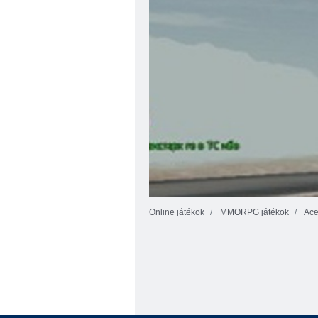
Online játékok
MMORPG játékok
Ace