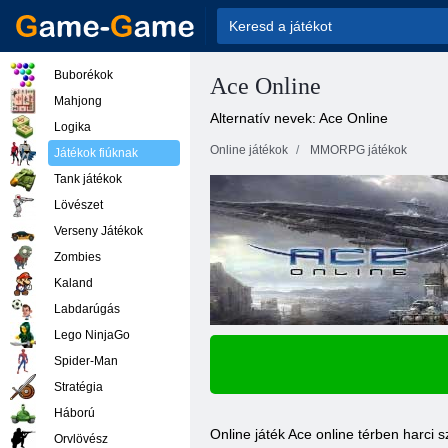
Buborékok
Ace Online
Mahjong
Alternatív nevek: Ace Online
Logika
Online játékok
MMORPG játékok
Játékok fiúknak
Tank játékok
Lövészet
Verseny Játékok
Zombies
Kaland
Labdarúgás
Lego NinjaGo
Spider-Man
Stratégia
Háború
Online játék Ace online térben harci 
Orvlövész