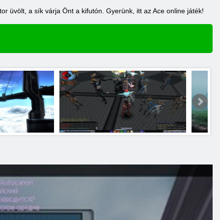
üvölt, a sík várja Önt a kifutón. Gyerünk, itt az Ace online játék!