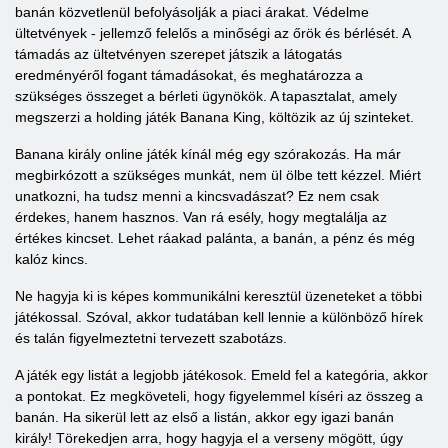
banán közvetlenül befolyásolják a piaci árakat. Védelme
ültetvények - jellemző felelős a minőségi az őrök és bérlését. A
támadás az ültetvényen szerepet játszik a látogatás
eredményéről fogant támadásokat, és meghatározza a
szükséges összeget a bérleti ügynökök. A tapasztalat, amely
megszerzi a holding játék Banana King, költözik az új szinteket.
Banana király online játék kínál még egy szórakozás. Ha már
megbirkózott a szükséges munkát, nem ül ölbe tett kézzel. Miért
unatkozni, ha tudsz menni a kincsvadászat? Ez nem csak
érdekes, hanem hasznos. Van rá esély, hogy megtalálja az
értékes kincset. Lehet ráakad palánta, a banán, a pénz és még
kalóz kincs.
Ne hagyja ki is képes kommunikálni keresztül üzeneteket a többi
játékossal. Szóval, akkor tudatában kell lennie a különböző hírek
és talán figyelmeztetni tervezett szabotázs.
A játék egy listát a legjobb játékosok. Emeld fel a kategória, akkor
a pontokat. Ez megköveteli, hogy figyelemmel kíséri az összeg a
banán. Ha sikerül lett az első a listán, akkor egy igazi banán
király! Törekedjen arra, hogy hagyja el a verseny mögött, úgy