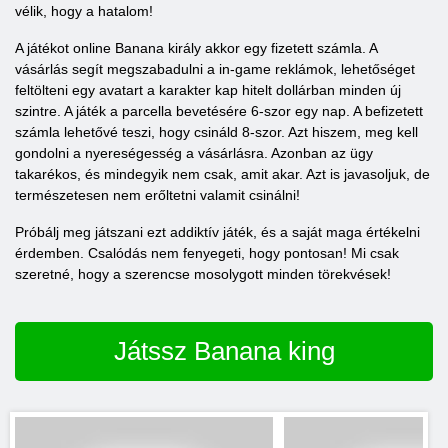
vélik, hogy a hatalom!
A játékot online Banana király akkor egy fizetett számla. A
vásárlás segít megszabadulni a in-game reklámok, lehetőséget
feltölteni egy avatart a karakter kap hitelt dollárban minden új
szintre. A játék a parcella bevetésére 6-szor egy nap. A befizetett
számla lehetővé teszi, hogy csináld 8-szor. Azt hiszem, meg kell
gondolni a nyereségesség a vásárlásra. Azonban az ügy
takarékos, és mindegyik nem csak, amit akar. Azt is javasoljuk, de
természetesen nem erőltetni valamit csinálni!
Próbálj meg játszani ezt addiktív játék, és a saját maga értékelni
érdemben. Csalódás nem fenyegeti, hogy pontosan! Mi csak
szeretné, hogy a szerencse mosolygott minden törekvések!
Játssz Banana king