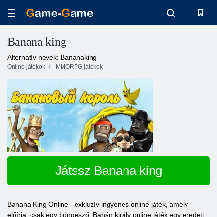
Banana king
Alternatív nevek: Bananaking
Online játékok
MMORPG játékok
Játssz Banana king
Banana King Online - exkluzív ingyenes online játék, amely
előírja, csak egy böngésző. Banán király online játék egy eredeti