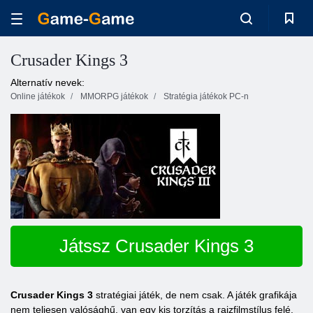
Crusader Kings 3
Alternatív nevek:
Online játékok
MMORPG játékok
Stratégia játékok PC-n
Játssz Crusader Kings 3
Crusader Kings 3
stratégiai játék, de nem csak. A játék grafikája
nem teljesen valósághű, van egy kis torzítás a rajzfilmstílus felé.