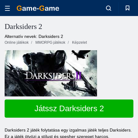
Darksiders 2
Alternatív nevek: Darksiders 2
Online játékok
MMORPG játékok
Képzelet
Játssz Darksiders 2
Darksiders 2 játék folytatása egy izgalmas játék teljes Darksiders.
Ez a játék ötvözi a stílust és spesher szerepet harcos.