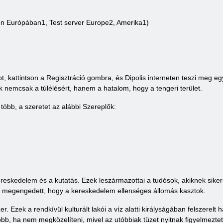
ben Európában1, Test server Europe2, Amerika1)
t, kattintson a Regisztráció gombra, és Dipolis interneten teszi meg egy
k nemcsak a túlélésért, hanem a hatalom, hogy a tengeri terület.
 több, a szeretet az alábbi Szereplők:
reskedelem és a kutatás. Ezek leszármazottai a tudósok, akiknek sikerül
 megengedett, hogy a kereskedelem ellenséges állomás kasztok.
. Ezek a rendkívül kulturált lakói a víz alatti királyságában felszerel
jobb, ha nem megközelíteni, mivel az utóbbiak tüzet nyitnak figyelmeztet