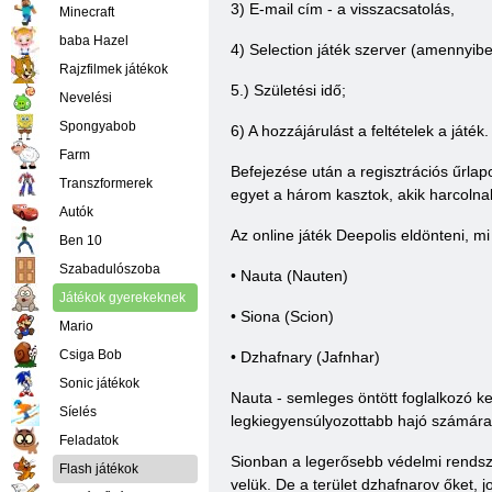
3) E-mail cím - a visszacsatolás,
Minecraft
baba Hazel
4) Selection játék szerver (amennyi
Rajzfilmek játékok
5.) Születési idő;
Nevelési
Spongyabob
6) A hozzájárulást a feltételek a játék.
Farm
Befejezése után a regisztrációs űrlapo
Transzformerek
egyet a három kasztok, akik harcolna
Autók
Az online játék Deepolis eldönteni, mi
Ben 10
Szabadulószoba
• Nauta (Nauten)
Játékok gyerekeknek
• Siona (Scion)
Mario
Csiga Bob
• Dzhafnary (Jafnhar)
Sonic játékok
Nauta - semleges öntött foglalkozó ke
Síelés
legkiegyensúlyozottabb hajó számára
Feladatok
Sionban a legerősebb védelmi rendszer
Flash játékok
velük. De a terület dzhafnarov őket, 