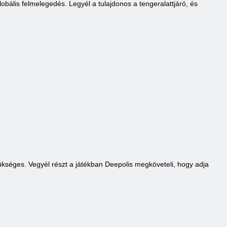
globális felmelegedés. Legyél a tulajdonos a tengeralattjáró, és
zükséges. Vegyél részt a játékban Deepolis megköveteli, hogy adja