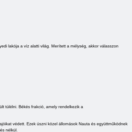
edi lakója a víz alatti világ. Merített a mélység, akkor válasszon
t túlélni. Békés frakció, amely rendelkezik a
t hajóikat védett. Ezek úszni közel állomások Nauta és együttműködnek
és nélkül.