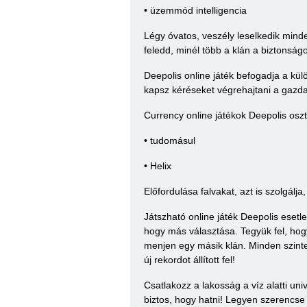
• üzemmód intelligencia
Légy óvatos, veszély leselkedik minde
feledd, minél több a klán a biztonsá
Deepolis online játék befogadja a kül
kapsz kéréseket végrehajtani a gazdas
Currency online játékok Deepolis oszt
• tudomásul
• Helix
Előfordulása falvakat, azt is szolgál
Játszható online játék Deepolis eset
hogy más választása. Tegyük fel, hogy
menjen egy másik klán. Minden szinten
új rekordot állított fel!
Csatlakozz a lakosság a víz alatti un
biztos, hogy hatni! Legyen szerencse 