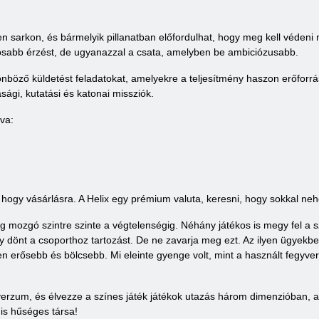
n sarkon, és bármelyik pillanatban előfordulhat, hogy meg kell védeni m
gosabb érzést, de ugyanazzal a csata, amelyben be ambiciózusabb.
önböző küldetést feladatokat, amelyekre a teljesítmény haszon erőforr
ági, kutatási és katonai missziók.
va:
ja, hogy vásárlásra. A Helix egy prémium valuta, keresni, hogy sokkal ne
leg mozgó szintre szinte a végtelenségig. Néhány játékos is megy fel a
 dönt a csoporthoz tartozást. De ne zavarja meg ezt. Az ilyen ügyekbe
 erősebb és bölcsebb. Mi eleinte gyenge volt, mint a használt fegyverek
iverzum, és élvezze a színes játék játékok utazás három dimenzióban, a 
is hűséges társa!