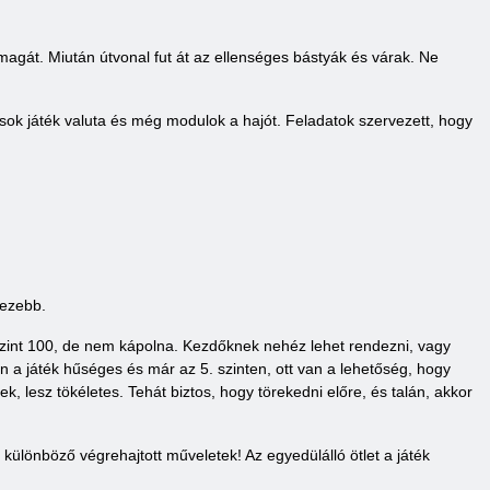
agát. Miután útvonal fut át ​​az ellenséges bástyák és várak. Ne
ások játék valuta és még modulok a hajót. Feladatok szervezett, hogy
hezebb.
 szint 100, de nem kápolna. Kezdőknek nehéz lehet rendezni, vagy
n a játék hűséges és már az 5. szinten, ott van a lehetőség, hogy
, lesz tökéletes. Tehát biztos, hogy törekedni előre, és talán, akkor
különböző végrehajtott műveletek! Az egyedülálló ötlet a játék