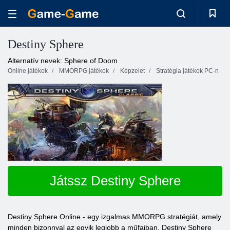
Destiny Sphere
Alternatív nevek: Sphere of Doom
Online játékok
MMORPG játékok
Képzelet
Stratégia játékok PC-n
Játssz Destiny Sphere
Destiny Sphere Online - egy izgalmas MMORPG stratégiát, amely
minden bizonnyal az egyik legjobb a műfajban. Destiny Sphere