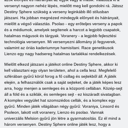
versenyt nagyon nehéz lépés, mielőtt meg kell gondolni rá. Játssz
Destiny Sphere szükség a verseny leginkább illő stílusban
játszani. Ha jobban megnézed mindegyik előnyeit és hátrányait,
mielőtt a végső választás. Psolao - egy erőteljes verseny a papok
és a médiumok, amelyek segítenek a harcot a legjobb csapatok,
hatalmas mágusok és tárgyak. Voranery - a legjobb fejlesztési
technológia versenyen. Mi versenyezni állomány jó fegyverek,
valamint az óriás kaderiumnye hamisítani. Race genetikusok
Lienzo egy nagy hadsereg hatalmas tartalékai rendelkezések.
Mielőtt elkezd játszani a játékot online Destiny Sphere, akkor ki
kell választani egy olyan területen, ahol a cella lesz. Megfelelő
szférában gyűrű körül forog a fő csillag és sejtekből áll. A játék
elején, a felhasználók csak a saját sejteket, de a játék képes lesz
arra, hogy menjen a semleges és a központi cellában. Közép-sejt
áll a föld és a sziklák, és semleges sejt - ez kiszáradt sivatagban.
A komplex vegyület hat szomszédos cellák, és a komplex egy
gyűrű. Minden játék világában négy gyűrű: Voraniya, Linsord és
Psoleon, lakott volt voranery, Lienzo és psolao. Vannak
univerzális Melsion gyűrű jön létre a gyarmatosítás. Ez él mind a
három versenyen. Destiny Sphere online játék lesz, hogy a