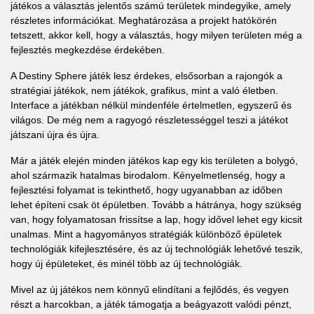
játékos a választás jelentős számú területek mindegyike, amely
részletes információkat. Meghatározása a projekt hatókörén
tetszett, akkor kell, hogy a választás, hogy milyen területen még a
fejlesztés megkezdése érdekében.
A Destiny Sphere játék lesz érdekes, elsősorban a rajongók a
stratégiai játékok, nem játékok, grafikus, mint a való életben.
Interface a játékban nélkül mindenféle értelmetlen, egyszerű és
világos. De még nem a ragyogó részletességgel teszi a játékot
játszani újra és újra.
Már a játék elején minden játékos kap egy kis területen a bolygó,
ahol származik hatalmas birodalom. Kényelmetlenség, hogy a
fejlesztési folyamat is tekinthető, hogy ugyanabban az időben
lehet építeni csak öt épületben. Tovább a hátránya, hogy szükség
van, hogy folyamatosan frissítse a lap, hogy idővel lehet egy kicsit
unalmas. Mint a hagyományos stratégiák különböző épületek
technológiák kifejlesztésére, és az új technológiák lehetővé teszik,
hogy új épületeket, és minél több az új technológiák.
Mivel az új játékos nem könnyű elindítani a fejlődés, és vegyen
részt a harcokban, a játék támogatja a beágyazott valódi pénzt,