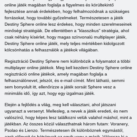
online játék magában foglalja a figyelmes és körültekintő
fejlesztése annak érdekében, hogy felhalmozódnak a szükséges
forrásokat, hogy további győzelmeket. Természetesen a játék
Destiny Sphere online lesz érdekes, hogy minden szerelmeseinek
minőségi stratégiák. De ellentétben a "klasszikus" stratégia, ahol
csak néhány kísérlet, hogy magas színvonalú multiplayer játék,
Destiny Sphere online játék, mely teljes mértékben kidolgozott
kölcsönhatás a felhasználók a játékok világában.
Regisztráció Destiny Sphere nem különbözik a folyamatot a többi
multiplayer online játékok. Meg kell kezdeni Destiny Sphere online
regisztráció online játékok, amely magában foglalja a
felhasználónevet, jelszót, és e-mail címét. Mint látható, semmi
sem bonyolult itt, ellenőrizze a játék sorsát Sphere vesz a
minimális idő, így azt, hogy egy izgalmas játék.
Elején a fejlődés a világ, meg kell választani, ahol játszani
ugyanazt a versenyt. Mellesleg, a nevek a játék eredeti, és nem
valószínű, hogy képes lesz találkozni velük valahol máshol, mint a
játékban. Az összes közül választhatnak három futam: Voranery,
Psolao és Lienzo. Természetesen ők különböznek egymástól,
azok előnyeit és hátrányait az egyik vagy a másik. Válassza ki a