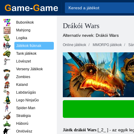
Buborékok
Drákói Wars
Mahjong
Alternatív nevek: Drákói Wars
Logika
Online játékok
MMORPG játékok
Sá
Játékok fiúknak
Tank játékok
Lövészet
Verseny Játékok
Zombies
Kaland
Labdarúgás
Lego NinjaGo
Spider-Man
Stratégia
Háború
[_2_ ] - az egyik l
Játék
drákói
Wars
Orvlövész