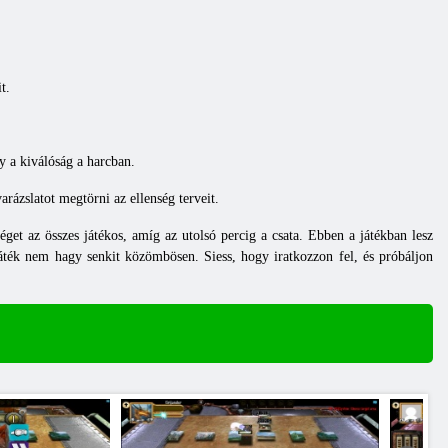
t.
y a kiválóság a harcban.
rázslatot megtörni az ellenség terveit.
éget az összes játékos, amíg az utolsó percig a csata. Ebben a játékban lesz
 játék nem hagy senkit közömbösen. Siess, hogy iratkozzon fel, és próbáljon