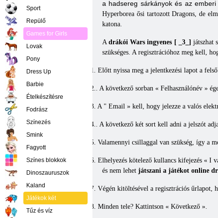
a hadsereg sárkányok és az emberi 
Sport
Hyperborea ősi tartozott Dragons, de elme
Repülő
katona.
Games for Girls
A
drákói
Wars
ingyenes [ _3_]
játszhat 
Lovak
szükséges. A regisztrációhoz meg kell, ho
Pony
1.
Előtt nyissa meg a jelentkezési lapot a fel
Dress Up
Barbie
2..
A következő sorban «
Felhasználónév
» ége
Ételkészítésre
3.
A "
Email
» kell, hogy jelezze a valós elekt
Fodrász
Színezés
4..
A következő két sort kell adni a jelszót ad
Smink
5.
Valamennyi csillaggal van szükség, így a m
Fagyott
Színes blokkok
6.
Elhelyezés kötelező kullancs kifejezés «
I
v
és nem lehet
játszani a játékot online
d
Dinoszauruszok
Kaland
7.
Végén kitöltésével a regisztrációs űrlapot, 
Játékok két
8.
Minden tele? Kattintson «
Következő
».
Tűz és víz