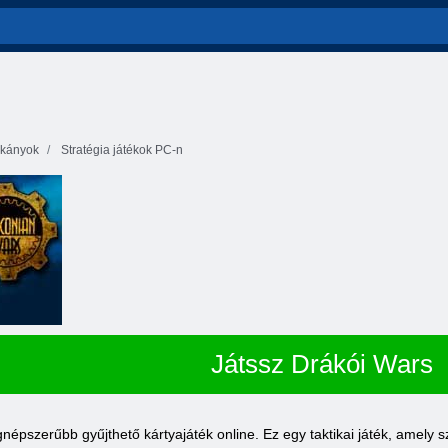
rkányok
Stratégia játékok PC-n
Játssz Drákói Wars
egnépszerűbb gyűjthető kártyajáték online. Ez egy taktikai játék, amely 