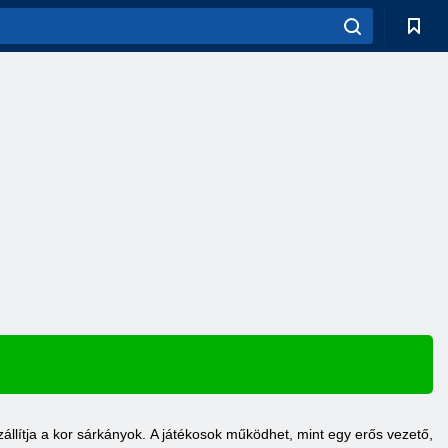
szállítja a kor sárkányok. A játékosok működhet, mint egy erős vezető,