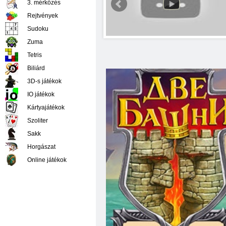
3. mérkőzés
Rejtvények
Sudoku
Zuma
Tetris
Biliárd
3D-s játékok
IO játékok
Kártyajátékok
Szoliter
Sakk
Horgászat
Online játékok