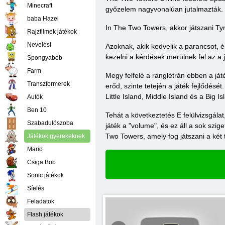
Minecraft
győzelem nagyvonalúan jutalmazták.
baba Hazel
In The Two Towers, akkor játszani Tyr
Rajzfilmek játékok
Nevelési
Azoknak, akik kedvelik a parancsot, és
kezelni a kérdések merülnek fel az a 
Spongyabob
Farm
Megy felfelé a ranglétrán ebben a já
Transzformerek
erőd, szinte tetején a játék fejlődésé
Little Island, Middle Island és a Big 
Autók
Ben 10
Tehát a következtetés E felülvizsgála
Szabadulószoba
játék a "volume", és ez áll a sok szig
Two Towers, amely fog játszani a két 
Játékok gyerekeknek
Mario
Csiga Bob
Sonic játékok
Síelés
Feladatok
Flash játékok