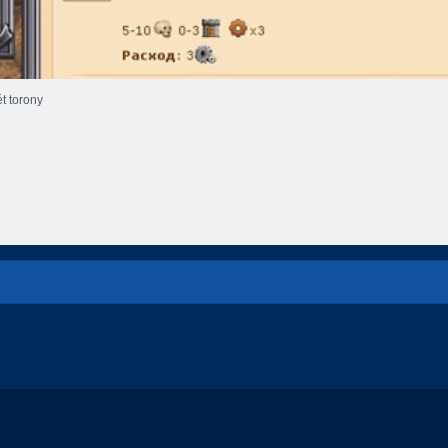
ét torony