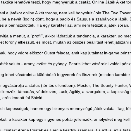
t taktika lehetővé teszi, hogy megnyerjük a csatát. Online Játék A két 
ni a játékot online A két torony, nem kell bonyolult Join The Two Tower
ja be a nevét (login) dönt, hogy a padló és Saugus a szabályok a játék. 
 és a bennszülöttek. Ha egy karakter az, ami nem tetszik a játék során, a
itja a menüt, a "profil", akkor láthatjuk a tendencia, a karakter, uo me
t torony elkészült, és most, miután az összes beállítást lehet játszani
ak, hogy végre először Quest feladat, amit kap jutalmat in-game pén
áték valuta - arany, ezüst és gyöngy. Pearls lehet vásárolni valódi pén
g lehet vásárolni a különböző fegyverek és lőszerek (minden karakter a 
egvásárolja a status (térítés ellenében): Mester, The Bounty Hunter, Wa
 jellemzők: támadás, védekezés, Luck, Agility, a szorgalom, a kapzsisá
erős leadott fal Shield.
tch képességek, hanem egy bizonyos mennyiségű játék valuta: Tag, föl
ékot, a karakter kap egy ingyenes pohár jellemzők, amelyeket meg kell 
 csaták: Aréna Csaták és Harc a kezdők számára. És azt is, ez a fajta h