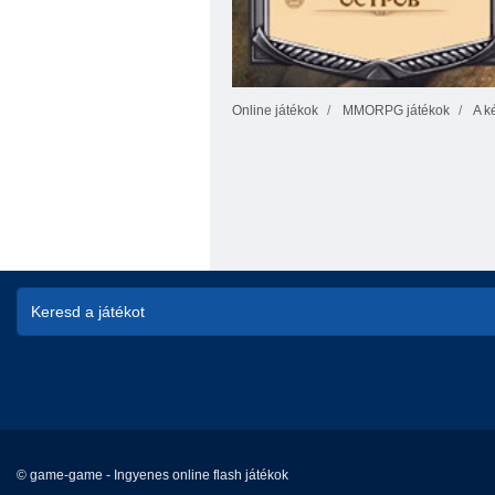
Online játékok
MMORPG játékok
A k
© game-game - Ingyenes online flash játékok