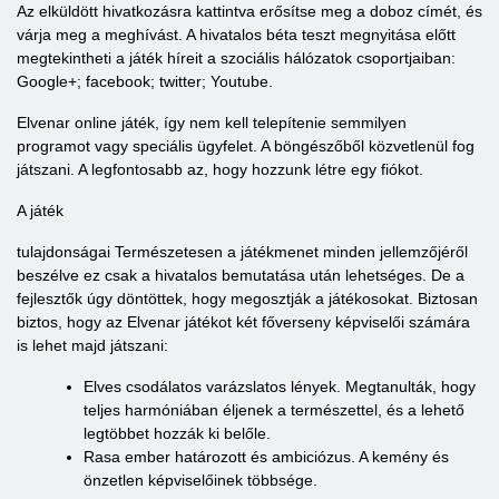
Az elküldött hivatkozásra kattintva erősítse meg a doboz címét, és
várja meg a meghívást. A hivatalos béta teszt megnyitása előtt
megtekintheti a játék híreit a szociális hálózatok csoportjaiban:
Google+; facebook; twitter; Youtube.
Elvenar online játék, így nem kell telepítenie semmilyen
programot vagy speciális ügyfelet. A böngészőből közvetlenül fog
játszani. A legfontosabb az, hogy hozzunk létre egy fiókot.
A játék
tulajdonságai Természetesen a játékmenet minden jellemzőjéről
beszélve ez csak a hivatalos bemutatása után lehetséges. De a
fejlesztők úgy döntöttek, hogy megosztják a játékosokat. Biztosan
biztos, hogy az Elvenar játékot két főverseny képviselői számára
is lehet majd játszani:
Elves csodálatos varázslatos lények. Megtanulták, hogy
teljes harmóniában éljenek a természettel, és a lehető
legtöbbet hozzák ki belőle.
Rasa ember határozott és ambiciózus. A kemény és
önzetlen képviselőinek többsége.