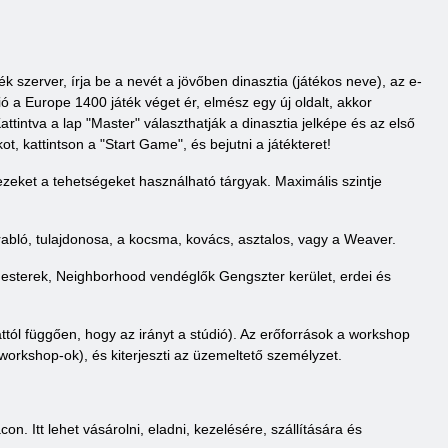
szerver, írja be a nevét a jövőben dinasztia (játékos neve), az e-
ió a Europe 1400 játék véget ér, elmész egy új oldalt, akkor
attintva a lap "Master" választhatják a dinasztia jelképe és az első
t, kattintson a "Start Game", és bejutni a játékteret!
 ezeket a tehetségeket használható tárgyak. Maximális szintje
rabló, tulajdonosa, a kocsma, kovács, asztalos, vagy a Weaver.
 mesterek, Neighborhood vendéglők Gengszter kerület, erdei és
ttól függően, hogy az irányt a stúdió). Az erőforrások a workshop
 workshop-ok), és kiterjeszti az üzemeltető személyzet.
 Itt lehet vásárolni, eladni, kezelésére, szállítására és