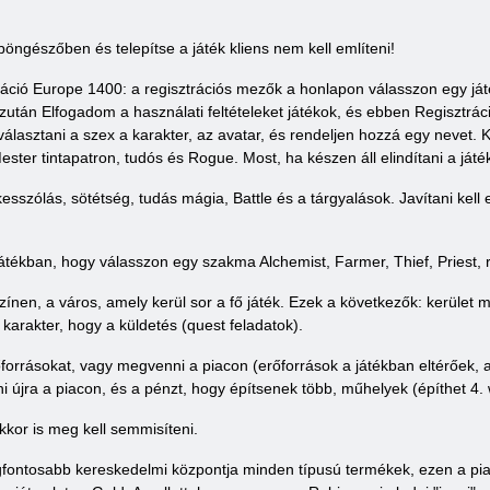
öngészőben és telepítse a játék kliens nem kell említeni!
ció Europe 1400: a regisztrációs mezők a honlapon válasszon egy játék 
Ezután Elfogadom a használati feltételeket játékok, és ebben Regisztrác
 választani a szex a karakter, az avatar, és rendeljen hozzá egy nevet. K
ter tintapatron, tudós és Rogue. Most, ha készen áll elindítani a játéko
kesszólás, sötétség, tudás mágia, Battle és a tárgyalások. Javítani kell
átékban, hogy válasszon egy szakma Alchemist, Farmer, Thief, Priest, 
zínen, a város, amely kerül sor a fő játék. Ezek a következők: kerület
 karakter, hogy a küldetés (quest feladatok).
őforrásokat, vagy megvenni a piacon (erőforrások a játékban eltérőek, a
ni újra a piacon, és a pénzt, hogy építsenek több, műhelyek (építhet 4.
kkor is meg kell semmisíteni.
fontosabb kereskedelmi központja minden típusú termékek, ezen a piacon.