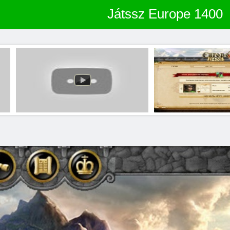
Játssz Europe 1400