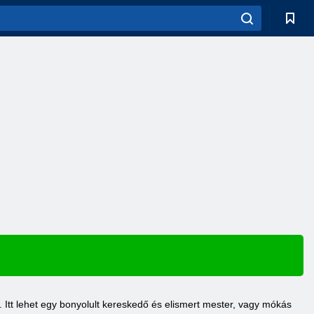
 Itt lehet egy bonyolult kereskedő és elismert mester, vagy mókás