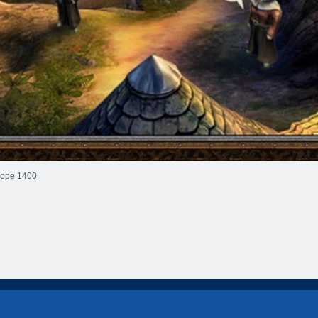
rope 1400