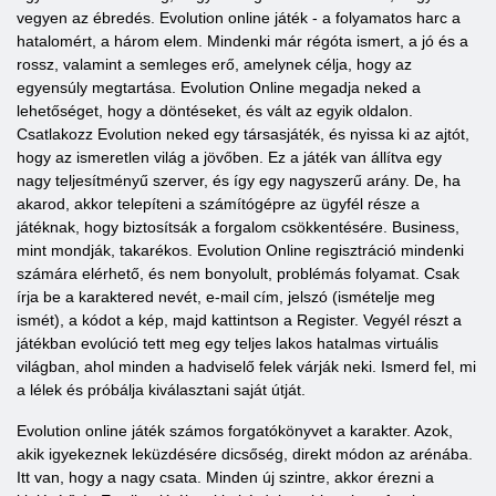
vegyen az ébredés. Evolution online játék - a folyamatos harc a
hatalomért, a három elem. Mindenki már régóta ismert, a jó és a
rossz, valamint a semleges erő, amelynek célja, hogy az
egyensúly megtartása. Evolution Online megadja neked a
lehetőséget, hogy a döntéseket, és vált az egyik oldalon.
Csatlakozz Evolution neked egy társasjáték, és nyissa ki az ajtót,
hogy az ismeretlen világ a jövőben. Ez a játék van állítva egy
nagy teljesítményű szerver, és így egy nagyszerű arány. De, ha
akarod, akkor telepíteni a számítógépre az ügyfél része a
játéknak, hogy biztosítsák a forgalom csökkentésére. Business,
mint mondják, takarékos. Evolution Online regisztráció mindenki
számára elérhető, és nem bonyolult, problémás folyamat. Csak
írja be a karaktered nevét, e-mail cím, jelszó (ismételje meg
ismét), a kódot a kép, majd kattintson a Register. Vegyél részt a
játékban evolúció tett meg egy teljes lakos hatalmas virtuális
világban, ahol minden a hadviselő felek várják neki. Ismerd fel, mi
a lélek és próbálja kiválasztani saját útját.
Evolution online játék számos forgatókönyvet a karakter. Azok,
akik igyekeznek leküzdésére dicsőség, direkt módon az arénába.
Itt van, hogy a nagy csata. Minden új szintre, akkor érezni a