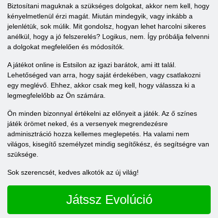
Biztosítani maguknak a szükséges dolgokat, akkor nem kell, hogy
kényelmetlenül érzi magát. Miután mindegyik, vagy inkább a
jelenlétük, sok múlik. Mit gondolsz, hogyan lehet harcolni sikeres
anélkül, hogy a jó felszerelés? Logikus, nem. Így próbálja felvenni
a dolgokat megfelelően és módosítók.
A játékot online is Estsilon az igazi barátok, ami itt talál.
Lehetőséged van arra, hogy saját érdekében, vagy csatlakozni
egy meglévő. Ehhez, akkor csak meg kell, hogy válassza ki a
legmegfelelőbb az Ön számára.
Ön minden bizonnyal értékelni az előnyeit a játék. Az ő színes
játék örömet neked, és a versenyek megrendezésre
adminisztráció hozza kellemes meglepetés. Ha valami nem
világos, kisegítő személyzet mindig segítőkész, és segítségre van
szüksége.
Sok szerencsét, kedves alkotók az új világ!
Játssz Evolúció