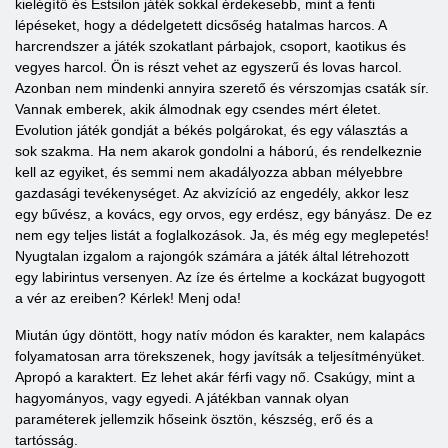
kielégítő és Estsilon játék sokkal érdekesebb, mint a fenti
lépéseket, hogy a dédelgetett dicsőség hatalmas harcos. A
harcrendszer a játék szokatlant párbajok, csoport, kaotikus és
vegyes harcol. Ön is részt vehet az egyszerű és lovas harcol.
Azonban nem mindenki annyira szerető és vérszomjas csaták sír.
Vannak emberek, akik álmodnak egy csendes mért életet.
Evolution játék gondját a békés polgárokat, és egy választás a
sok szakma. Ha nem akarok gondolni a háború, és rendelkeznie
kell az egyiket, és semmi nem akadályozza abban mélyebbre
gazdasági tevékenységet. Az akvizíció az engedély, akkor lesz
egy bűvész, a kovács, egy orvos, egy erdész, egy bányász. De ez
nem egy teljes listát a foglalkozások. Ja, és még egy meglepetés!
Nyugtalan izgalom a rajongók számára a játék által létrehozott
egy labirintus versenyen. Az íze és értelme a kockázat bugyogott
a vér az ereiben? Kérlek! Menj oda!
Miután úgy döntött, hogy natív módon és karakter, nem kalapács
folyamatosan arra törekszenek, hogy javítsák a teljesítményüket.
Apropó a karaktert. Ez lehet akár férfi vagy nő. Csakúgy, mint a
hagyományos, vagy egyedi. A játékban vannak olyan
paraméterek jellemzik hőseink ösztön, készség, erő és a
tartósság.