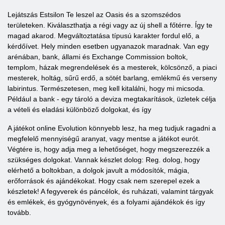
Lejátszás Estsilon Te leszel az Oasis és a szomszédos
területeken. Kiválaszthatja a régi vagy az új shell a főtérre. Így te
magad akarod. Megváltoztatása típusú karakter fordul elő, a
kérdőívet. Hely minden esetben ugyanazok maradnak. Van egy
arénában, bank, állami és Exchange Commission boltok,
templom, házak megrendelések és a mesterek, kölcsönző, a piaci
mesterek, holtág, sűrű erdő, a sötét barlang, emlékmű és verseny
labirintus. Természetesen, meg kell kitalálni, hogy mi micsoda.
Például a bank - egy tároló a deviza megtakarítások, üzletek célja
a vételi és eladási különböző dolgokat, és így
A játékot online Evolution könnyebb lesz, ha meg tudjuk ragadni a
megfelelő mennyiségű aranyat, vagy mentse a játékot eurót.
Végtére is, hogy adja meg a lehetőséget, hogy megszerezzék a
szükséges dolgokat. Vannak készlet dolog: Reg. dolog, hogy
elérhető a boltokban, a dolgok javult a módosítók, mágia,
erőforrások és ajándékokat. Hogy csak nem szerepel ezek a
készletek! A fegyverek és páncélok, és ruházati, valamint tárgyak
és emlékek, és gyógynövények, és a folyami ajándékok és így
tovább.