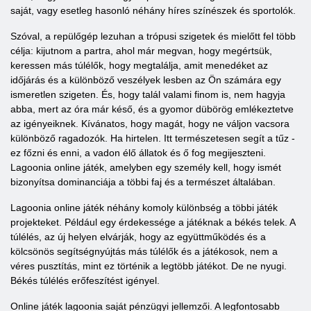
saját, vagy esetleg hasonló néhány híres színészek és sportolók.
Szóval, a repülőgép lezuhan a trópusi szigetek és mielőtt fel több
célja: kijutnom a partra, ahol már megvan, hogy megértsük,
keressen más túlélők, hogy megtalálja, amit menedéket az
időjárás és a különböző veszélyek lesben az Ön számára egy
ismeretlen szigeten. És, hogy talál valami finom is, nem hagyja
abba, mert az óra már késő, és a gyomor dübörög emlékeztetve
az igényeiknek. Kívánatos, hogy magát, hogy ne váljon vacsora
különböző ragadozók. Ha hirtelen. Itt természetesen segít a tűz -
ez főzni és enni, a vadon élő állatok és ő fog megijeszteni.
Lagoonia online játék, amelyben egy személy kell, hogy ismét
bizonyítsa dominanciája a többi faj és a természet általában.
Lagoonia online játék néhány komoly különbség a többi játék
projekteket. Például egy érdekessége a játéknak a békés telek. A
túlélés, az új helyen elvárják, hogy az együttműködés és a
kölcsönös segítségnyújtás más túlélők és a játékosok, nem a
véres pusztítás, mint ez történik a legtöbb játékot. De ne nyugi.
Békés túlélés erőfeszítést igényel.
Online játék lagoonia saját pénzügyi jellemzői. A legfontosabb