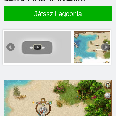
Játssz Lagoonia