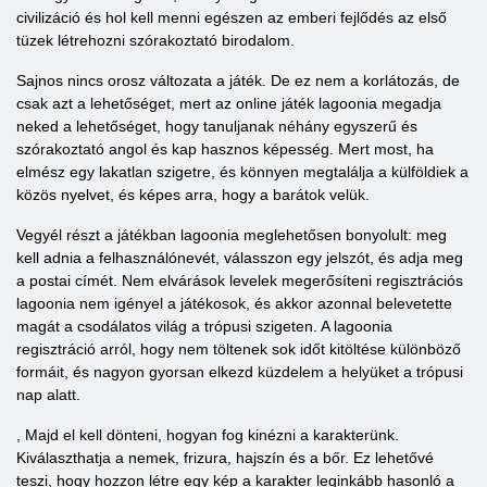
civilizáció és hol kell menni egészen az emberi fejlődés az első
tüzek létrehozni szórakoztató birodalom.
Sajnos nincs orosz változata a játék. De ez nem a korlátozás, de
csak azt a lehetőséget, mert az online játék lagoonia megadja
neked a lehetőséget, hogy tanuljanak néhány egyszerű és
szórakoztató angol és kap hasznos képesség. Mert most, ha
elmész egy lakatlan szigetre, és könnyen megtalálja a külföldiek a
közös nyelvet, és képes arra, hogy a barátok velük.
Vegyél részt a játékban lagoonia meglehetősen bonyolult: meg
kell adnia a felhasználónevét, válasszon egy jelszót, és adja meg
a postai címét. Nem elvárások levelek megerősíteni regisztrációs
lagoonia nem igényel a játékosok, és akkor azonnal belevetette
magát a csodálatos világ a trópusi szigeten. A lagoonia
regisztráció arról, hogy nem töltenek sok időt kitöltése különböző
formáit, és nagyon gyorsan elkezd küzdelem a helyüket a trópusi
nap alatt.
, Majd el kell dönteni, hogyan fog kinézni a karakterünk.
Kiválaszthatja a nemek, frizura, hajszín és a bőr. Ez lehetővé
teszi, hogy hozzon létre egy kép a karakter leginkább hasonló a