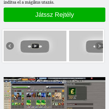
indítsa el a mágikus utazás.
Játssz Rejtély