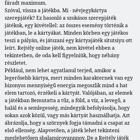
fáradt maximum.
Szóval, vissza a játékba. Mi - névjegykártya
szerepjáték? Ez hasonló a szokásos szerepjáték
játékok, egy kivétellel: az összes esemény történik a
játékban, le a kártyákat. Minden körben egy játékos
teszi a pályán, és játszani egy kártyajáték situtsiyu ott
leírt. Rejtély online játék, nem kivétel ebben a
tekintetben, de oda kell figyelniük, hogy néhány
részletet.
Például, nem lehet agyatlanul terjed, amikor a
legerősebb kártya, mert minden karakternek van egy
bizonyos mennyiségű energia megoszlik mind a hat
elem tartozó, érzékeli a kártyát. Valójában, az elemek
a játékban Bemutatta a tűz, a föld, a víz, a levegő, a
halál és a semlegesség, mindegyik befolyásolja, hogy
sokan azok közül, vagy más kártyát használhatja. Azt
ábrázolja, hogy a szörnyek fogja támadni a csapat az
első ellenség. Alapvetően, a játék lehet tekinteni
meglehetősen sbalansirovannnoy. De a Rejtély játék