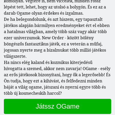
komolyan. Végtére is, nem viccelek, minden rossz
lépést tett, lehet, hogy az utolsó a bolygón. És ez az a
darab Ogame olyan érdekes és izgalmas.
De ha belegondolunk, és azt hiszem, egy tapasztalt
játékos alapján bármilyen eredményeket ért el ebben
a hatalmas világban, amely több száz vagy akár több
ezer univerzumok. New Order - között bölény
böngészős fantasztikus játék, ez a veterán a műfaj,
jogosan nyerte meg a bizalmukat több millió játékos
világszerte.
Ha nincs elég kaland és kozmikus kiterjedésű
hívogatta a szemed, akkor nem zavarja! OGame - esély
az erős játékosok bizonyítani, hogy ők a legerősebb! És
Ön tudja, hogy ezt a kihívást, és felfedezni minden
báját a világ ogame, játszani és nyerni egyre több és
több új kosmecheskih harcol?
Játssz OGame