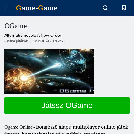
OGame
Alternatív nevek: A New Order
Online játékok
MMORPG játékok
Játssz OGame
böngésző alapú multiplayer online játék
Ogame Online -