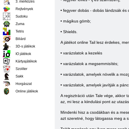
3. mérkőzés
Rejtvények
• fegyver dobás - dobás lándzsák és 
Sudoku
• mágikus gömb;
Zuma
Tetris
• Shields.
Biliárd
A játékot online Tail lesz érdekes, mer
3D-s játékok
• varázslatok a kezelés
IO játékok
Kártyajátékok
• varázslatok a megsemmisítés;
Szoliter
• varázslatok, amelyek növelik a mo
Sakk
Horgászat
• varázslatok, amelyek javítják a pánc
Online játékok
A regisztráció után Tale vége, akkor 
az, mi lesz a kiindulási pont az utaz
Mindenki hisz a csodákban és a mese,
azt szeretné, hogy látogassa meg a sz