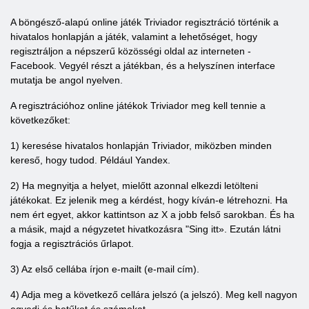
A böngésző-alapú online játék Triviador regisztráció történik a
hivatalos honlapján a játék, valamint a lehetőséget, hogy
regisztráljon a népszerű közösségi oldal az interneten -
Facebook. Vegyél részt a játékban, és a helyszínen interface
mutatja be angol nyelven.
A regisztrációhoz online játékok Triviador meg kell tennie a
következőket:
1) keresése hivatalos honlapján Triviador, miközben minden
kereső, hogy tudod. Például Yandex.
2) Ha megnyitja a helyet, mielőtt azonnal elkezdi letölteni
játékokat. Ez jelenik meg a kérdést, hogy kíván-e létrehozni. Ha
nem ért egyet, akkor kattintson az X a jobb felső sarokban. És ha
a másik, majd a négyzetet hivatkozásra "Sing itt». Ezután látni
fogja a regisztrációs űrlapot.
3) Az első cellába írjon e-mailt (e-mail cím).
4) Adja meg a következő cellára jelszó (a jelszó). Meg kell nagyon