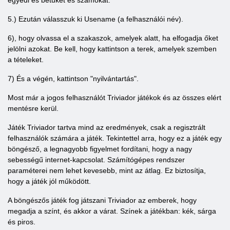
egyedi és betűket és számokat.
5.) Ezután válasszuk ki Usename (a felhasználói név).
6), hogy olvassa el a szakaszok, amelyek alatt, ha elfogadja őket
jelölni azokat. Be kell, hogy kattintson a terek, amelyek szemben
a tételeket.
7) És a végén, kattintson "nyilvántartás".
Most már a jogos felhasználót Triviador játékok és az összes elért
mentésre kerül.
Játék Triviador tartva mind az eredmények, csak a regisztrált
felhasználók számára a játék. Tekintettel arra, hogy ez a játék egy
böngésző, a legnagyobb figyelmet fordítani, hogy a nagy
sebességű internet-kapcsolat. Számítógépes rendszer
paraméterei nem lehet kevesebb, mint az átlag. Ez biztosítja,
hogy a játék jól működött.
A böngészős játék fog játszani Triviador az emberek, hogy
megadja a színt, és akkor a várat. Színek a játékban: kék, sárga
és piros.