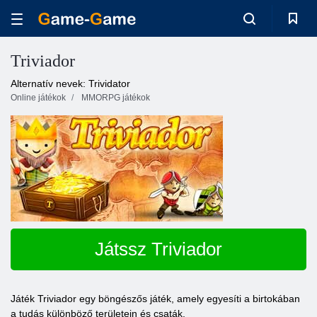
Triviador
Alternatív nevek: Trividator
Online játékok
MMORPG játékok
Játssz Triviador
Játék Triviador egy böngészős játék, amely egyesíti a birtokában
a tudás különböző területein és csaták.