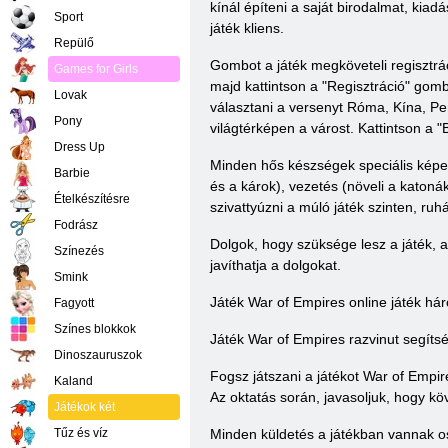
kínál építeni a saját birodalmat, kia
Sport
játék kliens.
Repülő
Gombot a játék megköveteli regisztrác
Games for Girls
majd kattintson a "Regisztráció" gomb
Lovak
választani a versenyt Róma, Kína, Per
Pony
világtérképen a várost. Kattintson a 
Dress Up
Minden hős készségek speciális képe
Barbie
és a károk), vezetés (növeli a katoná
Ételkészítésre
szivattyúzni a múló játék szinten, ruhá
Fodrász
Dolgok, hogy szüksége lesz a játék, 
Színezés
javíthatja a dolgokat.
Smink
Játék War of Empires online játék hár
Fagyott
Színes blokkok
Játék War of Empires razvinut segítsé
Dinoszauruszok
Fogsz játszani a játékot War of Empi
Kaland
Az oktatás során, javasoljuk, hogy k
Játékok két
Tűz és víz
Minden küldetés a játékban vannak osz