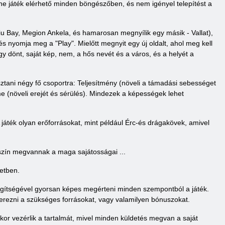
line játék elérhető minden böngészőben, és nem igényel telepítést a
Liu Bay, Megion Ankela, és hamarosan megnyílik egy másik - Vallat),
s nyomja meg a "Play". Mielőtt megnyit egy új oldalt, ahol meg kell
y dönt, saját kép, nem, a hős nevét és a város, és a helyét a
ani négy fő csoportra: Teljesítmény (növeli a támadási sebességet
me (növeli erejét és sérülés). Mindezek a képességek lehet
játék olyan erőforrásokat, mint például Érc-és drágakövek, amivel
yszín megvannak a maga sajátosságai ...
letben.
segítségével gyorsan képes megérteni minden szempontból a játék.
zerezni a szükséges forrásokat, vagy valamilyen bónuszokat.
kor vezérlik a tartalmát, mivel minden küldetés megvan a saját