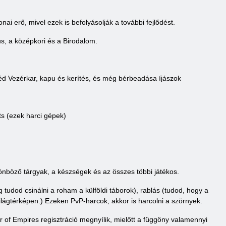
i erő, mivel ezek is befolyásolják a további fejlődést.
us, a középkori és a Birodalom.
d Vezérkar, kapu és kerítés, és még bérbeadása íjászok
ts (ezek harci gépek)
lönböző tárgyak, a készségek és az összes többi játékos.
 tudod csinálni a roham a külföldi táborok), rablás (tudod, hogy a
 világtérképen.) Ezeken PvP-harcok, akkor is harcolni a szörnyek.
ar of Empires regisztráció megnyílik, mielőtt a függöny valamennyi