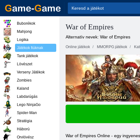
Buborékok
War of Empires
Mahjong
Alternatív nevek: War of Empires
Logika
Online játékok
MMORPG játékok
Kat
Játékok fiúknak
Tank játékok
Lövészet
Verseny Játékok
Zombies
Kaland
Labdarúgás
Lego NinjaGo
Spider-Man
Stratégia
Háború
War of Empires Online - egy ingyenes
Orvlövész