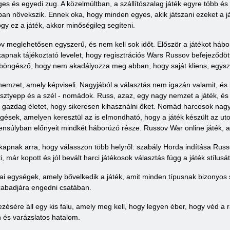
ges és egyedi zug. A közelmúltban, a szállítószalag játék egyre több é
 növekszik. Ennek oka, hogy minden egyes, akik játszani ezeket a ját
y ez a játék, akkor minőségileg segíteni.
v meglehetősen egyszerű, és nem kell sok időt. Először a játékot hábo
kapnak tájékoztató levelet, hogy regisztrációs Wars Russov befejeződö
 böngésző, hogy nem akadályozza meg abban, hogy saját kliens, egysz
a nemzet, amely képviseli. Nagyjából a választás nem igazán valamit, é
tyepp és a szél - nomádok. Russ, azaz, egy nagy nemzet a játék, és ü
s gazdag életet, hogy sikeresen kihasználni őket. Nomád harcosok nagy
ggések, amelyen keresztül az is elmondható, hogy a játék készült az 
ensúlyban előnyeit mindkét háborúzó része. Russov War online játék, am
kapnak arra, hogy válasszon több helyről: szabály Horda indítása Russo
ti, már kopott és jól bevált harci játékosok választás függ a játék stílu
ai egységek, amely bővelkedik a játék, amit minden típusnak bizonyos saj
szabadjára engedni csatában.
ésére áll egy kis falu, amely meg kell, hogy legyen éber, hogy véd a ra
 és varázslatos hatalom.