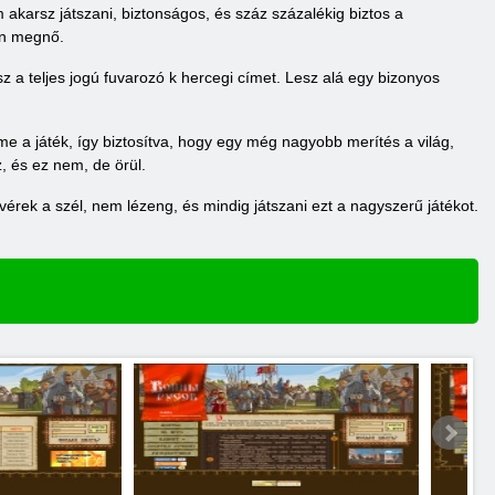
 akarsz játszani, biztonságos, és száz százalékig biztos a
sen megnő.
z a teljes jogú fuvarozó k hercegi címet. Lesz alá egy bizonyos
me a játék, így biztosítva, hogy egy még nagyobb merítés a világ,
, és ez nem, de örül.
rek a szél, nem lézeng, és mindig játszani ezt a nagyszerű játékot.