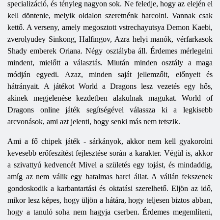
specializáció, és tényleg nagyon sok. Ne feledje, hogy az elején el
kell döntenie, melyik oldalon szeretnénk harcolni. Vannak csak
kettő. A verseny, amely megosztott vstrechayutsya Demon Kaebi,
zverolyudey Sinkong, Halfingov, Azra helyi manók, vérfarkasok
Shady emberek Oriana. Négy osztályba áll. Érdemes mérlegelni
mindent, mielőtt a választás. Miután minden osztály a maga
módján egyedi. Azaz, minden saját jellemzőit, előnyeit és
hátrányait. A játékot
World
a
Dragons
lesz vezetés egy hős,
akinek megjelenése kezdetben alakulnak magukat. World of
Dragons online játék segítségével válassza ki a legkisebb
arcvonások, ami azt jelenti, hogy senki más nem tetszik.
Ami a fő chipek játék - sárkányok, akkor nem kell gyakorolni
kevesebb erőfeszítést fejlesztése során a karakter. Végül is, akkor
a szivattyú kedvencét Mivel a születés egy tojást, és mindaddig,
amíg az nem válik egy hatalmas harci állat. A vállán fekszenek
gondoskodik a karbantartási és oktatási szerelhető. Eljön az idő,
mikor lesz képes, hogy üljön a hátára, hogy teljesen biztos abban,
hogy a tanuló soha nem hagyja cserben. Érdemes megemlíteni,