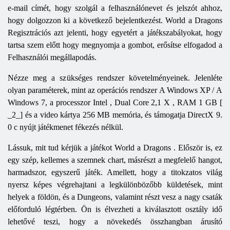
e-mail címét, hogy szolgál a felhasználónevet és jelszót ahhoz,
hogy dolgozzon ki a következő bejelentkezést.
World
a
Dragons
Regisztrációs azt jelenti, hogy egyetért a játékszabályokat, hogy
tartsa szem előtt hogy megnyomja a gombot, erősítse elfogadod a
Felhasználói megállapodás.
Nézze meg a szükséges rendszer követelményeinek. Jelenléte
olyan paraméterek, mint az operációs rendszer
A Windows
XP
/
A
Windows
7, a processzor
Intel ,
Dual
Core
2,1
X
, RAM 1
GB [
_2_]
és a video kártya 256
MB
memória, és támogatja
DirectX
9.
0
c
nyújt játékmenet fékezés nélkül.
Lássuk, mit tud kérjük a játékot
World
a
Dragons
. Először is, ez
egy szép, kellemes a szemnek chart, másrészt a megfelelő hangot,
harmadszor, egyszerű játék. Amellett, hogy a titokzatos világ
nyersz képes végrehajtani a legkülönbözőbb küldetések, mint
helyek a földön, és a Dungeons, valamint részt vesz a nagy csaták
előforduló légtérben. Ön is élvezheti a kiválasztott osztály idő
lehetővé teszi, hogy a növekedés összhangban árusító