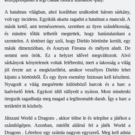
A hatalmas világban, ahol korábban uralkodott három sárkány,
volt egy incidens. Egyikük akarta ragadni a hatalmat a mancsát. A
másik kettő, ami természetesen, szemben az ilyen szándékosság,
és minden tőlük telhetőt megtettek, hogy hatástalanítani a
szemtelen. A történet úgy szól, hogy Dieblo börtönbe került, egy
másik dimenzióban, és Asuryan Fireana és mélyen aludt. De
semmi sem örök. Ez a helyzet idővel megváltozott. Alvó
sárkányok kénytelenek voltak felébredni, mert a lakosság a világ
jól érezte azt a megközelítést, amikor veszélyes Dieblo lehet
kijutni a börtönből. És egy ilyen esemény biztosan kell készíteni.
Nyugodt a világ megsértette különböző harcok és a harc a
hadviselő felek. Egykori idill süllyedt a nyáron. Most mindenki
öregszik ragadhatja meg magad a legfinomabb darab. Így a harc a
területért itt közhely.
Játszani
World
a
Dragons
, akkor töltse le és telepítse a játékot a
számítógépen. Azonban, mielőtt aláírná fel a játék
World
a
Dragons
. Létrehoz egy számla nagyon egyszerű. Meg kell adnia