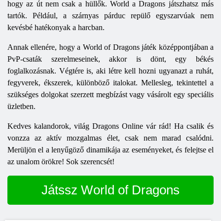
hogy az út nem csak a hüllők.
World
a
Dragons
játszhatsz más
tartók. Például, a szárnyas párduc repülő egyszarvúak nem
kevésbé hatékonyak a harcban.
Annak ellenére, hogy a World of Dragons játék középpontjában a
PvP-csaták szerelmeseinek, akkor is dönt, egy békés
foglalkozásnak. Végtére is, aki létre kell hozni ugyanazt a ruhát,
fegyverek, ékszerek, különböző italokat. Mellesleg, tekintettel a
szükséges dolgokat szerzett megbízást vagy vásárolt egy speciális
üzletben.
Kedves kalandorok, világ Dragons Online vár rád! Ha csalik és
vonzza az aktív mozgalmas élet, csak nem marad csalódni.
Merüljön el a lenyűgöző dinamikája az eseményeket, és felejtse el
az unalom örökre! Sok szerencsét!
Játssz World of Dragons