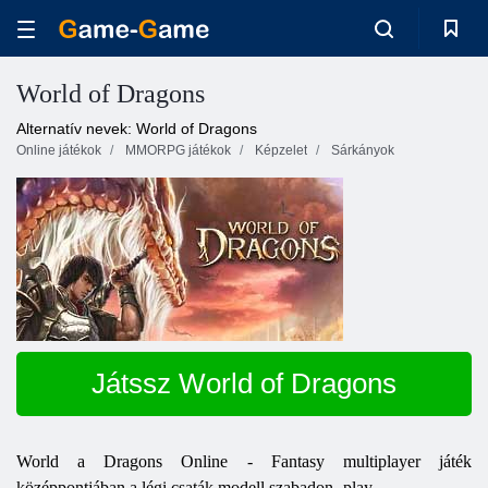
World of Dragons
Alternatív nevek: World of Dragons
Online játékok
MMORPG játékok
Képzelet
Sárkányok
Játssz World of Dragons
World
a
Dragons
Online
- Fantasy multiplayer játék
középpontjában a légi csaták modell szabadon -play.