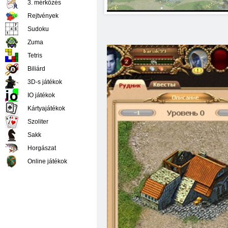
3. mérkőzés
Rejtvények
Sudoku
Zuma
Tetris
Biliárd
3D-s játékok
IO játékok
Kártyajátékok
Szoliter
Sakk
Horgászat
Online játékok