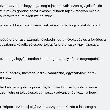
lyet használni, hogy adja meg a játékot, válasszon egy jelszót, és
szke elfek és gondos hegyi lakosok. Minden fajnak megvan mind a
 a karaktered, minden íze és színe.
a játékos. Idővel, akkor nem csak akkor tudja, hogy átalakítsuk azt
iségű erőforrást, számuk növekedni fog a növekedés és a fejlődés a
et osztani a következő csoportokra: Az erőforrások kiaknázása, a
trehozhat egy legyőzhetetlen hadsereget, amely képes megragadni az
 erdei tündérek, mesterlövészek, vaddisznó, egyszarvúak, entek
t Elder.
ster kalapács golems praschiki, lándzsa Hómarók, sötét lovasok
on létre új települések bányászok advancer és kezeli a hegyi
 képes lesz kezdj el játszani a sztyeppe. Között a lakosság a