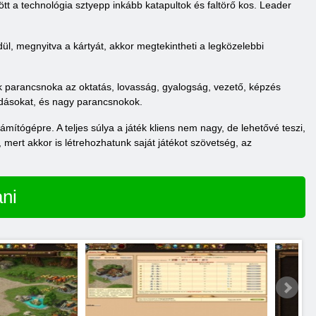
ött a technológia sztyepp inkább katapultok és faltörő kos. Leader
ül, megnyitva a kártyát, akkor megtekintheti a legközelebbi
ek parancsnoka az oktatás, lovasság, gyalogság, vezető, képzés
madásokat, és nagy parancsnokok.
zámítógépre. A teljes súlya a játék kliens nem nagy, de lehetővé teszi,
mert akkor is létrehozhatunk saját játékot szövetség, az
ni