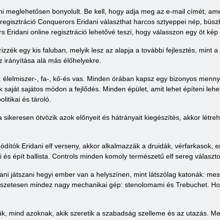
ni meglehetősen bonyolult. Be kell, hogy adja meg az e-mail címét, ame
A regisztráció Conquerors Eridani választhat harcos sztyeppei nép, bü
s Eridani online regisztráció lehetővé teszi, hogy válasszon egy öt kép
rizzék egy kis faluban, melyik lesz az alapja a további fejlesztés, mint 
z irányítása alá más élőhelyekre.
: élelmiszer-, fa-, kő-és vas. Minden órában kapsz egy bizonyos menny
 saját sajátos módon a fejlődés. Minden épület, amit lehet építeni leh
litikai és tároló.
a sikeresen ötvözik azok előnyeit és hátrányait kiegészítés, akkor lé
 hódítók Eridani elf verseny, akkor alkalmazzák a druidák, vérfarkasok,
 és épít ballista. Controls minden komoly természetű elf sereg választot
ani játszani hegyi ember van a helyszínen, mint látszólag katonák: me
zetesen mindez nagy mechanikai gép: stenolomami és Trebuchet. Hozz
k, mind azoknak, akik szeretik a szabadság szelleme és az utazás. Mert