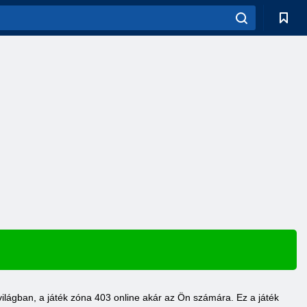
világban, a játék zóna 403 online akár az Ön számára. Ez a játék