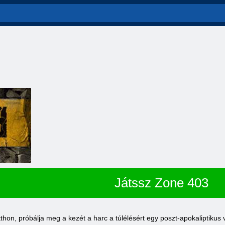
Játssz Zone 403
hon, próbálja meg a kezét a harc a túlélésért egy poszt-apokaliptikus 