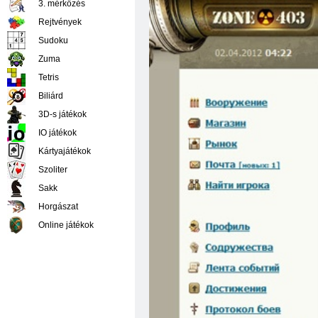
3. mérkőzés
Rejtvények
Sudoku
Zuma
Tetris
Biliárd
3D-s játékok
IO játékok
Kártyajátékok
Szoliter
Sakk
Horgászat
Online játékok