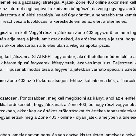
lemek és a gazdasági stratégia. A játék Zone 403 online akkor nem kel
 az internet segítségével a kedvenc böngésző, és végig egy egyszerű 
álasztotta a túlélési stratégia. Valaki úgy döntött, a nehezebb utat k
, részt vesz a lövöldözés, a kereskedelem és az elért árutermelés.
isztrálnia kell. Vegyél részt a játékban Zone 403 egyszerű, és nem fog,
után adja meg a játék, amit csak neked, és erősítse meg a jelszót, hogy
s akkor elsősorban a túlélés után a világ az apokalipszis.
 kell játszani a STALKER - egy ember, aki érthetetlen módon túlélte az
ték három típusú fegyverek: lőfegyverek, lézer-és impulzus. Fejleszteni
nál. Típusának módosítása a fegyver a játékban várható speciális üzlet
line Zone 403 az ő tűzkeresztségen. Ehhez, kattintson a kék, a "harcoln
zatosan. Pontosabban, meg kell megjósolni az irányt, ahol az ellenfél
 Sokkal érdekesebb, hogy játszanak a Zone 403, és hogy részt vegyenek 
okban, akkor kap az értékes erőforrásokat és értékes tapasztalatokat. T
an értsük meg a Zone 403 - online - olyan játék, amelyben a túlélésé
an, amely nagyon nagy, és van osztva kis területen, amelyet elhelyeze