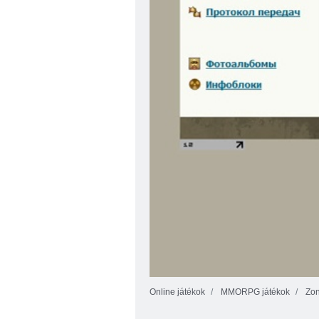
Online játékok
MMORPG játékok
Zo