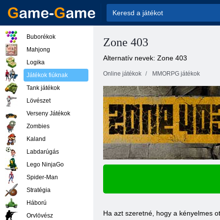
Buborékok
Zone 403
Mahjong
Alternatív nevek: Zone 403
Logika
Online játékok
MMORPG játékok
Játékok fiúknak
Tank játékok
Lövészet
Verseny Játékok
Zombies
Kaland
Labdarúgás
Lego NinjaGo
Spider-Man
Stratégia
Háború
Ha azt szeretné, hogy a kényelmes ott
Orvlövész