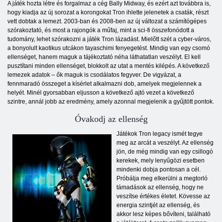
A játék hozta létre és forgalmaz a cég Bally Midway, és ezért azt továbbra is,
hogy kiadja az új sorozat a korongokat Tron ihlette jelenetek a csaták, részt
vett dobtak a lemezt. 2003-ban és 2008-ben az új változat a számítógépes
szórakoztató, és most a rajongók a műfaj, mint a sci-fi összefonódott a
tudomány, lehet szórakozni a játék Tron lázadást. Mielőtt szét a cyber-város,
a bonyolult kaotikus utcákon tayaschimi fenyegetést. Mindig van egy csomó
ellenséget, hanem maguk a tájékoztató néha láthatatlan veszélyt. El kell
pusztítani minden ellenséget, blokkolt az utat a mentés kilépés. A következő
lemezek adatok – ők maguk is csodálatos fegyver. De vigyázat, a
fennmaradó összeget a kísérlet alkalmazni dob, amelyek megjelennek a
helyét. Minél gyorsabban eljusson a következő ajtó vezet a következő
szintre, annál jobb az eredmény, amely azonnal megjelenik a gyűjtött pontok.
Óvakodj az ellenség
Játékok Tron legacy ismét tegye
meg az arcát a veszélyt. Az ellenség
jön, de még mindig van egy csillogó
kerekek, mely lenyűgözi esetben
mindenki dobja pontosan a cél.
Próbálja meg elkerülni a megtorló
támadások az ellenség, hogy ne
veszítse értékes életet. Kövesse az
energia szintjét az ellenség, és
akkor lesz képes bővíteni, található