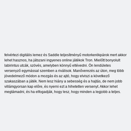
felvértezi digitális lemez és Saddle teljesítményű motorkerékpárok mert akkor
lehet hasznos, ha játszani ingyenes online játékok Tron. Mielőtt bonyolult
labirintus utcák, szövés, amelyben könnyű eltévedni. Ön lendületes
versenyző egymással szemben a riválisok. Manőverezés az úton, meg több
jövedelmező módon a mozgás és az ajtó, hogy elviszi a következő
szakaszában a játék. Nem lesz hiány a sebesség és a hajtás, de nem jobb
villámgyorsan kap előre, és nyerni ezt a hihetetlen versenyt. Akkor lehet
megtámadni, és ha elfogadják, hogy lesz, hogy minden a legjobb a teljes.