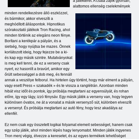
a játékteret. A csata zajlik gyorsan,
alattomos ellenség cselekmények
minden rendelkezésre álló eszközzel,
és bármikor, akkor elveszíti a
meghódított álláspontok. Hipnotikus
szórakoztató játékok Tron Racing, ahol
minden történik az elegáns neon fénye.
Borítani a kerékpár a pályán, és a
sietség, hogy nyújtsa be mazes. Önnek
korlátozott ideig, hogy fejezze be a ki-
és kap egy másik szintre. Mutatványokat
is meg kell tenni, de ez a verseny csak
nyert, ez hasonlít a bravúrt, amikor egy
őrült sebességgel a dob meg, és fennáll
annak a veszélye felborul. Ha hirtelen úgy történt, hogy már elment a pályán,
vagy esett Press « szakadék » és te vissza a ranglétrán. Azonban minden
hibát visz időt és pontok, így próbálja megtartani az egyensúlyát, és rohan
előre, így egy lágy, izzó fénysáv. Egy másik játék a verseny van, hogy legyen
különösen óvatos, ne át a vonalat a másik versenyző süt, különben elveszíti
a versenyt. És próbálja megtartani az autó fény, hogy lesz akadálya az
ellenfél.
Ez nem csak egy összetett logikai folyamat elemeit sebességet, hanem csak
egy szép játék, ahol minden lépés hagy lenyomatot. Minden játék ingyenes
Tron menj végig, élvezze a keresetet, és az egyes termékek lehetőséget