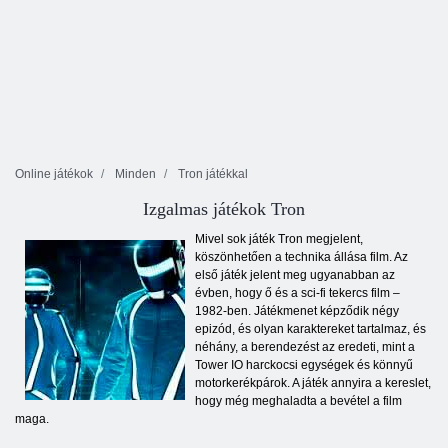
Online játékok
Minden
Tron játékkal
Izgalmas játékok Tron
Mivel sok játék Tron megjelent,
köszönhetően a technika állása film. Az
első játék jelent meg ugyanabban az
évben, hogy ő és a sci-fi tekercs film –
1982-ben. Játékmenet képződik négy
epizód, és olyan karaktereket tartalmaz, és
néhány, a berendezést az eredeti, mint a
Tower IO harckocsi egységek és könnyű
motorkerékpárok. A játék annyira a kereslet,
hogy még meghaladta a bevétel a film
maga.