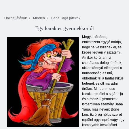
Online játékok
Minden
Baba Jaga játékok
Egy karakter gyermekkortól
Megy a történet,
emlékszem egy jó módja,
hogy ne vesszenek el, és
képes legyen visszatérni.
Amikor körül annyi
csodálatos dolog történik,
akkor könnyű elfelejteni a
múlandóság az idő,
oldódnak fel a fantasztikus
történet, és ott maradni
örökre. Minden mese
karakterek élni a saját – jó
és a rossz. Gyermekek
ismert ilyen személy Baba
Yaga, más néven: Bone
Leg. Ez öreg hölgy szeret
repülni egy seprű vagy egy
komolyabb készüléket –