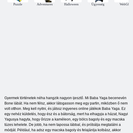
Puzzle
Adventures
Halloween
Ügyesség
WebGL
Gyermek történetek néha hangzik nagyon ijesztő. Mi Baba Yaga becenevén
Bone lábát. Ha nem félsz, akkor látogasson meg egy partin, miközben ő nem
volt otthon. Meg kell nyitni, és játssz ingyenes online játékok Baba Yaga. Ez
egy nehéz küldetés, hogy ész és a bátorság, mert ha elhagyja a házat, Nagyi
Yagusya hagyta, hogy őrizze a kaméleon, egy bölcs bagoly és egy macska
tüzes lehelete. De jobb, ha nem tapossa lábbal, és próbálja megtalálni a
módját. Például, ha adsz egy macska bagoly és felajánlja kolbász, akkor