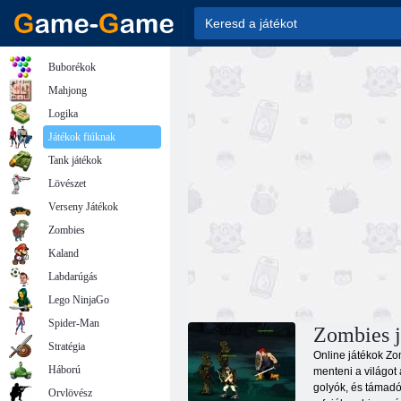
Buborékok
Mahjong
Logika
Játékok fiúknak
Tank játékok
Lövészet
Verseny Játékok
Zombies
Kaland
Labdarúgás
Lego NinjaGo
Spider-Man
Zombies j
Stratégia
Online játékok Zom
Háború
menteni a világot 
golyók, és támadó
Orvlövész