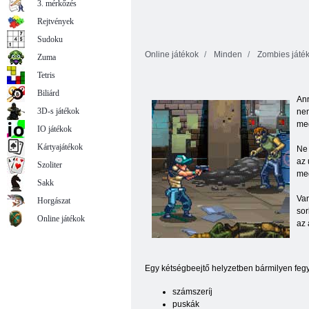
3. mérkőzés
Rejtvények
Sudoku
Online játékok
Minden
Zombies játék
Zuma
Tetris
Biliárd
Ann
3D-s játékok
nem
meg
IO játékok
Kártyajátékok
Ne 
az 
Szoliter
meg
Sakk
Van
Horgászat
sor
Online játékok
az 
Egy kétségbeejtő helyzetben bármilyen fegyv
számszeríj
puskák