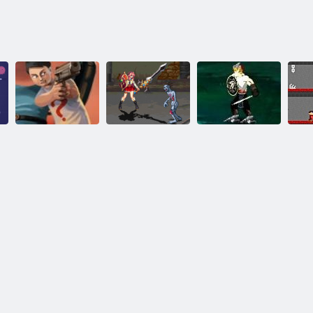
Őrült Zombie 9.
Zombie szoba:
0 Az utolsó
Warriors és
Kuli
hősök
íjászok
Z