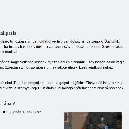
alipszis
ülnie. A moziban minden oldalról verte olyan dolog, mint a zombik. Úgy tűnik,
És, ha bizonyítják, hogy ugyanolyan agresszív, élő lesz nem édes. Szóval nyissa
ra másokkal.
éges, hogy siettesse lassan? Itt, ezen elv és a zombik. Ezek lassan halad végig
még. Szorosan tömött soraiban jönnek lakóterületek. Ezek rendkívül nehéz
ásokat. Trueshot benyújtania törhető golyót a fejükbe. Először állítsa le az első
 elviszi le szörnyek fejét. Ön átalakulni lovagok, félelmet nem ismerő harcosok
satában!
síti a katonák a szerencse: