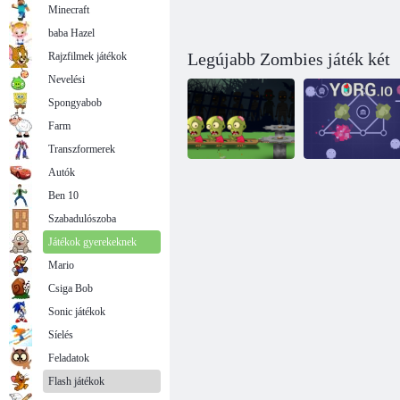
Minecraft
baba Hazel
Legújabb Zombies játék két
Rajzfilmek játékok
Nevelési
Spongyabob
Farm
Transzformerek
Autók
Ben 10
Háborús zombi
Szabadulószoba
zombi
Yorg. IO
Játékok gyerekeknek
Mario
Csiga Bob
Sonic játékok
Síelés
Feladatok
Flash játékok