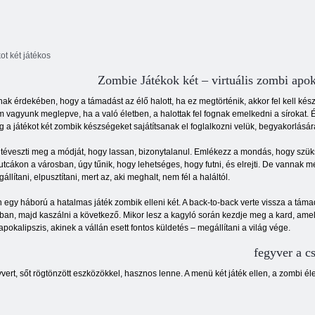
ot két játékos
Zombie Játékok két – virtuális zombi apok
ak érdekében, hogy a támadást az élő halott, ha ez megtörténik, akkor fel kell kész
 vagyunk meglepve, ha a való életben, a halottak fel fognak emelkedni a sírokat. 
 a játékot két zombik készségeket sajátítsanak el foglalkozni velük, begyakorlásá
téveszti meg a módját, hogy lassan, bizonytalanul. Emlékezz a mondás, hogy szüks
utcákon a városban, úgy tűnik, hogy lehetséges, hogy futni, és elrejti. De vannak 
állítani, elpusztítani, mert az, aki meghalt, nem fél a haláltól.
 egy háború a hatalmas játék zombik elleni két. A back-to-back verte vissza a támad
ban, majd kaszálni a következő. Mikor lesz a kagyló során kezdje meg a kard, amely
apokalipszis, akinek a vállán esett fontos küldetés – megállítani a világ vége.
fegyver a c
ert, sőt rögtönzött eszközökkel, hasznos lenne. A menü két játék ellen, a zombi éle