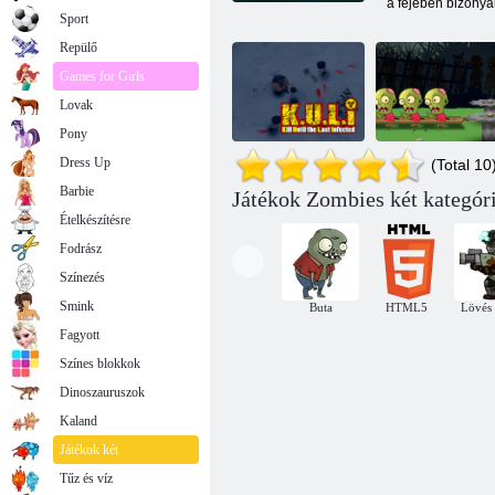
a fejében bizonyár
Sport
Repülő
Games for Girls
Lovak
Pony
Dress Up
(Total 10
Barbie
Játékok Zombies két kategór
Háborús zombi
Ételkészítésre
Kuli
zombi
Fodrász
Színezés
Smink
Buta
HTML5
Lövés 
Fagyott
Színes blokkok
Dinoszauruszok
Kaland
Játékok két
Tűz és víz