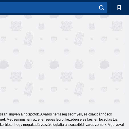
játszani ingyen a hotspotok. A város hemzseg szörnyek, és csak pár hősök
emét. Megsemmisíteni az ellenséges légió, kezében éles kés fej, locsolás tűz
kerülete, hogy megakadályozzák foglalja a szárazföldi város zombik. A golyóval