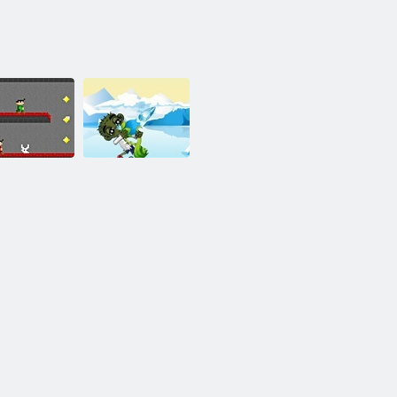
Kétágyas:
Zombie szoba:
ombie Crypt
Kis- és óriás