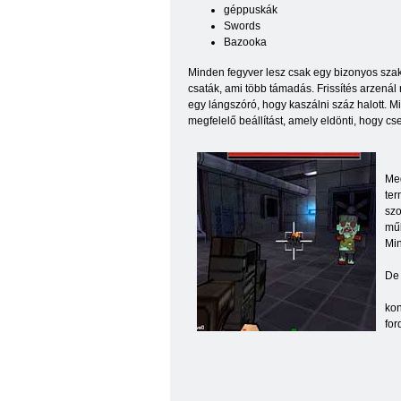
géppuskák
Swords
Bazooka
Minden fegyver lesz csak egy bizonyos szaka
csaták, ami több támadás. Frissítés arzenál 
egy lángszóró, hogy kaszálni száz halott. Mi
megfelelő beállítást, amely eldönti, hogy c
Meg
ter
szo
műk
Min
De 
kon
for