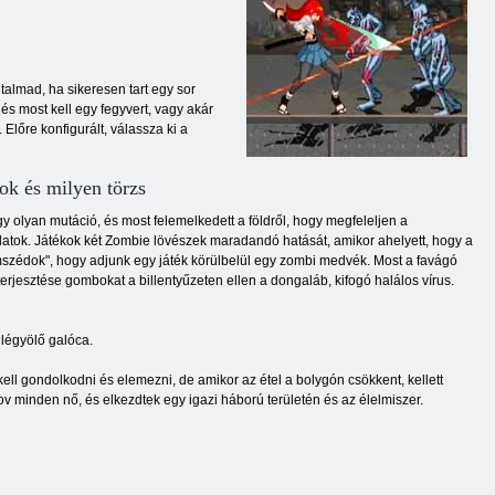
talmad, ha sikeresen tart egy sor
és most kell egy fegyvert, vagy akár
Előre konfigurált, válassza ki a
k és milyen törzs
 olyan mutáció, és most felemelkedett a földről, hogy megfeleljen a
llatok. Játékok két Zombie lövészek maradandó hatását, amikor ahelyett, hogy a
mszédok", hogy adjunk egy játék körülbelül egy zombi medvék. Most a favágó
 terjesztése gombokat a billentyűzeten ellen a dongaláb, kifogó halálos vírus.
 légyölő galóca.
kell gondolkodni és elemezni, de amikor az étel a bolygón csökkent, kellett
v minden nő, és elkezdtek egy igazi háború területén és az élelmiszer.