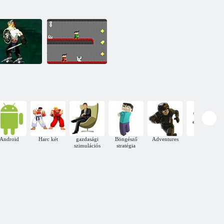
ombie szoba:
Warriors és
Kétágyas:
íjászok
Zombie Crypt
Android
Harc két
gazdasági
Böngésző
Adventures
Védelem
szimulációs
stratégia