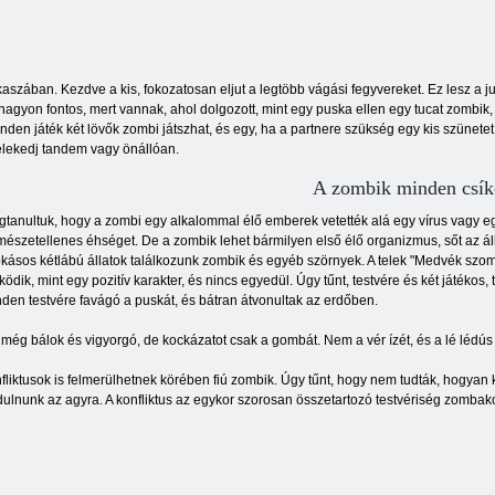
szában. Kezdve a kis, fokozatosan eljut a legtöbb vágási fegyvereket. Ez lesz a ju
nagyon fontos, mert vannak, ahol dolgozott, mint egy puska ellen egy tucat zombik, 
nden játék két lövők zombi játszhat, és egy, ha a partnere szükség egy kis szünetet. 
selekedj tandem vagy önállóan.
A zombik minden csíko
tanultuk, hogy a zombi egy alkalommal élő emberek vetették alá egy vírus vagy egy
mészetellenes éhséget. De a zombik lehet bármilyen első élő organizmus, sőt az á
kásos kétlábú állatok találkozunk zombik és egyéb szörnyek. A telek "Medvék szo
ödik, mint egy pozitív karakter, és nincs egyedül. Úgy tűnt, testvére és két játékos,
den testvére favágó a puskát, és bátran átvonultak az erdőben.
még bálok és vigyorgó, de kockázatot csak a gombát. Nem a vér ízét, és a lé lédús
fliktusok is felmerülhetnek körében fiú zombik. Úgy tűnt, hogy nem tudták, hogyan 
dulnunk az agyra. A konfliktus az egykor szorosan összetartozó testvériség zombako