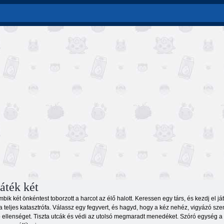
áték két
bik két önkéntest toborzott a harcot az élő halott. Keressen egy társ, és kezdj el 
a teljes katasztrófa. Válassz egy fegyvert, és hagyd, hogy a kéz nehéz, vigyázó sz
 ellenséget. Tiszta utcák és védi az utolsó megmaradt menedéket. Szóró egység a 