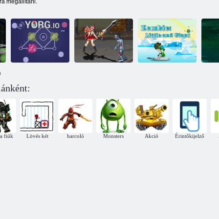
a megállítani.
)
Őrült Zombie 9.
Z
iánként:
0 Az utolsó
Zombie szoba:
Yorg. IO
hősök
Kis- és óriás
a fiúk
Lövés két
harcoló
Monsters
Akció
Érintőkijelző