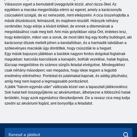
Válasszon egyet a bemutatott üveggolyók közül, ahol rázza őket. Az
egyikben a macska megpróbálja elérni az egeret, amely a karácsonyfa
csúcsaként szolgál, de ez nehezebb, mint elképzelni. A cica összehajtotta a
másik díszdobozot, felmászott, és majdnem kiszállt. Hiányzik néhány
centiméter, hogy elérje a kívánt értéket, de ennek a dilemmának a
megoldásához csak meg kell. Ami más golyókban várja Önt, érdekes lesz,
hogy kiderüljön, mikor van a soruk, de most látni fog egy toothy bulldogot, aki
karácsonyi díszek mellett pihen a kandallóban, és a harmadik labdában a
szökevényes macskák úgy döntöttek, hogy csúszdák le a hegyet.
Egy másik bajuszos játékban a barátok nagyon fontos dolgokat foglalnak
magukban: karcolás karcolások a kanapén, bolhák vezetése, halak fogása,
tűzcsap megjelölése és számos sürgős feladat elvégzése. Mindegyikhez
csak néhány másodperc van megadva, hogy ideje legyen a legjobb
eredmény eléréséhez. Pontokat és jutalmakat kapnak, és addig játszhatsz,
amíg meg nem kapod a legmagasabb pontszámot.
A játék "három egymás után" változata közel van a tapasztalt játékosokhoz.
Sok halat kell összegyűjtenie az akváriumban, áthelyezve a többszínű halak
területén, hogy azok egymáshoz illeszkedjenek. De a ravasz cica meg tudja
szedni az akváriumi fogást, ami bonyolítja a feladatot.