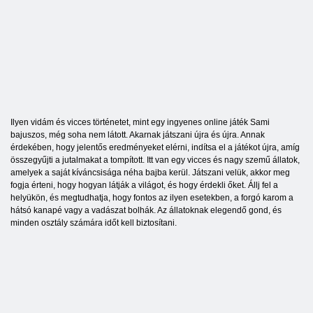
Ilyen vidám és vicces történetet, mint egy ingyenes online játék Sami
bajuszos, még soha nem látott. Akarnak játszani újra és újra. Annak
érdekében, hogy jelentős eredményeket elérni, indítsa el a játékot újra, amíg
összegyűjti a jutalmakat a tompított. Itt van egy vicces és nagy szemű állatok,
amelyek a saját kíváncsisága néha bajba kerül. Játszani velük, akkor meg
fogja érteni, hogy hogyan látják a világot, és hogy érdekli őket. Állj fel a
helyükön, és megtudhatja, hogy fontos az ilyen esetekben, a forgó karom a
hátsó kanapé vagy a vadászat bolhák. Az állatoknak elegendő gond, és
minden osztály számára időt kell biztosítani.