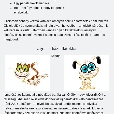
Egy pár elszökött macska
Bear, aki úgy döntött, hogy idegenek
elrabolták
Ezek csak néhány vezető karakter, amelyek nélkül a történetek nem tehetők.
Ők felbujtók és nyomorultak, mindig olyan helyzetben, amelyből sürgősen ki
kell keresni a kiutat. Útközben vannak olyan karakterek is, amelyek
kiegészítik az eseményeket. És amit a bajuszokkal készítettél el, hamarosan
megtudod.
Ugrás a háziállatokkal
Kezdje
ismerősét és kalandját a négylábú barátaival. Örülök, hogy felveszik Önt a
társaságukba, mert ők is érdeklődnek az új barátokkal való bántalmazás
iránt. Azok a játékok, amelyek bajuszokkal rendelkeznek, amelyek a
helyszínen elérhetőek, szórakoztató és szórakoztatóak lesznek. Idővel a
játéktartomány szélesebb lesz, de most izgalmas eseményeket élvezhet.