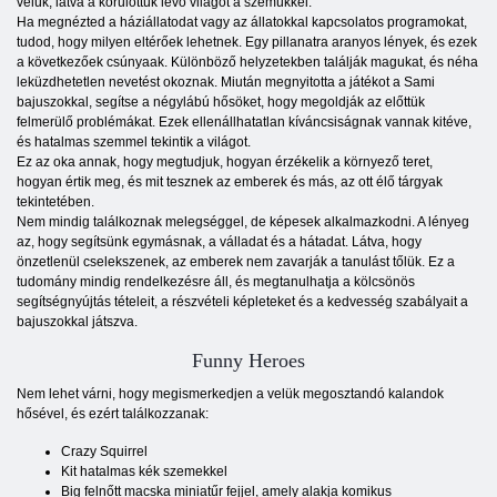
velük, látva a körülöttük lévő világot a szemükkel.
Ha megnézted a háziállatodat vagy az állatokkal kapcsolatos programokat,
tudod, hogy milyen eltérőek lehetnek. Egy pillanatra aranyos lények, és ezek
a következőek csúnyaak. Különböző helyzetekben találják magukat, és néha
leküzdhetetlen nevetést okoznak. Miután megnyitotta a játékot a Sami
bajuszokkal, segítse a négylábú hősöket, hogy megoldják az előttük
felmerülő problémákat. Ezek ellenállhatatlan kíváncsiságnak vannak kitéve,
és hatalmas szemmel tekintik a világot.
Ez az oka annak, hogy megtudjuk, hogyan érzékelik a környező teret,
hogyan értik meg, és mit tesznek az emberek és más, az ott élő tárgyak
tekintetében.
Nem mindig találkoznak melegséggel, de képesek alkalmazkodni. A lényeg
az, hogy segítsünk egymásnak, a válladat és a hátadat. Látva, hogy
önzetlenül cselekszenek, az emberek nem zavarják a tanulást tőlük. Ez a
tudomány mindig rendelkezésre áll, és megtanulhatja a kölcsönös
segítségnyújtás tételeit, a részvételi képleteket és a kedvesség szabályait a
bajuszokkal játszva.
Funny Heroes
Nem lehet várni, hogy megismerkedjen a velük megosztandó kalandok
hősével, és ezért találkozzanak:
Crazy Squirrel
Kit hatalmas kék szemekkel
Big felnőtt macska miniatűr fejjel, amely alakja komikus