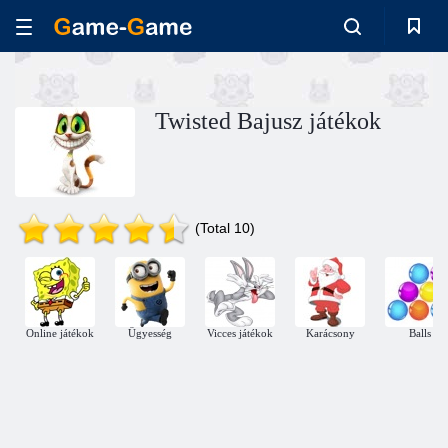
Twisted Bajusz játékok
(Total 10)
Online játékok
Ügyesség
Vicces játékok
Karácsony
Balls