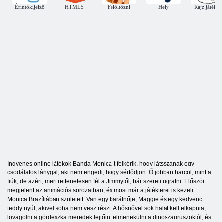
Érintőkijelző
HTML5
Felöltözni
Hely
Rajz játéko
Ingyenes online játékok Banda Monica-t felkérik, hogy játsszanak egy
csodálatos lánygal, aki nem engedi, hogy sértődjön. Ő jobban harcol, mint a
fiúk, de azért, mert rettenetesen fél a Jimmytől, bár szereti ugratni. Először
megjelent az animációs sorozatban, és most már a játékteret is kezeli.
Monica Brazíliában született. Van egy barátnője, Maggie és egy kedvenc
teddy nyúl, akivel soha nem vesz részt. A hősnővel sok halat kell elkapnia,
lovagolni a gördeszka meredek lejtőin, elmenekülni a dinoszauruszoktól, és