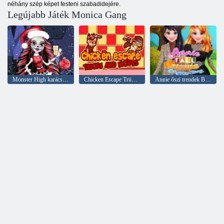
néhány szép képet festeni szabadidejére.
Legújabb Játék Monica Gang
Monster High karácsony
Chicken Escape Trükkök és mozdulatok
Annie őszi trendek Blogger története