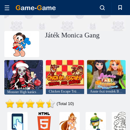
Játék Monica Gang
Chicken Escape Trükkök és mozdulatok
Annie őszi trendek Blogger története
Monster High karácsony
(Total 10)