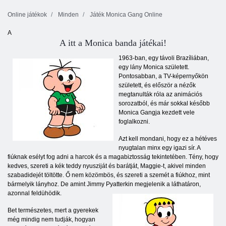
Online játékok
Minden
Játék Monica Gang Online
A
A itt a Monica banda játékai!
1963-ban, egy távoli Brazíliában,
egy lány Monica született.
Pontosabban, a TV-képernyőkön
született, és először a nézők
megtanulták róla az animációs
sorozatból, és már sokkal később
Monica Gangja kezdett vele
foglalkozni.
Azt kell mondani, hogy ez a hétéves
nyugtalan minx egy igazi sír. A
fiúknak esélyt fog adni a harcok és a magabiztosság tekintetében. Tény, hogy
kedves, szereti a kék teddy nyusziját és barátját, Maggie-t, akivel minden
szabadidejét töltötte. Ő nem közömbös, és szereti a szemét a fiúkhoz, mint
bármelyik lányhoz. De amint Jimmy Pyatterkin megjelenik a láthatáron,
azonnal feldühödik.
Bet természetes, mert a gyerekek
még mindig nem tudják, hogyan