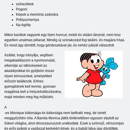
színezékek
Pogoni
Képek a memória számára
Priklyucheniya
Na Agility
Mikor barátok vagyunk egy ilyen huncut, mobil és vidám lánynál, nem lesz
egyetlen unalmas pillanat. Mindig új szórakozást fog találni, és magára hívja.
És most úgy döntött, hogy gördeszkával jár, és nehéz pályát választott.
Azáltal, hogy irányítja, segítsen
megakadályozni a nyomvonalat,
elkerülje az ütközéseket az
akadályokkal és gyűjtsön össze
olyan bónuszokat, amelyekkel
először találkozik. Ehhez
gyengédnek kell lennie, gyorsan
reagálnia kell a helyzetváltozásokra,
majd minden meg fog működni.
A
-es Monique bátorsága és bátorsága nem tartható meg, de ismét
meggyőződni róla. A Banda Monica játék történetében egyszer eljutott az
őskori világba, ahol dinoszauruszok uralkodtak. Ezek a szörnyű, vérszomjas
és erős gyíkok a vadászat kedvéért élnek, és a babát látva úgy döntöttek,