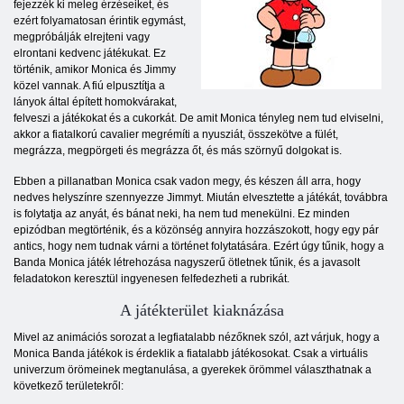
fejezzék ki meleg érzéseiket, és
ezért folyamatosan érintik egymást,
megpróbálják elrejteni vagy
elrontani kedvenc játékukat. Ez
történik, amikor Monica és Jimmy
közel vannak. A fiú elpusztítja a
lányok által épített homokvárakat,
felveszi a játékokat és a cukorkát. De amit Monica tényleg nem tud elviselni,
akkor a fiatalkorú cavalier megrémíti a nyusziát, összekötve a fülét,
megrázza, megpörgeti és megrázza őt, és más szörnyű dolgokat is.
Ebben a pillanatban Monica csak vadon megy, és készen áll arra, hogy
nedves helyszínre szennyezze Jimmyt. Miután elvesztette a játékát, továbbra
is folytatja az anyát, és bánat neki, ha nem tud menekülni. Ez minden
epizódban megtörténik, és a közönség annyira hozzászokott, hogy egy pár
antics, hogy nem tudnak várni a történet folytatására. Ezért úgy tűnik, hogy a
Banda Monica játék létrehozása nagyszerű ötletnek tűnik, és a javasolt
feladatokon keresztül ingyenesen felfedezheti a rubrikát.
A játékterület kiaknázása
Mivel az animációs sorozat a legfiatalabb nézőknek szól, azt várjuk, hogy a
Monica Banda játékok is érdeklik a fiatalabb játékosokat. Csak a virtuális
univerzum örömeinek megtanulása, a gyerekek örömmel választhatnak a
következő területekről: