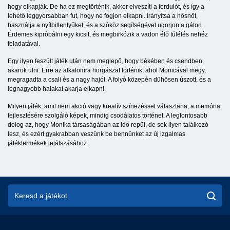
hogy elkapják. De ha ez megtörténik, akkor elveszíti a fordulót, és így a
lehető leggyorsabban fut, hogy ne fogjon elkapni. Irányítsa a hősnőt,
használja a nyílbillentyűket, és a szóköz segítségével ugorjon a gáton.
Érdemes kipróbálni egy kicsit, és megbirkózik a vadon élő túlélés nehéz
feladatával.
Egy ilyen feszült játék után nem meglepő, hogy békében és csendben
akarok ülni. Erre az alkalomra horgászat történik, ahol Monicával megy,
megragadta a csali és a nagy hajót. A folyó közepén dühösen úszott, és a
legnagyobb halakat akarja elkapni.
Milyen játék, amit nem akció vagy kreatív színezéssel választana, a memória
fejlesztésére szolgáló képek, mindig csodálatos történet. A legfontosabb
dolog az, hogy Monika társaságában az idő repül, de sok ilyen találkozó
lesz, és ezért gyakrabban veszünk be bennünket az új izgalmas
játéktermékek lejátszásához.