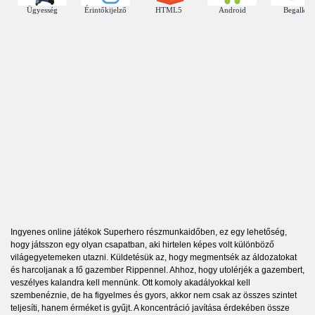
Ügyesség
Érintőkijelző
HTML5
Android
Begalki
Ingyenes online játékok Superhero részmunkaidőben, ez egy lehetőség,
hogy játsszon egy olyan csapatban, aki hirtelen képes volt különböző
világegyetemeken utazni. Küldetésük az, hogy megmentsék az áldozatokat
és harcoljanak a fő gazember Rippennel. Ahhoz, hogy utolérjék a gazembert,
veszélyes kalandra kell mennünk. Ott komoly akadályokkal kell
szembenéznie, de ha figyelmes és gyors, akkor nem csak az összes szintet
teljesíti, hanem érméket is gyűjt. A koncentráció javítása érdekében össze