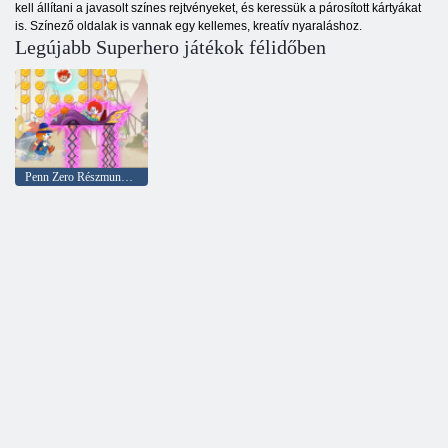
kell állítani a javasolt színes rejtvényeket, és keressük a párosított kártyákat
is. Színező oldalak is vannak egy kellemes, kreatív nyaraláshoz.
Legújabb Superhero játékok félidőben
Penn Zero Részmunkaidős Hős Multiverse Mayhem