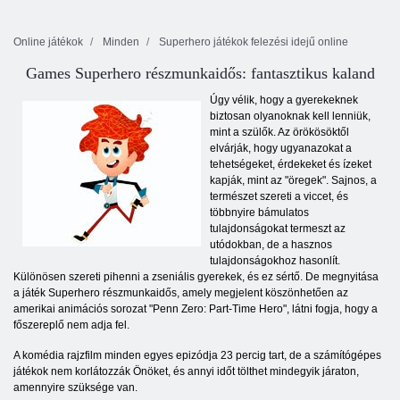
Online játékok
Minden
Superhero játékok felezési idejű online
Games Superhero részmunkaidős: fantasztikus kaland
Úgy vélik, hogy a gyerekeknek
biztosan olyanoknak kell lenniük,
mint a szülők. Az örökösöktől
elvárják, hogy ugyanazokat a
tehetségeket, érdekeket és ízeket
kapják, mint az "öregek". Sajnos, a
természet szereti a viccet, és
többnyire bámulatos
tulajdonságokat termeszt az
utódokban, de a hasznos
tulajdonságokhoz hasonlít.
Különösen szereti pihenni a zseniális gyerekek, és ez sértő. De megnyitása
a játék Superhero részmunkaidős, amely megjelent köszönhetően az
amerikai animációs sorozat "Penn Zero: Part-Time Hero", látni fogja, hogy a
főszereplő nem adja fel.
A komédia rajzfilm minden egyes epizódja 23 percig tart, de a számítógépes
játékok nem korlátozzák Önöket, és annyi időt tölthet mindegyik járaton,
amennyire szüksége van.