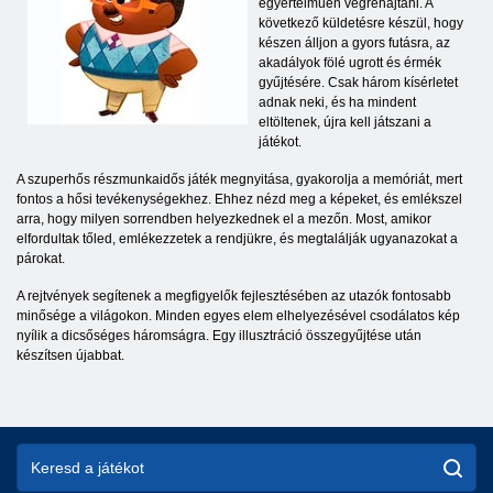
egyértelműen végrehajtani. A
következő küldetésre készül, hogy
készen álljon a gyors futásra, az
akadályok fölé ugrott és érmék
gyűjtésére. Csak három kísérletet
adnak neki, és ha mindent
eltöltenek, újra kell játszani a
játékot.
A szuperhős részmunkaidős játék megnyitása, gyakorolja a memóriát, mert
fontos a hősi tevékenységekhez. Ehhez nézd meg a képeket, és emlékszel
arra, hogy milyen sorrendben helyezkednek el a mezőn. Most, amikor
elfordultak tőled, emlékezzetek a rendjükre, és megtalálják ugyanazokat a
párokat.
A rejtvények segítenek a megfigyelők fejlesztésében az utazók fontosabb
minősége a világokon. Minden egyes elem elhelyezésével csodálatos kép
nyílik a dicsőséges háromságra. Egy illusztráció összegyűjtése után
készítsen újabbat.