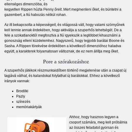
ellenséges dimenzióba, és
kegyetlen Rippen húzta Penny őreit. Mert megmenteni őket, és büntetni a
gazembert, a fiú habozás nélkül rohan.
Az itt bekapcsolta a képességeit, és világossá vált, hogy valami szörnyűnek
kell lennie annak érdekében, hogy aktiválja a szuperhős tehetségét. De a
fele a szokatlanoktól megfosztva a fiú igyekszik a legtöbbet kihasználni a
gonoszság elleni küzdelemhez. Nagyszerű, hogy legjobb barátai Boone és
Sasha. A Rippen törekvése érdekében a következő dimenzióhoz haladva
együtt, a karakterek folyamatosan változnak, de ez nem állítja meg őket.
Pore a szórakozáshoz
A szuperhős játékok részmunkaidőben történő megjelenése után a csapat új
tagjává válhat, és kalandokat folytathat új barátokkal. Ehhez a következő
irányok vannak:
Brodilki
Pazly
színezés
memóriakártyák
Ahhoz, hogy hasznos legyen a
csoport számára, meg kell próbálnia
az összes feladatot gyorsan és