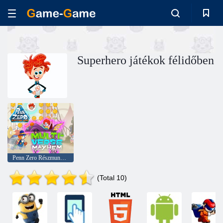
Superhero játékok félidőben
Penn Zero Részmunkaidős Hős Multiverse Mayhem
(Total 10)