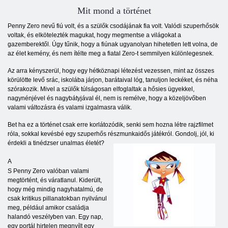
Mit mond a történet
Penny Zero nevű fiú volt, és a szülők csodájának fia volt. Valódi szuperhősök
voltak, és elkötelezték magukat, hogy megmentse a világokat a
gazemberektől. Úgy tűnik, hogy a fiúnak ugyanolyan hihetetlen lett volna, de
az élet kemény, és nem ítélte meg a fiatal Zero-t semmilyen különlegesnek.
Az arra kényszerül, hogy egy hétköznapi létezést vezessen, mint az összes
körülötte levő srác, iskolába járjon, barátaival lóg, tanuljon leckéket, és néha
szórakozik. Mivel a szülők túlságosan elfoglaltak a hősies ügyekkel,
nagynénjével és nagybátyjával él, nem is remélve, hogy a közeljövőben
valami változásra és valami izgalmasra válik.
Bet ha ez a történet csak erre korlátozódik, senki sem hozna létre rajzfilmet
róla, sokkal kevésbé egy szuperhős részmunkaidős játékról. Gondolj, jól, ki
érdekli a tinédzser unalmas életét?
A
S Penny Zero valóban valami
megtörtént, és váratlanul. Kiderült,
hogy még mindig nagyhatalmú, de
csak kritikus pillanatokban nyilvánul
meg, például amikor családja
halandó veszélyben van. Egy nap,
egy portál hirtelen megnyílt egy