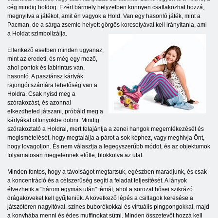
cég mindig boldog. Ezért bármely helyzetben könnyen csatlakozhat hozzá,
megnyitva a játékot, amit én vagyok a Hold. Van egy hasonló játék, mint a
Pacman, de a sárga zsemle helyett görgős korcsolyával kell irányítania, ami
a Holdat szimbolizálja.
Ellenkező esetben minden ugyanaz,
mint az eredeti, és még egy mező,
ahol pontok és labirintus van,
hasonló. A pasziánsz kártyák
rajongói számára lehetőség van a
Holdra. Csak nyisd meg a
szórakozást, és azonnal
elkezdheted játszani, próbáld meg a
kártyákat öltönyökbe dobni. Mindig
szórakoztató a Holdral, mert felajánlja a zenei hangok megemlékezését és
megismételését, hogy megtalálja a párot a sok képhez, vagy meghívja Önt,
hogy lovagoljon. És nem választja a legegyszerűbb módot, és az objektumok
folyamatosan megjelennek előtte, blokkolva az utat.
Minden fontos, hogy a távolságot megtartsuk, egészben maradjunk, és csak
a koncentráció és a célszerűség segíti a feladat teljesítését. A lányok
élvezhetik a "három egymás után" témát, ahol a sorozat hősei szikrázó
drágaköveket kell gyűjteniük. A következő lépés a csillagok keresése a
játszótéren nagyítóval, színes buborékokkal és virtuális pingpongokkal, majd
a konyhába menni és édes muffinokat sütni. Minden összetevőt hozzá kell