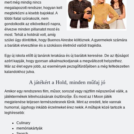
mert még mindig nincs
megalapozott rendszer, hogyan kell
megbirkózni a kisebb bajokkal. A
többi fiatal szórakozik, nem
gondolkodik az elkövetkező napra,
élvezve minden pillanatot most és
most. Tehát a holdnál volt, amíg
szülei úgy döntöttek, hogy Buenos Airesbe költöznek. A gyermekek számára
a barátok elvesztése és a szokásos életmód valódi tragédia.
Egy új iskola előtt új tanárok lerakása és új barátok keresése. De az ifjúságot
azért kapják, hogy gyorsan alkalmazkodjanak a megváltozott helyzethez.
Már az élet egyre jobb, az események pezsgőfürdőjében a még felfedezetlen
kalandokhoz jutva.
A játékért a Hold, minden műfaj jó
Amikor egy rendszeres film, műsor, sorozat vagy rajzfilm népszerűvé válik, a
játéktermékek létrehozásának ösztönzője. És most az I Moon játék
megjelenése teljesen természetesnek tűnik. Mint az eredeti, tele vannak
humorral, úgyhogy inkább érzelmeket érez nekik. A műfajok közé tartozik a
leghíresebb:
Culinary
memóriakártyák
Search