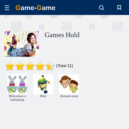
Games Hold
(Total 11)
Helyszínen a
Hely
Keresés szem
különbség