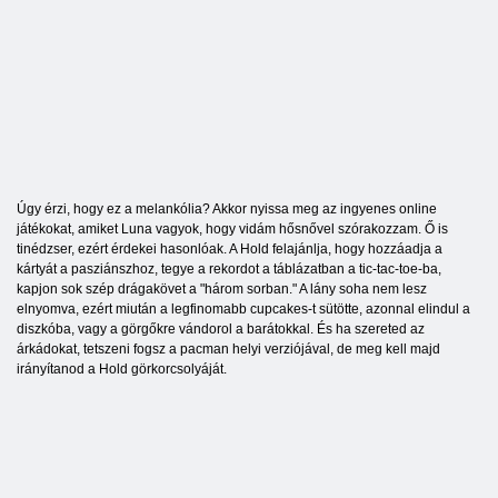
Úgy érzi, hogy ez a melankólia? Akkor nyissa meg az ingyenes online
játékokat, amiket Luna vagyok, hogy vidám hősnővel szórakozzam. Ő is
tinédzser, ezért érdekei hasonlóak. A Hold felajánlja, hogy hozzáadja a
kártyát a pasziánszhoz, tegye a rekordot a táblázatban a tic-tac-toe-ba,
kapjon sok szép drágakövet a "három sorban." A lány soha nem lesz
elnyomva, ezért miután a legfinomabb cupcakes-t sütötte, azonnal elindul a
diszkóba, vagy a görgőkre vándorol a barátokkal. És ha szereted az
árkádokat, tetszeni fogsz a pacman helyi verziójával, de meg kell majd
irányítanod a Hold görkorcsolyáját.