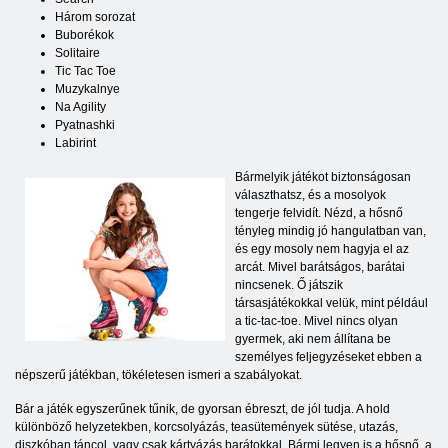
Három sorozat
Buborékok
Solitaire
Tic Tac Toe
Muzykalnye
Na Agility
Pyatnashki
Labirint
Bármelyik játékot biztonságosan
választhatsz, és a mosolyok
tengerje felvidít. Nézd, a hősnő
tényleg mindig jó hangulatban van,
és egy mosoly nem hagyja el az
arcát. Mivel barátságos, barátai
nincsenek. Ő játszik
társasjátékokkal velük, mint például
a tic-tac-toe. Mivel nincs olyan
gyermek, aki nem állítana be
személyes feljegyzéseket ebben a
népszerű játékban, tökéletesen ismeri a szabályokat.
Bár a játék egyszerűnek tűnik, de gyorsan ébreszt, de jól tudja. A hold
különböző helyzetekben, korcsolyázás, teasütemények sütése, utazás,
diszkóban táncol, vagy csak kártyázás barátokkal. Bármi legyen is a hősnő, a