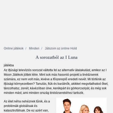
Online játékok
Minden
Játszom az online Hold
A sorozatból az I Luna
játékba
Az ifjúsági televíziós sorozat váltotta fel az alternatív átalakulást, amikor az I
Moon Játékok jöttek létre. Mint sok más hasonló projekt a tinédzserek
számára, ez nem volt más, kivéve a főszereplő eredeti nevét. Mi történik az
ifjúsági környezetben? Tanulás, fiúk és barátnők, akikkel megvitathatod őket,
táncolhatsz, zenét, kávézóban ülve, kerékpárt és görkorcsolyát, és még sok
minden mást, ami minden ország tinédzserekéhez tartozik.
Az élet néha nehéznek tűnik, és a
problémák globálisak és
katasztrofálisak. De ez azért van,