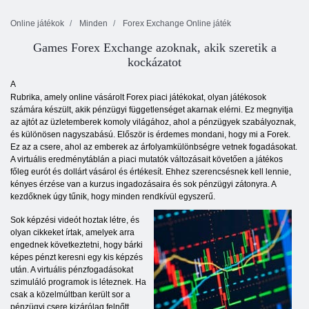
Online játékok
Minden
Forex Exchange Online játék
Games Forex Exchange azoknak, akik szeretik a
kockázatot
A
Rubrika, amely online vásárolt Forex piaci játékokat, olyan játékosok
számára készült, akik pénzügyi függetlenséget akarnak elérni. Ez megnyitja
az ajtót az üzletemberek komoly világához, ahol a pénzügyek szabályoznak,
és különösen nagyszabású. Először is érdemes mondani, hogy mi a Forek.
Ez az a csere, ahol az emberek az árfolyamkülönbségre vetnek fogadásokat.
A virtuális eredménytáblán a piaci mutatók változásait követően a játékos
főleg eurót és dollárt vásárol és értékesít. Ehhez szerencsésnek kell lennie,
kényes érzése van a kurzus ingadozásaira és sok pénzügyi zátonyra. A
kezdőknek úgy tűnik, hogy minden rendkívül egyszerű.
Sok képzési videót hoztak létre, és
olyan cikkeket írtak, amelyek arra
engednek következtetni, hogy bárki
képes pénzt keresni egy kis képzés
után. A virtuális pénzfogadásokat
szimuláló programok is léteznek. Ha
csak a közelmúltban került sor a
pénzügyi csere kizárólag felnőtt