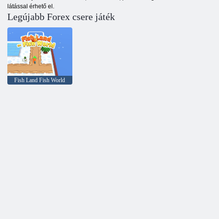
látással érhető el.
Legújabb Forex csere játék
Fish Land Fish World