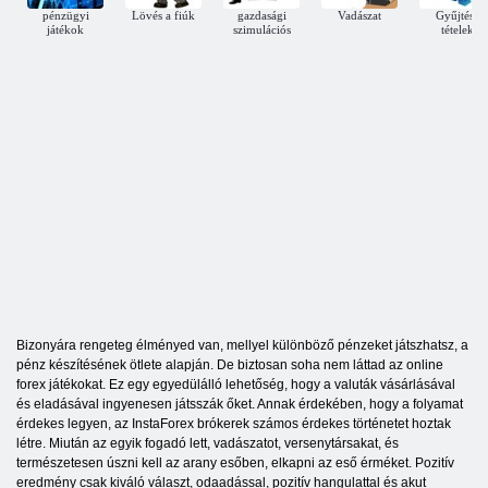
pénzügyi
Lövés a fiúk
gazdasági
Vadászat
Gyűjtése
játékok
szimulációs
tételek
Bizonyára rengeteg élményed van, mellyel különböző pénzeket játszhatsz, a
pénz készítésének ötlete alapján. De biztosan soha nem láttad az online
forex játékokat. Ez egy egyedülálló lehetőség, hogy a valuták vásárlásával
és eladásával ingyenesen játsszák őket. Annak érdekében, hogy a folyamat
érdekes legyen, az InstaForex brókerek számos érdekes történetet hoztak
létre. Miután az egyik fogadó lett, vadászatot, versenytársakat, és
természetesen úszni kell az arany esőben, elkapni az eső érméket. Pozitív
eredmény csak kiváló választ, odaadással, pozitív hangulattal és akut