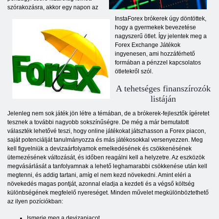
szórakozásra, akkor egy napon az
InstaForex brókerek úgy döntöttek,
hogy a gyermekek bevezetése
nagyszerű ötlet. Így jelentek meg a
Forex Exchange Játékok
ingyenesen, ami hozzáférhető
formában a pénzzel kapcsolatos
ötletekről szól.
A tehetséges finanszírozók
listáján
Jelenleg nem sok játék jön létre a témában, de a brókerek-fejlesztők ígéretet
tesznek a további nagyobb sokszínűségre. De még a már bemutatott
választék lehetővé teszi, hogy online játékokat játszhasson a Forex piacon,
saját potenciálját tanulmányozza és más játékosokkal versenyezzen. Meg
kell figyelniük a devizaárfolyamok emelkedésének és csökkenésének
ütemezésének változását, és időben reagálni kell a helyzetre. Az eszközök
megvásárlását a tanfolyamnak a lehető leghamarabbi csökkenése után kell
megtenni, és addig tartani, amíg el nem kezd növekedni. Amint eléri a
növekedés magas pontját, azonnal eladja a kezdeti és a végső költség
különbségének megfelelő nyereséget. Minden művelet megkülönböztethető
az ilyen pozíciókban:
Ismerje meg a devizapiacot