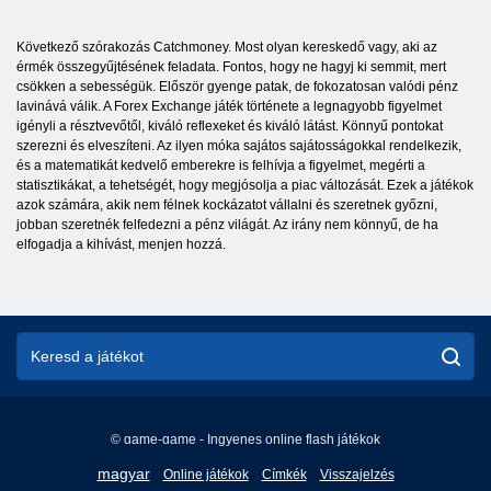
Következő szórakozás Catchmoney. Most olyan kereskedő vagy, aki az
érmék összegyűjtésének feladata. Fontos, hogy ne hagyj ki semmit, mert
csökken a sebességük. Először gyenge patak, de fokozatosan valódi pénz
lavinává válik. A Forex Exchange játék története a legnagyobb figyelmet
igényli a résztvevőtől, kiváló reflexeket és kiváló látást. Könnyű pontokat
szerezni és elveszíteni. Az ilyen móka sajátos sajátosságokkal rendelkezik,
és a matematikát kedvelő emberekre is felhívja a figyelmet, megérti a
statisztikákat, a tehetségét, hogy megjósolja a piac változását. Ezek a játékok
azok számára, akik nem félnek kockázatot vállalni és szeretnek győzni,
jobban szeretnék felfedezni a pénz világát. Az irány nem könnyű, de ha
elfogadja a kihívást, menjen hozzá.
© game-game - Ingyenes online flash játékok
English
magyar
Online játékok
Címkék
Visszajelzés