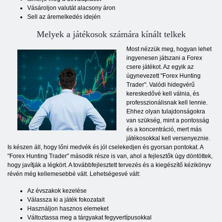
Vásároljon valutát alacsony áron
Sell az áremelkedés idején
Melyek a játékosok számára kínált telkek
Most nézzük meg, hogyan lehet
ingyenesen játszani a Forex
csere játékot. Az egyik az
úgynevezett "Forex Hunting
Trader". Valódi hidegvérű
kereskedővé kell válnia, és
professzionálisnak kell lennie.
Ehhez olyan tulajdonságokra
van szükség, mint a pontosság
és a koncentráció, mert más
játékosokkal kell versenyeznie.
Is készen áll, hogy lőni medvék és jól cselekedjen és gyorsan pontokat. A
"Forex Hunting Trader" második része is van, ahol a fejlesztők úgy döntöttek,
hogy javítják a légkört. A továbbfejlesztett tervezés és a kiegészítő kézikönyv
révén még kellemesebbé vált. Lehetségesvé vált:
Az évszakok kezelése
Válassza ki a játék fokozatait
Használjon hasznos elemeket
Változtassa meg a tárgyakat fegyvertípusokkal