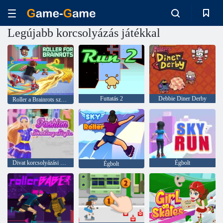
Legújabb korcsolyázás játékkal
Futtatás 2
Debbie Diner Derby
Roller a Brainrots számára
Divat korcsolyázási stílus
Égbolt
Égbolt