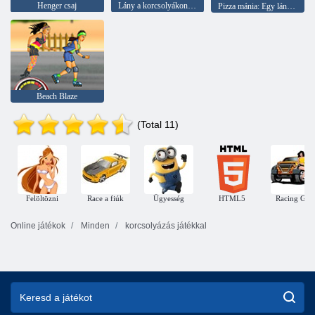
Henger csaj
Lány a korcsolyákon: Flower Power
Pizza mánia: Egy lány görkorcsolya
Beach Blaze
(Total 11)
Felöltözni
Race a fiúk
Ügyesség
HTML5
Racing Girl
Online játékok
Minden
korcsolyázás játékkal