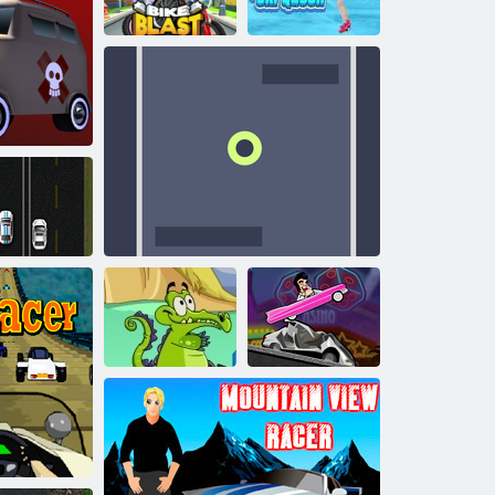
xpressz autó
Kerékpáros
robbantás
Nick jr. Pártversenyzők
Roller síkirálynő
utó
BI Zaklatás
Mocsaras
Motorcsónak
Heavy Las
Race
Alagút verseny
Vegas