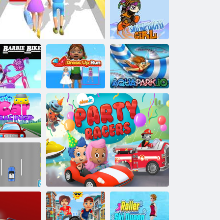
Bikini szörfözés
mentés
Snowboard lány
rbie motoros
Pénz Méz ösvény
Öltöztetős futás
Aquapark IO
Aranyos
tóversenyzés