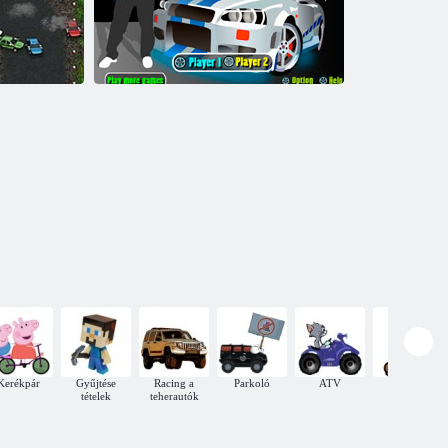
asút
Death Race
A kilátás a versenyt a top
Kerékpár
Gyűjtése
Racing a
Parkoló
ATV
Mario
tételek
teherautók