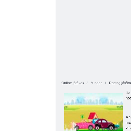
királynőt
ösvény
Online játékok
Minden
Racing játéko
Ha 
hog
A n
mas
vol