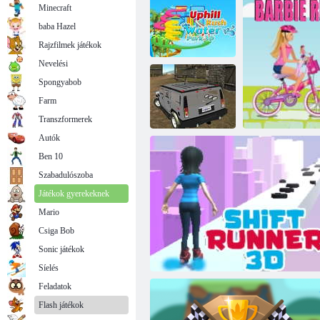
Minecraft
baba Hazel
Rajzfilmek játékok
Nevelési
Spongyabob
Uphill Rush
Farm
Water Park 3D
Apró szállítás
Transzformerek
Autók
Offroad Jeep
Ben 10
vezetési
szimulációs
Szabadulószoba
játékok
Játékok gyerekeknek
Mario
Csiga Bob
Sonic játékok
BARBIE KE
Síelés
Feladatok
Flash játékok