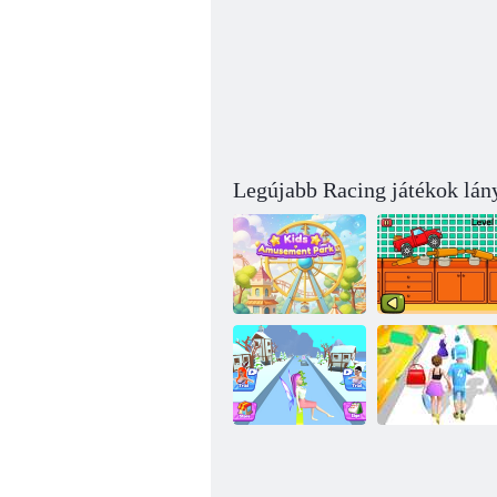
Legújabb Racing játékok lá
Gyerek
Vidámpark
Apró szállítás
Építs egy gazdag
Pénz Méz