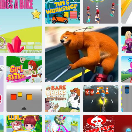
Barbie vázlata
Tim műhelye
Hídverseny esküvői mester
Turbó lány
Ba
Pizza mánia:
Egy lány
RÉKPÁRON lovagol
görkorcsolya
au
Mi csupasz
medvék: