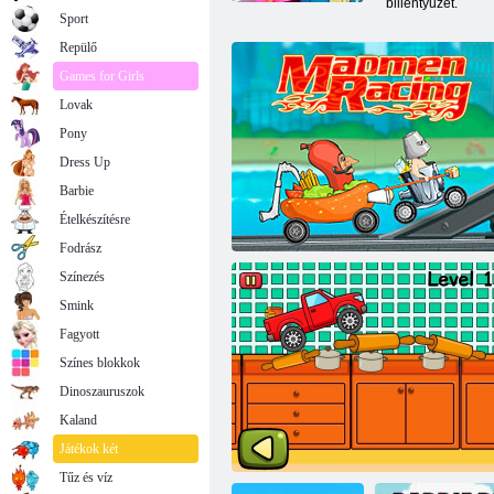
billentyűzet.
Sport
Repülő
Games for Girls
Lovak
Pony
Dress Up
Barbie
Ételkészítésre
Fodrász
Színezés
Smink
Fagyott
Színes blokkok
Dinoszauruszok
Kaland
Őrültek Racing
Játékok két
Tűz és víz