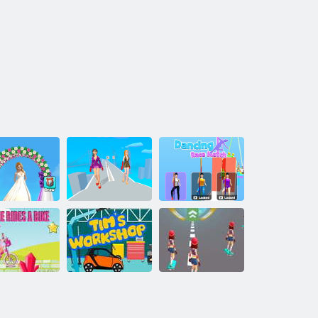
Hídverseny
Táncverseny
küvői mester
Divatcsata
mérkőzés
BARBIE
ERÉKPÁRON