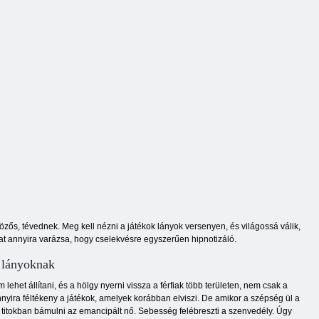
lovagol
Tim műhelye
Turbó lány
özős, tévednek. Meg kell nézni a játékok lányok versenyen, és világossá válik,
at annyira varázsa, hogy cselekvésre egyszerűen hipnotizáló.
 lányoknak
lehet állítani, és a hölgy nyerni vissza a férfiak több területen, nem csak a
nyira féltékeny a játékok, amelyek korábban elviszi. De amikor a szépség ül a
titokban bámulni az emancipált nő. Sebesség felébreszti a szenvedély. Úgy