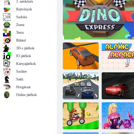
3. mérkőzés
Rejtvények
Sudoku
Zuma
Shift Runner 3D
Tetris
Biliárd
3D-s játékok
IO játékok
Kártyajátékok
Szoliter
Sakk
Horgászat
Extrém Mega
Ramp Race
Dino Express
Alpesi Alpaka
Online játékok
3D-s verseny az
3D-futam
Audi