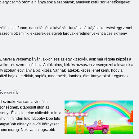
r kap egy csomó öröm a hiánya sok a szabályok, amelyek kerül sor lehetőségeket.
lünk telefonon, nassolás és a kávézás, turkált a táskáját a keresést egy zenei
n összeomlott smink, ékszerek és egyéb tárgyak eredményeként a cselekmény.
y. Mivel a versenypályán, akkor lesz az egyik zsokék, akik már régóta képzés a
eiket, és szerencsét hoz. Autók piros, kék és rózsaszín versenyezni a lovasok a
y szóban egy lány a biciklizés. Vannak játékok, két és lehet kérni, hogy a
lönböző bajok – sziklák, naplók, medencék, dombok, éles kanyarokat. Legyenek
űvezetők
st szórakoztassam a virtuális
özönségnek, kitaposott úton az
senyt. És mi lehetne aktívabb, mint a
lmúlni minden futó. Scooby Doo futó
pongyaBob elhagyta a vízi környezet
n nem morog. Neki van a legszebb