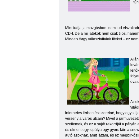
tűn
,
Mint tudja, a mozgásban, nem tud elszakadni
CD-t. De a mi játékok nem csak tilos, hane
Minden tárgy választottalak titeket – ez nem
A lán
lovár
lejtő
folya
óvato
A sok
világ
internetes térben és szeretné, hogy egy tel
verseny a város utcáin? Mivel a járművezet
szellemek, és ez a saját rekordját a pályán
és elment egy sípálya egy gyors kört a sno
autó azoknak, amit láttam, és ez megbirkóz