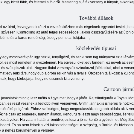
ik, egy kicsit több, és felemel a földről. Mastering a játék verseny a lányok, akko
További állások
 az útról, és vegyenek részt a vezetés közben más cégeknek egyaránt festett, beszé
m szívesen! Controlling az autó teljes sebességgel, akkor összegyűjtésére az úto
 büntetés a káros rendőrség, és egy pontot a fiókjába.
,
közlekedés típusai
y egy motorkerékpár úgy néz ki, lenyűgöző, és senki sem fog hiányozni ez a látván
ól, és most remélem a győzelemért. Ha egyesül őket egy tandem, ez növeli az esély
k és szűk piszok utak. Nagyon fiatal versenyzők szórakozni játékokkal, ahol a versen
mat egy lelki társ, hogy dupla öröm és kihívás a rivális. Útközben találkozik a kü
sak, hogy körbejárja, hogy ne essenek ki a versenyt.
Cartoon járm
 javaslatok mindig lesz méltó a figyelmet, hogy a játék. Rajzfilmfigurák « Toys » Mo
ban, és részt vesznek a legtöbb ilyen versenyen. Griffin, annak is ismerős felnőtt k
jes értékű polgárok. Ehhez szükséges, hogy megmutassák a legjobb oldala aktív ver
ők ne csak az emberek, hanem állatok. Kenguru fejleszti nagy sebességgel, és felü
 akadályokat. Ha valami halálra rémülve, ez lesz a jó serkentő a győzelmet. Még S
wboard. És ha nem félnek a vízi lakos sebességet, a szépség, a Barbie, és biztosa
ik a nehéz körülmények a verseny.