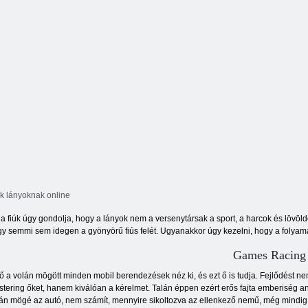
Barbie vázlata
mentés
Water Park 3D
k lányoknak online
a fiúk úgy gondolja, hogy a lányok nem a versenytársak a sport, a harcok és lövöld
y semmi sem idegen a gyönyörű fiús felét. Ugyanakkor úgy kezelni, hogy a folyam
Games Racing
ő a volán mögött minden mobil berendezések néz ki, és ezt ő is tudja. Fejlődést nem 
tering őket, hanem kiválóan a kérelmet. Talán éppen ezért erős fajta emberiség an
án mögé az autó, nem számít, mennyire sikoltozva az ellenkező nemű, még mindig 