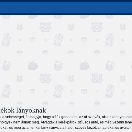
tékok lányoknak
ik a sebességet, és hagyja, hogy a fiúk gondolom, az út az övék, akkor könnyen elos
 hölgyek nem állnak meg. Átvágták a kerékpárok, stílusos autó, és még vezetni teher
okat, és még az amerikai lány irányítja a hajót, szövés között a naplókat és gyűjtő