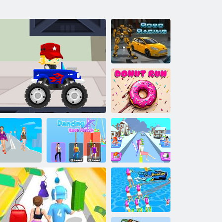
Robo verseny
Fánkfutás
Táncverseny
Építs egy gazdag
Divatcsata
Truck utazás
mérkőzés
királynőt