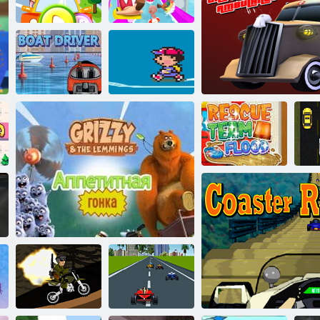
Kubefield
robogók
Lemmings üldözése
Skater lány
E
Csúszós
vízlemezek
Vose! Autóm
Aquapark. IO
Ness
Csónakvezető
Korcsolyázás
Mentőcsoport
árvíz
Nagy lopás mentőa
F