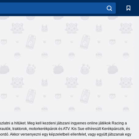
zlatni a hitüket. Meg kell kezdeni játszani ingyenes online játékok Racing a
autók, traktorok, motorkerékpárok és ATV. Kis Sue elhíresült Kerékpározik, és
 hordó. Akkor versenyezni egy képzeletbeli ellenfelet, vagy együtt játszanak egy