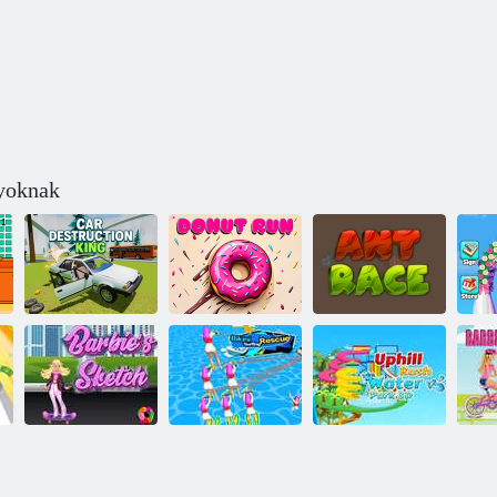
nyoknak
Autópusztító
király
Fánkfutás
Hangya verseny
es
Bikini szörfözés
Uphill Rush
K