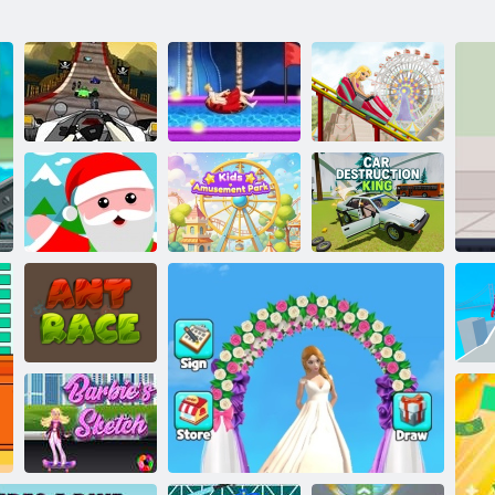
Alapcsontos
Uphill Rush 7
Izgalmas
versenyző 2
vízipark
rohanás 5
Gyerek
Autópusztító
Mikulás
Vidámpark
király
Hangya verseny