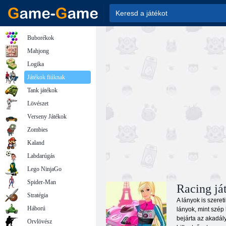
Buborékok
Mahjong
Logika
Játékok fiúknak
Tank játékok
Lövészet
Verseny Játékok
Zombies
Kaland
Labdarúgás
Lego NinjaGo
Spider-Man
Racing já
Stratégia
A lányok is szeret
Háború
lányok, mint szép
bejárta az akadály
Orvlövész