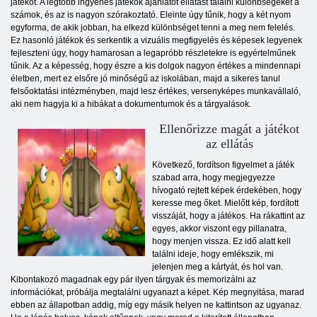
játékot. A legtöbb ingyenes játékok ajánlatot ellátást találni különbségeket a
számok, és az is nagyon szórakoztató. Eleinte úgy tűnik, hogy a két nyom
egyforma, de akik jobban, ha elkezd különbséget tenni a meg nem felelés.
Ez hasonló játékok és serkentik a vizuális megfigyelés és képesek legyenek
fejleszteni úgy, hogy hamarosan a legapróbb részletekre is egyértelműnek
tűnik. Az a képesség, hogy észre a kis dolgok nagyon értékes a mindennapi
életben, mert ez elsőre jó minőségű az iskolában, majd a sikeres tanul
felsőoktatási intézményben, majd lesz értékes, versenyképes munkavállaló,
aki nem hagyja ki a hibákat a dokumentumok és a tárgyalások.
Ellenőrizze magát a játékot
az ellátás
Következő, fordítson figyelmet a játék
szabad arra, hogy megjegyezze
hívogató rejtett képek érdekében, hogy
keresse meg őket. Mielőtt kép, fordított
visszáját, hogy a játékos. Ha rákattint az
egyes, akkor viszont egy pillanatra,
hogy menjen vissza. Ez idő alatt kell
találni ideje, hogy emlékszik, mi
jelenjen meg a kártyát, és hol van.
Kibontakozó magadnak egy pár ilyen tárgyak és memorizálni az
információkat, próbálja megtalálni ugyanazt a képet. Kép megnyitása, marad
ebben az állapotban addig, míg egy másik helyen ne kattintson az ugyanaz.