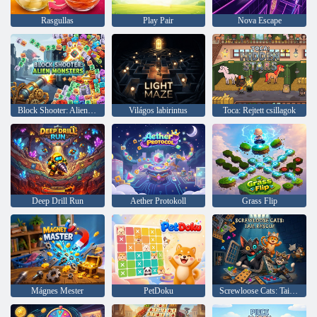
Rasgullas
Play Pair
Nova Escape
Block Shooter: Alien Monsters
Világos labirintus
Toca: Rejtett csillagok
Deep Drill Run
Aether Protokoll
Grass Flip
Mágnes Mester
PetDoku
Screwloose Cats: Tail Rescue