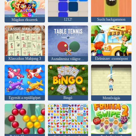
1212!
Sushi backgammon
Mágikus ékszerek
Klasszikus Mahjong 3
Élelmiszer -csomópont
Asztalitenisz világverseny
Egyesíti a repülőgépet
Bingó
Mentővágás