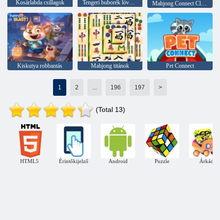
Kosárlabda csillagok
Tengeri buborék lövöldözős
Mahjong Connect Classic
Kiskutya robbantás
Mahjong titánok
Pet Connect
1
2
...
196
197
>
(Total 13)
HTML5
Érintőkijelző
Android
Puzzle
Árkád