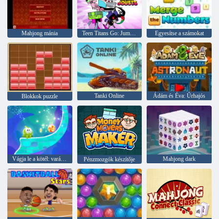
Mahjong mánia
Teen Titans Go: Jump Jousts
Egyesítse a számokat
Tanki Online
Ádám és Éva: Űrhajós
Blokkok puzzle
Vágja le a kötél: varázslat
Mahjong dark
Pénzmozgók készítője