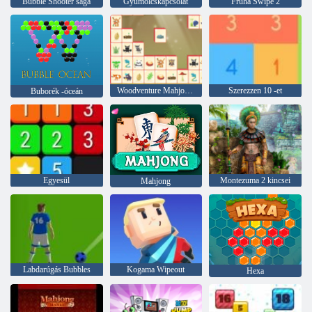
Bubble Shooter saga
Gyümölcskapcsolat
Fruha Swipe 2
Woodventure Mahjong Connect
Szerezzen 10 -et
Buborék -óceán
Egyesül
Montezuma 2 kincsei
Mahjong
Labdarúgás Bubbles
Kogama Wipeout
Hexa