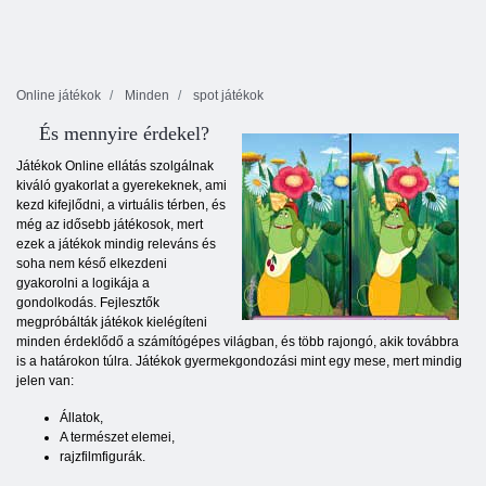
Online játékok
Minden
spot játékok
És mennyire érdekel?
Játékok Online ellátás szolgálnak
kiváló gyakorlat a gyerekeknek, ami
kezd kifejlődni, a virtuális térben, és
még az idősebb játékosok, mert
ezek a játékok mindig releváns és
soha nem késő elkezdeni
gyakorolni a logikája a
gondolkodás. Fejlesztők
megpróbálták játékok kielégíteni
minden érdeklődő a számítógépes világban, és több rajongó, akik továbbra
is a határokon túlra. Játékok gyermekgondozási mint egy mese, mert mindig
jelen van:
Állatok,
A természet elemei,
rajzfilmfigurák.