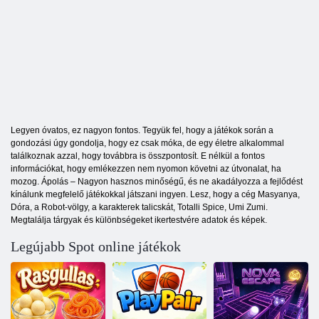
Legyen óvatos, ez nagyon fontos. Tegyük fel, hogy a játékok során a
gondozási úgy gondolja, hogy ez csak móka, de egy életre alkalommal
találkoznak azzal, hogy továbbra is összpontosít. E nélkül a fontos
információkat, hogy emlékezzen nem nyomon követni az útvonalat, ha
mozog. Ápolás – Nagyon hasznos minőségű, és ne akadályozza a fejlődést
kínálunk megfelelő játékokkal játszani ingyen. Lesz, hogy a cég Masyanya,
Dóra, a Robot-völgy, a karakterek talicskát, Totalli Spice, Umi Zumi.
Megtalálja tárgyak és különbségeket ikertestvére adatok és képek.
Legújabb Spot online játékok