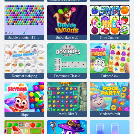
Bubble Shooter HTML5
Buborékos erdő
Onet Connect
Konyhai mahjong
Dominoes Classic
Cukorhősök
Jewels Blitz 3
Medencés buli
Törpe