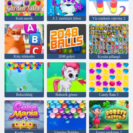
Kerti mesék
A 3. mérkőzés hősei
Víz rendezés rejtvény 2
Kitty tülekedés
2048 golyó
Kyodai pillangó
Buborékbáj
Buborék gémes
Candy Rain 5
Végtelen Bubbles
Forest mérkőzés 2
Kocka mánia