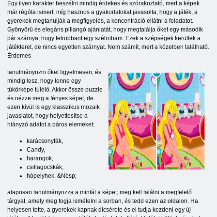
Egy ilyen karakter beszélni mindig érdekes és szórakoztató, mert a képek
már régóta ismert, míg hasznos a gyakorlatokat javasolta, hogy a játék, a
gyerekek megtanulják a megfigyelés, a koncentráció ellátni a feladatot.
Gyönyörű és elegáns pillangó ajánlatát, hogy megtalálja őket egy második
pár szárnya, hogy felrobbant egy szélroham. Ezek a szépségek kerültek a
játékteret, de nincs egyetlen szárnyat. Nem számít, mert a közelben található.
Érdemes
tanulmányozni őket figyelmesen, és
mindig lesz, hogy lenne egy
tükörképe túlélő. Akkor össze puzzle
és nézze meg a fényes képet, de
ezen kívül is egy klasszikus mozaik
javaslatot, hogy helyettesítse a
hiányzó adatot a páros elemeket:
karácsonyfák,
Candy,
harangok,
csillagocskák,
hópelyhek. &Nbsp;
alaposan tanulmányozza a mintát a képet, meg kell találni a megfelelő
tárgyat, amely meg fogja ismételni a sorban, és tedd ezen az oldalon. Ha
helyesen tette, a gyerekek kapnak dicsérete és el tudja kezdeni egy új