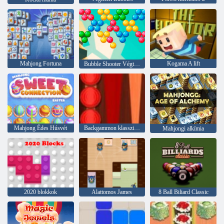
Mahjong Fortuna
Kogama A lift
Bubble Shooter Végtelen
Mahjong Édes Húsvét
Backgammon klasszikus
Mahjongi alkímia
2020 blokkok
Alattomos James
8 Ball Biliard Classic