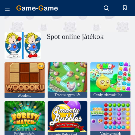
Spot online játékok
Trópusi egyesülés
Candy talányok: Ingyenes mérkőzés 3
Woodoku
Erdőmérkőzés
Varázsvonalak
Smarty Buborékok Xmas Edition