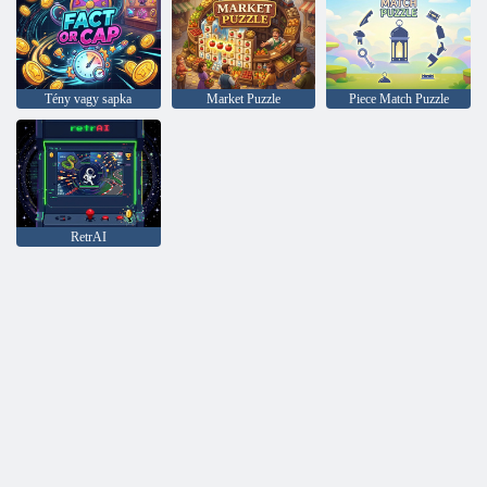
Tény vagy sapka
Market Puzzle
Piece Match Puzzle
RetrAI