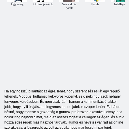
Ügyesség
Online játékok
Szarvak és
Puzzle
Intelligens
paták
Ha egy hosszú pillantást az égre, lehet, hogy szerencsés és lát egy repülő
tehenek. Mögötte, hullámzó kék-vörös köpenyt, és ő nekiindulások néhány
lényeges kérdésében. És nem csak látni, hanem a kommunikáció, akkor
jobb, hogy nyílt és játszani ingyenes online játékok szuper tehén. Ez bátor
hősnő, hogy mentse a gazdaság a gonosz professzor lakosaival, otvoyuet a
boksz ring bajnoki címet, majd az összes fogást a csillagok az égen, és a föld
hozza édességek más hasznos tárgyak. Humor és nevetés vár rád az online
szórakozás, a főszereplő az volt az egyik, hogy már locsolni pár tejet.