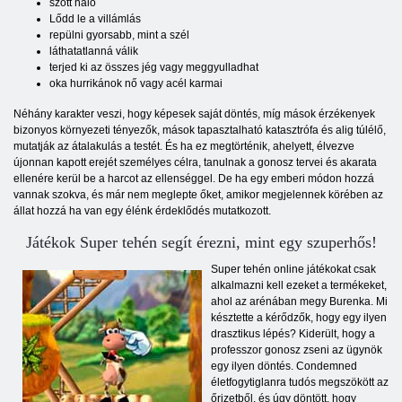
szőtt háló
Lődd le a villámlás
repülni gyorsabb, mint a szél
láthatatlanná válik
terjed ki az összes jég vagy meggyulladhat
oka hurrikánok nő vagy acél karmai
Néhány karakter veszi, hogy képesek saját döntés, míg mások érzékenyek
bizonyos környezeti tényezők, mások tapasztalható katasztrófa és alig túlélő,
mutatják az átalakulás a testét. És ha ez megtörténik, ahelyett, élvezve
újonnan kapott erejét személyes célra, tanulnak a gonosz tervei és akarata
ellenére kerül be a harcot az ellenséggel. De ha egy emberi módon hozzá
vannak szokva, és már nem meglepte őket, amikor megjelennek körében az
állat hozzá ha van egy élénk érdeklődés mutatkozott.
Játékok Super tehén segít érezni, mint egy szuperhős!
Super tehén online játékokat csak
alkalmazni kell ezeket a termékeket,
ahol az arénában megy Burenka. Mi
késztette a kérődzők, hogy egy ilyen
drasztikus lépés? Kiderült, hogy a
professzor gonosz zseni az ügynök
egy ilyen döntés. Condemned
életfogytiglanra tudós megszökött az
őrizetből, és úgy döntött, hogy