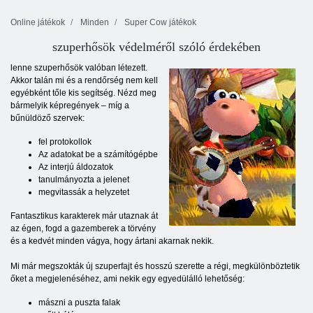
Online játékok
Minden
Super Cow játékok
szuperhősök védelméről szóló érdekében
lenne szuperhősök valóban létezett.
Akkor talán mi és a rendőrség nem kell
egyébként tőle kis segítség. Nézd meg
bármelyik képregények – míg a
bűnüldöző szervek:
fel protokollok
Az adatokat be a számítógépbe
Az interjú áldozatok
tanulmányozta a jelenet
megvitassák a helyzetet
Fantasztikus karakterek már utaznak át
az égen, fogd a gazemberek a törvény
és a kedvét minden vágya, hogy ártani akarnak nekik.
Mi már megszokták új szuperfajt és hosszú szerette a régi, megkülönböztetik
őket a megjelenéséhez, ami nekik egy egyedülálló lehetőség:
mászni a puszta falak