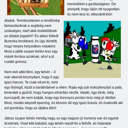
menedéket a gazdaságban. De
ahelyett, hogy üljön ott nyugodtan,
és nem
tesz ki, elkezdett klón
állatok. Természetesen a rendőrség
támaszkodnak a segítség nem
szükséges, mert akik érdeklődnek
az állatok jogaiért? És akkor fülledt
Burenka lerobbant, és úgy döntött,
hogy helyes helyzetben másként.
Most a játék szuper tehén lesz egy
másik forrása azoknak, ahol a jó
csaták gonosz.
Nem kell attól félni, egy tehén – ő
már sikerült bizonyítani, hogy ő egy
igazi harcos. Te csak nézel ki, mint
egy őrjöngő, küzd a barátnőjével a réten. Rajta egy pár bokszkesztyű a pata,
kimentek a gyűrűt, hogy hangos elhárítás nézők. Valaki, úgy tűnik, még
kuncogott, de nem tudják, hogy egy bizonyos ponton lesz még jó ököllel.
Most, miután képzett sparring, és készen áll egy igazi bravúr, és óvakodik aki
azt gondolja, hogy az útjába állni!
Játssz szuper tehén mindig nagy, ez egy nagyon jó humora van és egyedi
érzelmek. Visel kék kabátot, egy tehén repült fel a felhők, és őrjáratok