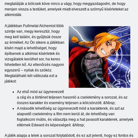
megtalálják a bölcsek köve nincs a vágy, hogy meggazdagodni, de hogy
menjen vissza a testüket, amelyek miatt elveszett a szörnyű kísérleteket az
alkimisták.
A játékban Fullmetal Alchemist több
szintje van, megy keresztül, hogy
meg kell találni, és gyűjtsük össze
az érméket. Az Ön sikere a játékban
kíséri majd a lehetőséget, hogy
építsenek a alkímiai kísérletek és
vizsgálatok kerülhet sor, ha keres
hihetetlen kő. Az ellenőrzés nagyon
egyszerű – nyilak és szóköz.
Megtalálható két változata ezt a
játékot:
Az első mód az úgynevezett
a cég és a történet teljesen hasonló a cselekmény a sorozat, és az
összes karakter és esemény teljesen a kölcsönzött. &Nbsp;
A második lehetőség az úgynevezett mód a karakterek, és azt az
alapvető cselekmény a film nem kerül át, de lehetőség van
foglalkozni rivális, és választja meg a hat javasolt karakterek, amelyek
eltérnek Edward és képességeit. &Nbsp;
A játék alapja a telek a sorozat folytatódott, és ez azt jelenti, hogy ez fontos és