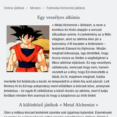
Online játékok
Minden
Fullmetal Alchemist játékok
Egy veszélyes alkímia
« Metal Alchemist » &Ndash; a neve a
komikus és lövés alapján a sorozat
stílusában anime. A cselekmény az a fiktív
világban, ahol az alkímia élen jár a
tudomány. A fő karakter a történelem –
testvérek Edward és Alphonse. Miután
meghalt édesanyja, úgy döntöttek, hogy
hozza vissza az életbe a segítségével a
titkos alkímiai eljárások. Ez egy veszélyes
vállalkozás, nemcsak hogy nem, hanem
vezetett az a tény, hogy Ed elvesztette a
lábát, és Al, majdnem meghalt, halála
mentette Ed feláldozta a kezét, és telepedett le a lélek Ala acél páncél. Lett
fémhez Al és Ed kap avtoprotezy ment előállítani a bölcsek köve, amelynek
birtoklása – Az egyik fő célkitűzése a külső részén az alkímia, mert ő tudja
fordítani minden fém arannyá és hogy a tulajdonos az örök életet.
A különböző játékok « Metal Alchemist »
Úton a mitikus kincset testvérek szembe sok izgalmas kalandok. Események