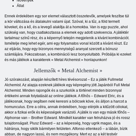
Növények
Állat
Ennek érdekében egy sor elemet választott összetevők, amelyek feszítse túl
a kör változása és átalakulni valami újat. Szóval, ki a tűz, a föld termelt
köveket, és a kő, és a levegő alakítja át a homokba. Van is egy puzzle, ahol
szükség van, hogy csatlakoztassa a elemek egy adott szekvencia. A játéktér
tartalmaz színű rész, és a képernyő tetején megjelenik a kívánt kombinációt.
Ismételje meg lehet egér, ami egy folyamatos vonal között a kívánt részt. Ez
az eljárás, hogy egy bizonyos mennyiségű aranyat szerzett a bónusz
számlájára. Fokozatosan, a kombináció lesz bonyolultabb. Próbálja ki ezeket
és más játékok a karakterek « Metal Alchemist » honlapunkon!
Jellemzők « Metal Alchemist »
Jó szórakozást, alapján készített híres tévésorozat – Ez a játék Fullmetal
Alchemist. Az alapja ezeknek játékok egy képregény jött Japánból Full Metal
Alchemist. Minden rajongók és a szurkolók a történet minden bizonnyal
értékelni annak folytatását az online játékok. A főhős – Edward Elric, és a
játékosnak, hogy segítsen neki keresni a bölcsek köve, és álljon a harcot a
homunculus. Erre a célra, annak érdekében, hogy elérjék a kitűzött célokat,
akkor a fizikai erők és képességek varázsló. A játék is van egy másik főhős –
Alphonse van – Brother Edward. Mindkét karakter van felruházva jó és rossz
tulajdonságait. Plusz Edward – az a képesség, hogy ugrik magas, és a
hátránya, hogy siklik bármilyen felületen. Alfonso ellenkező – a lábán, bízik
abban, de nagyon lassú, és nem mozgékony. Mert ez az a két testvér