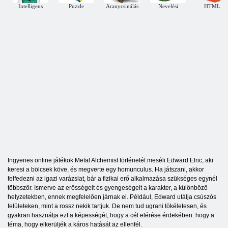
Intelligens
Puzzle
Aranycsinálás
Nevelési
HTML5
Ingyenes online játékok Metal Alchemist történetét meséli Edward Elric, aki
keresi a bölcsek köve, és megverte egy homunculus. Ha játszani, akkor
felfedezni az igazi varázslat, bár a fizikai erő alkalmazása szükséges egynél
többször. Ismerve az erősségeit és gyengeségeit a karakter, a különböző
helyzetekben, ennek megfelelően járnak el. Például, Edward utálja csúszós
felületeken, mint a rossz nekik tartjuk. De nem tud ugrani tökéletesen, és
gyakran használja ezt a képességét, hogy a cél elérése érdekében: hogy a
téma, hogy elkerüljék a káros hatását az ellenfél.