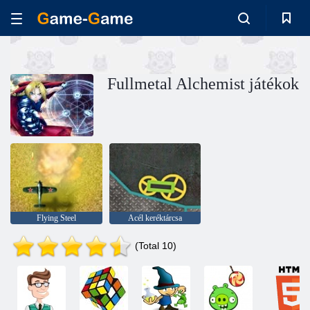
Fullmetal Alchemist játékok
Flying Steel
Acél keréktárcsa
(Total 10)