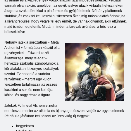
az anime és a képregények voltak alapján számítógépes játékok. Például
vannak olyan akció, amelyben az egyik testvér utazik virtuális helyszíneken,
átugrotta szakadékokkal a platformok és gyűjtő leletek. Néhány platformok
stabilak, és csak fel kell leszállni sikeresen őket, míg mások aktiválódnak, ha
a kívánt repülési hogy vegye fel egy érmét, de vannak olyanok, akik eltűnnek,
majd ismét megjelenik. Miután minden a tárgyak gyűjtése, a hős lesz a
bölcsek köve.
Néhány játék a sorozatban « Metal
Alchemist » formájában készül el a
rejtvényeket – Edward kezét
államvizsga, mely feladat –
helyezze szakrális szimbólumok a
kör átalakítani bizonyos szabályok
szerint. Ez hasonló a sudoku
rejtvények – mert itt egy külön
fejezetben tartalmazza az összes
karaktert a sor, és nem kell újra
körbe, és nagy része a figura.
Játékok Fullmetal Alchemist néha
nem lesz a mester az alkímia és új anyagot összekeverjük az egyes elemek.
Például a játékban kell tölteni az üres világ új tárgyak:
hegyekben