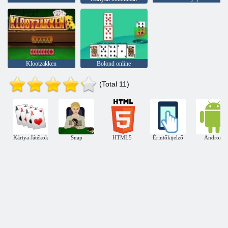
Klootzakken
Bolond online
(Total 11)
Kártya Játékok
Snap
HTML5
Érintőkijelző
Android