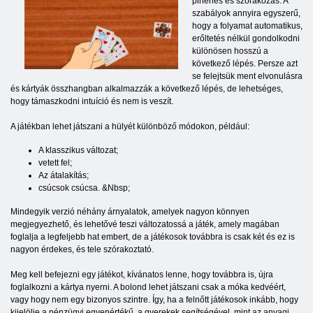
pihenés és szórakozás. A
szabályok annyira egyszerű,
hogy a folyamat automatikus,
erőltetés nélkül gondolkodni
különösen hosszú a
következő lépés. Persze azt
se felejtsük ment elvonulásra
és kártyák összhangban alkalmazzák a következő lépés, de lehetséges,
hogy támaszkodni intuíció és nem is veszít.
A játékban lehet játszani a hülyét különböző módokon, például:
A klasszikus változat;
vetett fel;
Az átalakítás;
csúcsok csúcsa. &Nbsp;
Mindegyik verzió néhány árnyalatok, amelyek nagyon könnyen
megjegyezhető, és lehetővé teszi változatossá a játék, amely magában
foglalja a legfeljebb hat embert, de a játékosok továbbra is csak két és ez is
nagyon érdekes, és tele szórakoztató.
Meg kell befejezni egy játékot, kívánatos lenne, hogy továbbra is, újra
foglalkozni a kártya nyerni. A bolond lehet játszani csak a móka kedvéért,
vagy hogy nem egy bizonyos szintre. Így, ha a felnőtt játékosok inkább, hogy
kijelölje a pénzügyi egyenértékű, a gyerekek segítségével, mint az anyagi