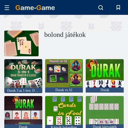
bolond játékok
Durak vs AI
Durak
Durak 3 az 1-ben: Draw Transfer & Classic
Durak
Durak kártyajáték
Kártyák bolondban