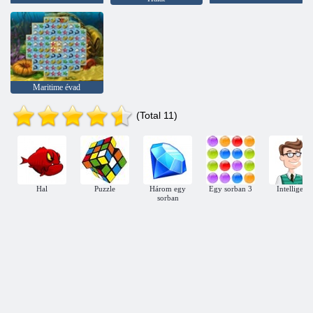
Maritime évad
(Total 11)
Hal
Puzzle
Három egy
Egy sorban 3
Intelligens
sorban