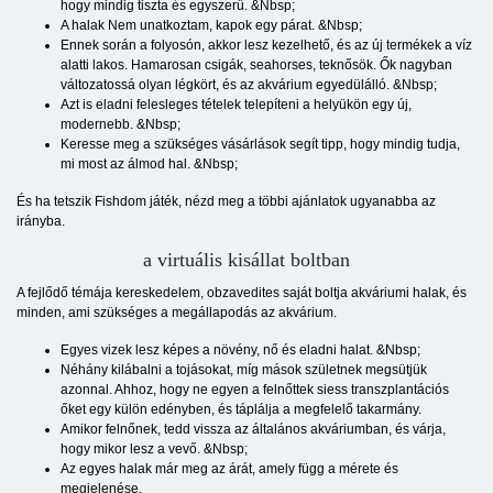
hogy mindig tiszta és egyszerű. &Nbsp;
A halak Nem unatkoztam, kapok egy párat. &Nbsp;
Ennek során a folyosón, akkor lesz kezelhető, és az új termékek a víz
alatti lakos. Hamarosan csigák, seahorses, teknősök. Ők nagyban
változatossá olyan légkört, és az akvárium egyedülálló. &Nbsp;
Azt is eladni felesleges tételek telepíteni a helyükön egy új,
modernebb. &Nbsp;
Keresse meg a szükséges vásárlások segít tipp, hogy mindig tudja,
mi most az álmod hal. &Nbsp;
És ha tetszik Fishdom játék, nézd meg a többi ajánlatok ugyanabba az
irányba.
a virtuális kisállat boltban
A fejlődő témája kereskedelem, obzavedites saját boltja akváriumi halak, és
minden, ami szükséges a megállapodás az akvárium.
Egyes vizek lesz képes a növény, nő és eladni halat. &Nbsp;
Néhány kilábalni a tojásokat, míg mások születnek megsütjük
azonnal. Ahhoz, hogy ne egyen a felnőttek siess transzplantációs
őket egy külön edényben, és táplálja a megfelelő takarmány.
Amikor felnőnek, tedd vissza az általános akváriumban, és várja,
hogy mikor lesz a vevő. &Nbsp;
Az egyes halak már meg az árát, amely függ a mérete és
megjelenése.