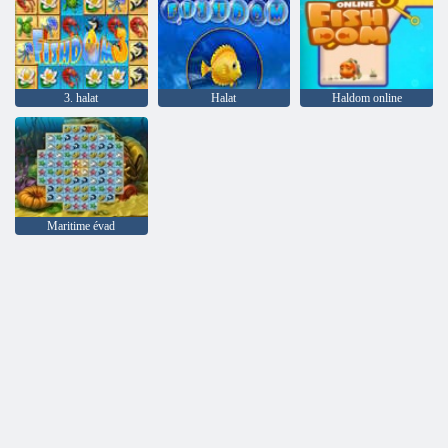
3. halat
Halat
Haldom online
Maritime évad