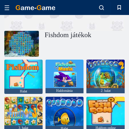
Fishdom játékok
Haldománia
2. halat
Halat
3. halat
Haldom online
Halat