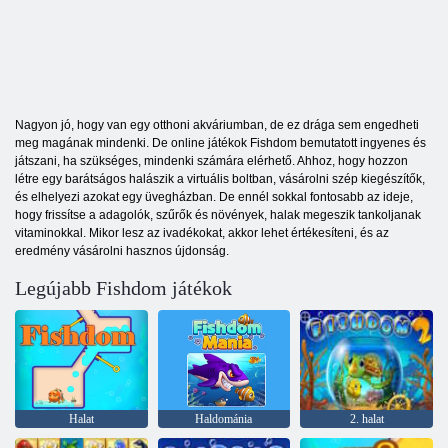
Nagyon jó, hogy van egy otthoni akváriumban, de ez drága sem engedheti
meg magának mindenki. De online játékok Fishdom bemutatott ingyenes és
játszani, ha szükséges, mindenki számára elérhető. Ahhoz, hogy hozzon
létre egy barátságos halászik a virtuális boltban, vásárolni szép kiegészítők,
és elhelyezi azokat egy üvegházban. De ennél sokkal fontosabb az ideje,
hogy frissítse a adagolók, szűrők és növények, halak megeszik tankoljanak
vitaminokkal. Mikor lesz az ivadékokat, akkor lehet értékesíteni, és az
eredmény vásárolni hasznos újdonság.
Legújabb Fishdom játékok
Halat
Haldománia
2. halat