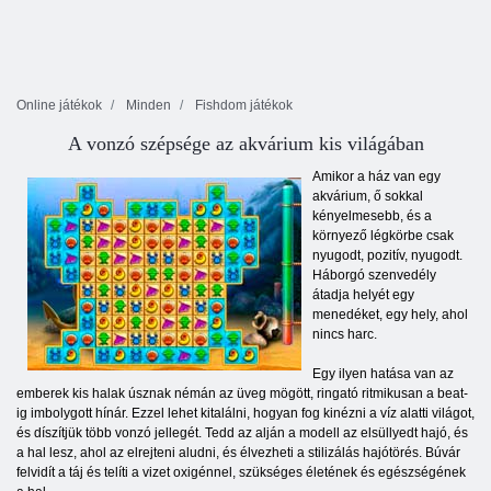
Online játékok
Minden
Fishdom játékok
A vonzó szépsége az akvárium kis világában
Amikor a ház van egy
akvárium, ő sokkal
kényelmesebb, és a
környező légkörbe csak
nyugodt, pozitív, nyugodt.
Háborgó szenvedély
átadja helyét egy
menedéket, egy hely, ahol
nincs harc.
Egy ilyen hatása van az
emberek kis halak úsznak némán az üveg mögött, ringató ritmikusan a beat-
ig imbolygott hínár. Ezzel lehet kitalálni, hogyan fog kinézni a víz alatti világot,
és díszítjük több vonzó jellegét. Tedd az alján a modell az elsüllyedt hajó, és
a hal lesz, ahol az elrejteni aludni, és élvezheti a stilizálás hajótörés. Búvár
felvidít a táj és telíti a vizet oxigénnel, szükséges életének és egészségének