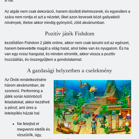
a hal.
Az algák nem csak dekoráció, hanem dúsított élelmiszerek, és egyesíteni a
szára nem rontja el azt a nézetet, őket azon kevesek közé gallyakból
növények, illetve akkor mindig gyönyörű, zöld akváriumban.
Pozitív játék Fishdom
kezdődően Fishdom 2 játék online, akkor nem csak tanulni ezt az egészet,
hanem belevetette magát a világ halat, ahol béke van és nyugalom. És ha
van egy rossz hangulat, és minden elromlik, akkor vissza a pozitív
hozzáállás, és összegyűjteni a gondolataimat.
A gazdasági helyzetben a cselekmény
Az Önök rendelkezésére
három akváriumban, de
szomorú. Performing a
játék során különböző
feladatokat, akkor kezdheti
a pénzt, ami üres a
letelepítés házak hal.
Ne felejtsd el
megvenni etetők és
vízszűrők, úgy,