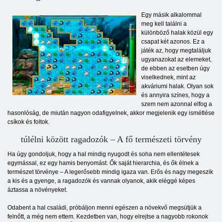
Egy másik alkalommal
meg kell találni a
különböző halak közül egy
csapat két azonos. Ez a
játék az, hogy megtaláljuk
ugyanazokat az elemeket,
de ebben az esetben úgy
viselkednek, mint az
akváriumi halak. Olyan sok
és annyira színes, hogy a
szem nem azonnal elfog a
hasonlóság, de miután nagyon odafigyelnek, akkor megjelenik egy ismétlése
csíkok és foltok.
túlélni között ragadozók – A fő természeti törvény
Ha úgy gondoljuk, hogy a hal mindig nyugodt és soha nem ellentétesek
egymással, ez egy hamis benyomást. Ők saját hierarchia, és ők élnek a
természet törvénye – A legerősebb mindig igaza van. Erős és nagy megeszik
a kis és a gyenge, a ragadozók és vannak olyanok, akik eléggé képes
áztassa a növényeket.
Odabent a hal családi, próbáljon menni egészen a növekvő megsütjük a
felnőtt, a még nem ettem. Kezdetben van, hogy elrejtse a nagyobb rokonok