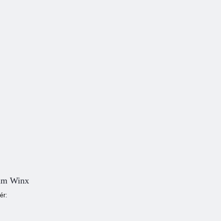
Winx Club:
hatszögletű
Winx Club
puzzle
színezés
Winx Flight
ám Winx
ér: