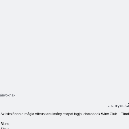
Winx Bunny
Style: Round
puzzle
Esküvő Winx
Winx Pixie
 lányoknak
aranyosk
Az iskolában a mágia Alfeus tanulmány csapat tagjai charodeek Winx Club – Tünd
Blum,