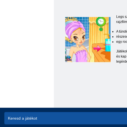
Legs sz
rajzfil
A tünd
részes
egy ro
Játéko
és kap 
legérd