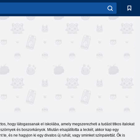
tos, hogy látogassanak el iskolába, amely megszerezheti a tudást titkos italokat
zörnyek és boszorkányok. Miután elsajátította a leckét, akkor kap egy
te, és ne hagyjon ki egy divatos új ruhát, vagy sminket színpalettát. Ők is