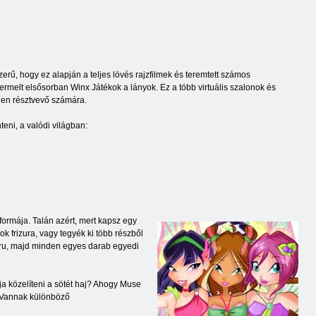
ű, hogy ez alapján a teljes lövés rajzfilmek és teremtett számos
ermelt elsősorban Winx Játékok a lányok. Ez a több virtuális szalonok és
nden résztvevő számára.
eni, a valódi világban:
ormája. Talán azért, mert kapsz egy
ok frizura, vagy tegyék ki több részből
ufru, majd minden egyes darab egyedi
gja közelíteni a sötét haj? Ahogy Muse
s. Vannak különböző