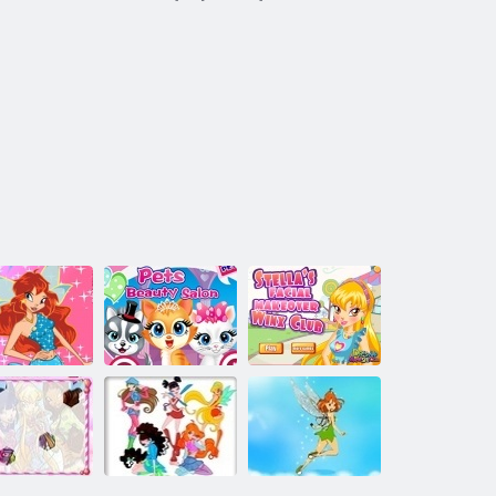
inx Bloom
Szépségszalon
Stella Facial
Mágikus
háziállatok
Makeover Winx
Felszerelés
számára
Club