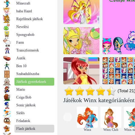
Minecraft
baba Hazel
Rajzfilmek játékok
Nevelési
Spongyabob
Farm
Esküvő Winx
Winx Puzzle
Transzformerek
Autók
Ben 10
Winx rejtvények
Szabadulószoba
2
Játékok gyerekeknek
Mario
(Total 21
Csiga Bob
Játékok Winx kategóriánként
Chibi Winx
Sonic játékok
Stella
Winx puzzle
W
Síelés
Feladatok
Flash játékok
Winx
Winx Club
Winx t