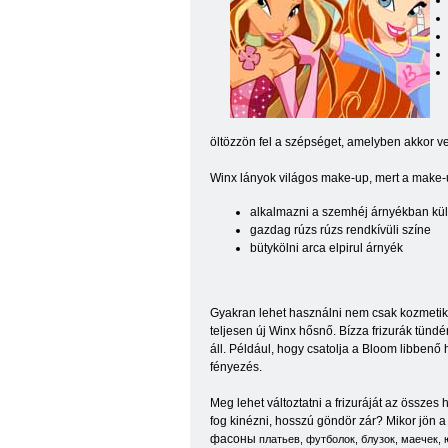
öltözzön fel a szépséget, amelyben akkor v
Winx lányok világos make-up, mert a make-up 
alkalmazni a szemhéj árnyékban k
gazdag rúzs rúzs rendkívüli színe
bütykölni arca elpirul árnyék
Gyakran lehet használni nem csak kozmetika
teljesen új Winx hősnő. Bízza frizurák tündér
áll. Például, hogy csatolja a Bloom libbenő
fényezés.
Meg lehet változtatni a frizuráját az összes
fog kinézni, hosszú göndör zár? Mikor jön a
фасоны
платьев,
футболок
,
блузок,
маечек,