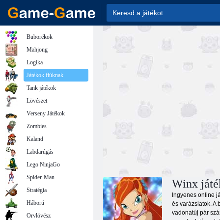
Buborékok
Mahjong
Logika
Játékok fiúknak
Tank játékok
Lövészet
Verseny Játékok
Zombies
Kaland
Labdarúgás
Lego NinjaGo
Spider-Man
Winx játé
Stratégia
Ingyenes online já
Háború
és varázslatok. A
vadonatúj pár szár
Orvlövész