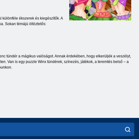
l különféle ékszerek és kiegészítők. A
ka. Sokan témájú öltöztetős:
enc tündér a mágikus valóságot. Annak érdekében, hogy elkerüljék a veszélyt,
nten. Van is egy puzzle Winx tündérek, színezés, játékok, a teremtés belső – a
punkon.