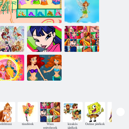
Winx Bunny
Style: Round
puzzle
Winx Flight
inx. Rejtett
Magic Music
szám
Winx club lányok
Winx
Winx Mix
nx szerelem
Disney és Winx
elöltözni
tündérek
Winx
kirakós
Online játékok
Frizurák
rejtvények
játékok