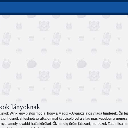
kok lányoknak
tékok Winx, egy biztos módja, hogy a Magix – A varázslatos világa tündérek. Ön biz
 bátor hősnők shlestnetsya alkalommal képviselőivel a világ más képében a gonosz s
nya, amely további hatásköröket. Ők mindig öröm játszani, mert ezek Zateinitsa mint 