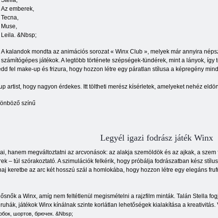
Stella,
Az emberek,
Tecna,
Muse,
Leila. &Nbsp;
A kalandok mondta az animációs sorozat « Winx Club », melyek már annyira népszer
számítógépes játékok. A legtöbb története szépségek-tündérek, mint a lányok, így t
edd fel make-up és frizura, hogy hozzon létre egy páratlan stílusa a képregény mi
artist, hogy nagyon érdekes. Itt töltheti merész kísérletek, amelyeket nehéz eldönt
ülönböző színű
Legyél igazi fodrász játék Winx
i, hanem megváltoztatni az arcvonások: az alakja szemöldök és az ajkak, a szem f
ek – túl szórakoztató. A szimulációk felkérik, hogy próbálja fodrászatban kész stílus
 haj keretbe az arc két hosszú szál a homlokába, hogy hozzon létre egy elegáns fr
 hősnők a Winx, amíg nem feltétlenül megismételni a rajzfilm minták. Talán Stella fo
 ruhák, játékok Winx kínálnak szinte korlátlan lehetőségek kialakítása a kreativitá
юбок,
шортов,
брючек. &Nbsp;