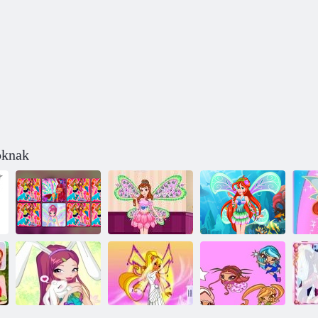
Stílus Bloom
oknak
W
Winx: Memo
Beauty Princess
Ariel Hercegnő
Deluxe
Winx stílus
Winx stílus