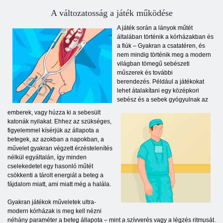
A változatosság a játék működése
A játék során a lányok műtét
általában történik a kórházakban és
a fiúk – Gyakran a csatatéren, és
nem mindig történik meg a modern
világban tömegű sebészeti
műszerek és további
berendezés. Például a játékokat
lehet átalakítani egy középkori
sebész és a sebek gyógyulnak az
emberek, vagy húzza ki a sebesült
katonák nyilakat. Ehhez az szükséges,
figyelemmel kísérjük az állapota a
betegek, az azokban a napokban, a
művelet gyakran végzett érzéstelenítés
nélkül egyáltalán, így minden
cselekedetet egy hasonló műtét
csökkenti a tárolt energiát a beteg a
fájdalom miatt, ami miatt még a halála.
Gyakran játékok műveletek ultra-
modern kórházak is meg kell nézni
néhány paraméter a beteg állapota – mint a szívverés vagy a légzés ritmusát.