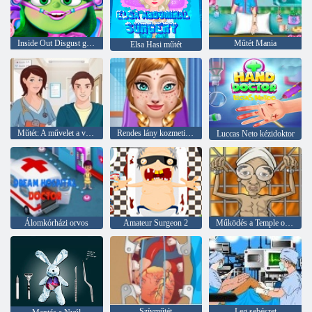
Inside Out Disgust gégészet sebészet
Műtét Mania
Elsa Hasi műtét
Műtét: A művelet a vállán
Rendes lány kozmetikai sebészet
Luccas Neto kézidoktor
Álomkórházi orvos
Amateur Surgeon 2
Működés a Temple of Doom
Szívműtét
Leg sebészet