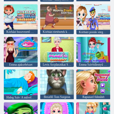
Kórházi buszvezető sürgősségi ügyelet
Kórházi történetek kosárlabda
Kórházi postás sürgősségi
Emma ajaksebészet
Levis Arcplasztikai Sebészet
Emma Szívbillentyű műtét
Beszélő Tom Surgeon
Rapunzel fülműtét
Hideg Szív: A műveletet a keze Anna hercegnő