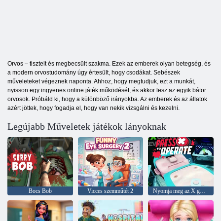
Orvos – tisztelt és megbecsült szakma. Ezek az emberek olyan betegség, és
a modern orvostudomány úgy értesült, hogy csodákat. Sebészek
műveleteket végeznek naponta. Ahhoz, hogy megtudjuk, ezt a munkát,
nyisson egy ingyenes online játék működését, és akkor lesz az egyik bátor
orvosok. Próbáld ki, hogy a különböző irányokba. Az emberek és az állatok
azért jöttek, hogy fogadja el, hogy van nekik vizsgálni és kezelni.
Legújabb Műveletek játékok lányoknak
Bocs Bob
Vicces szemműtét 2
Nyomja meg az X gombot a működéshez