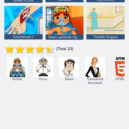
Mentés a Nyúl
Kézsebészeti 2
Virtuális Surgeon
Metró szörfösök: Operation
(Total 10)
Kórház
Orvos
Sebész
Szimulációk
HTML5
lányoknak