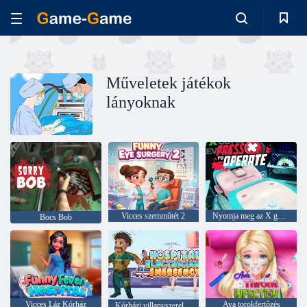
Műveletek játékok
lányoknak
Vicces szemműtét 2
Nyomja meg az X gombot a működéshez
Bocs Bob
Vicces Láz Kórház
Ava torokfertőzés
Kórházi villanyszerelő vészhelyzet