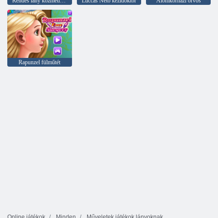
Rendes lány kozmetikai sebészet
Luccas Neto kézidoktor
Álomkórházi orvos
Rapunzel fülműtét
Online játékok
Minden
Műveletek játékok lányoknak