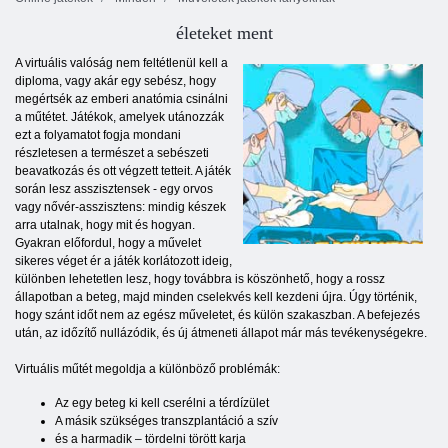
életeket ment
A virtuális valóság nem feltétlenül kell a
diploma, vagy akár egy sebész, hogy
megértsék az emberi anatómia csinálni
a műtétet. Játékok, amelyek utánozzák
ezt a folyamatot fogja mondani
részletesen a természet a sebészeti
beavatkozás és ott végzett tetteit. A játék
során lesz asszisztensek - egy orvos
vagy nővér-asszisztens: mindig készek
arra utalnak, hogy mit és hogyan.
Gyakran előfordul, hogy a művelet
sikeres véget ér a játék korlátozott ideig,
különben lehetetlen lesz, hogy továbbra is köszönhető, hogy a rossz
állapotban a beteg, majd minden cselekvés kell kezdeni újra. Úgy történik,
hogy szánt időt nem az egész műveletet, és külön szakaszban. A befejezés
után, az időzítő nullázódik, és új átmeneti állapot már más tevékenységekre.
Virtuális műtét megoldja a különböző problémák:
Az egy beteg ki kell cserélni a térdízület
A másik szükséges transzplantáció a szív
és a harmadik – tördelni törött karja