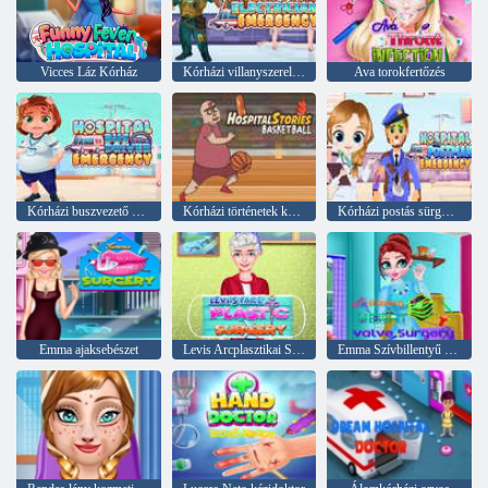
Vicces Láz Kórház
Kórházi villanyszerelő vészhelyzet
Ava torokfertőzés
Kórházi buszvezető sürgősségi ügyelet
Kórházi történetek kosárlabda
Kórházi postás sürgősségi
Emma ajaksebészet
Levis Arcplasztikai Sebészet
Emma Szívbillentyű műtét