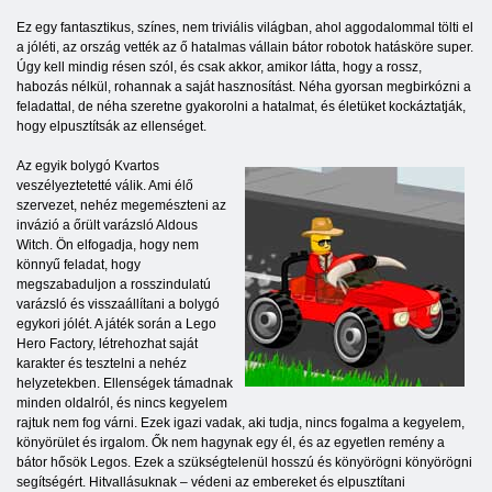
Ez egy fantasztikus, színes, nem triviális világban, ahol aggodalommal tölti el
a jóléti, az ország vették az ő hatalmas vállain bátor robotok hatásköre super.
Úgy kell mindig résen szól, és csak akkor, amikor látta, hogy a rossz,
habozás nélkül, rohannak a saját hasznosítást. Néha gyorsan megbirkózni a
feladattal, de néha szeretne gyakorolni a hatalmat, és életüket kockáztatják,
hogy elpusztítsák az ellenséget.
Az egyik bolygó Kvartos
veszélyeztetetté válik. Ami élő
szervezet, nehéz megemészteni az
invázió a őrült varázsló Aldous
Witch. Ön elfogadja, hogy nem
könnyű feladat, hogy
megszabaduljon a rosszindulatú
varázsló és visszaállítani a bolygó
egykori jólét. A játék során a Lego
Hero Factory, létrehozhat saját
karakter és tesztelni a nehéz
helyzetekben. Ellenségek támadnak
minden oldalról, és nincs kegyelem
rajtuk nem fog várni. Ezek igazi vadak, aki tudja, nincs fogalma a kegyelem,
könyörület és irgalom. Ők nem hagynak egy él, és az egyetlen remény a
bátor hősök Legos. Ezek a szükségtelenül hosszú és könyörögni könyörögni
segítségért. Hitvallásuknak – védeni az embereket és elpusztítani