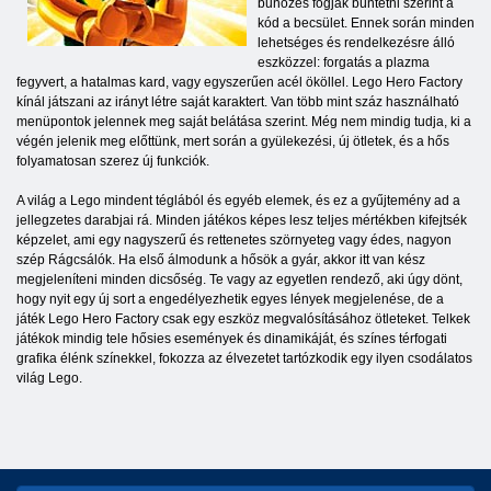
bűnözés fogják büntetni szerint a
kód a becsület. Ennek során minden
lehetséges és rendelkezésre álló
eszközzel: forgatás a plazma
fegyvert, a hatalmas kard, vagy egyszerűen acél ököllel. Lego Hero Factory
kínál játszani az irányt létre saját karaktert. Van több mint száz használható
menüpontok jelennek meg saját belátása szerint. Még nem mindig tudja, ki a
végén jelenik meg előttünk, mert során a gyülekezési, új ötletek, és a hős
folyamatosan szerez új funkciók.
A világ a Lego mindent téglából és egyéb elemek, és ez a gyűjtemény ad a
jellegzetes darabjai rá. Minden játékos képes lesz teljes mértékben kifejtsék
képzelet, ami egy nagyszerű és rettenetes szörnyeteg vagy édes, nagyon
szép Rágcsálók. Ha első álmodunk a hősök a gyár, akkor itt van kész
megjeleníteni minden dicsőség. Te vagy az egyetlen rendező, aki úgy dönt,
hogy nyit egy új sort a engedélyezhetik egyes lények megjelenése, de a
játék Lego Hero Factory csak egy eszköz megvalósításához ötleteket. Telkek
játékok mindig tele hősies események és dinamikáját, és színes térfogati
grafika élénk színekkel, fokozza az élvezetet tartózkodik egy ilyen csodálatos
világ Lego.