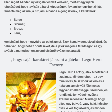
ellenségeit. Minden új vizsgálat észlelt kedvező, mert ez egy újabb
lehetőséget, hogy javítsák a harci képességek, így amikor egy benzinkút
támadta meg az ura, a tűz, ami a banda a gengszterek, a karakterek:
Serge
Stormer,
Breeze
Fern,
kombinálni, hogy megvédje az objektumot. Ezek komoly gondokkal küzd, és
néha van, hogy nehéz döntéseket, de a játék megéri a fáradságot, és így
tovább a menedzsment nyerni elsöprő győzelmet aratott.
, hogy saját karaktert játszani a játékot Lego Hero
Factory
Lego Hero Factory játék hihetetlenül
izgalmas. Minden robot – ez egy
műalkotás, felszívódik az erő és a
hatalom, amely vált félelmetes
fegyver az ellenséggel szemben, és
rendíthetetlen védelmezője a
szerencsétleneket. Mindegy, hogy
elfog egy bolygó, vagy hajó, hőseink
csak ki kell foglalkozni, és minden