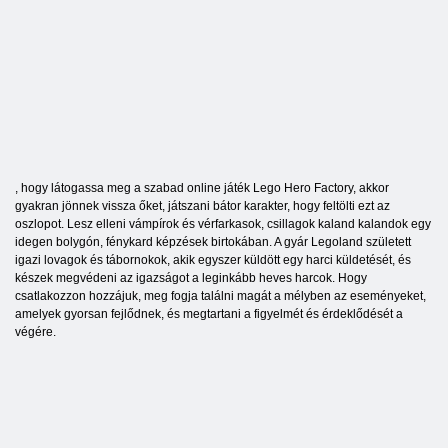
, hogy látogassa meg a szabad online játék Lego Hero Factory, akkor
gyakran jönnek vissza őket, játszani bátor karakter, hogy feltölti ezt az
oszlopot. Lesz elleni vámpírok és vérfarkasok, csillagok kaland kalandok egy
idegen bolygón, fénykard képzések birtokában. A gyár Legoland született
igazi lovagok és tábornokok, akik egyszer küldött egy harci küldetését, és
készek megvédeni az igazságot a leginkább heves harcok. Hogy
csatlakozzon hozzájuk, meg fogja találni magát a mélyben az eseményeket,
amelyek gyorsan fejlődnek, és megtartani a figyelmét és érdeklődését a
végére.