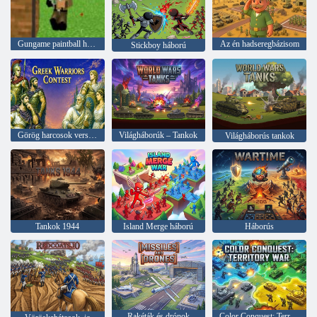
Gungame paintball háborúk
Az én hadseregbázisom
Stickboy háború
Görög harcosok versenye
Világháborúk – Tankok
Világháborús tankok
Tankok 1944
Island Merge háború
Háborús
Rakéták és drónok
Color Conquest: Territory War