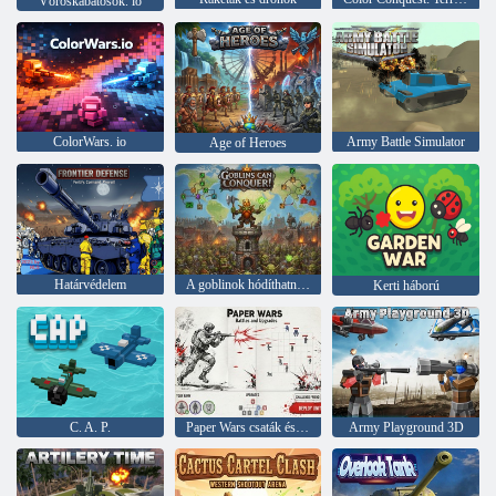
Vöröskabátosok. io
ColorWars. io
Army Battle Simulator
Age of Heroes
Határvédelem
A goblinok hódíthatnak!
Kerti háború
C. A. P.
Paper Wars csaták és frissítések
Army Playground 3D