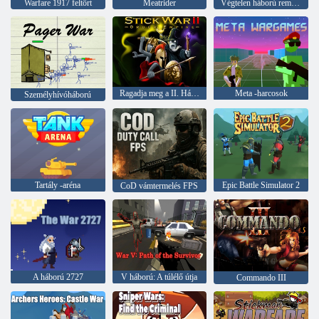
Warfare 1917 feltört
Meatrider
Végtelen háború remaster
Ragadja meg a II. Háborús rend birodalmát
Meta -harcosok
Személyhívóháború
Tartály -aréna
Epic Battle Simulator 2
CoD vámtermelés FPS
A háború 2727
V háború: A túlélő útja
Commando III