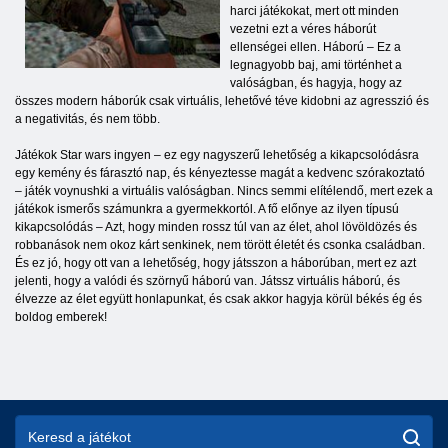
harci játékokat, mert ott minden
vezetni ezt a véres háborút
ellenségei ellen. Háború – Ez a
legnagyobb baj, ami történhet a
valóságban, és hagyja, hogy az
összes modern háborúk csak virtuális, lehetővé téve kidobni az agresszió és
a negativitás, és nem több.
Játékok Star wars ingyen – ez egy nagyszerű lehetőség a kikapcsolódásra
egy kemény és fárasztó nap, és kényeztesse magát a kedvenc szórakoztató
– játék voynushki a virtuális valóságban. Nincs semmi elítélendő, mert ezek a
játékok ismerős számunkra a gyermekkortól. A fő előnye az ilyen típusú
kikapcsolódás – Azt, hogy minden rossz túl van az élet, ahol lövöldözés és
robbanások nem okoz kárt senkinek, nem törött életét és csonka családban.
És ez jó, hogy ott van a lehetőség, hogy játsszon a háborúban, mert ez azt
jelenti, hogy a valódi és szörnyű háború van. Játssz virtuális háború, és
élvezze az élet együtt honlapunkat, és csak akkor hagyja körül békés ég és
boldog emberek!