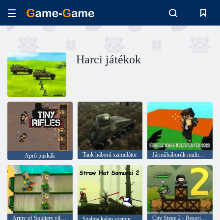
Harci játékok
Tank háború szimulátor
Járműháborúk multiplayer 2020
Apró puskák
Army of Soldiers világháború
City Siege 2 - Resort Siege
Szalma kalap szamuráj 2