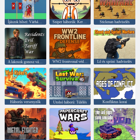
Íjászok hősei: Várháború
Sniper háborúk: Keresse meg a bűnözőt
Stickman hadviselés
WW2 frontvonal védelme
Lő és sprint: hadviselés
A lakosok gonosz vámtarifa háború
Háborús versenyzők
Konfliktus korai
Utolsó háború: Túlélés