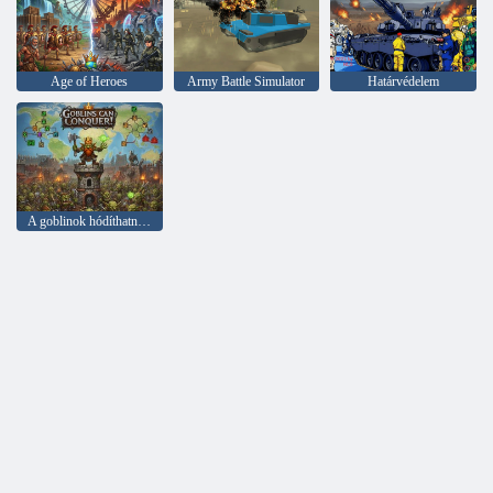
Age of Heroes
Army Battle Simulator
Határvédelem
A goblinok hódíthatnak!