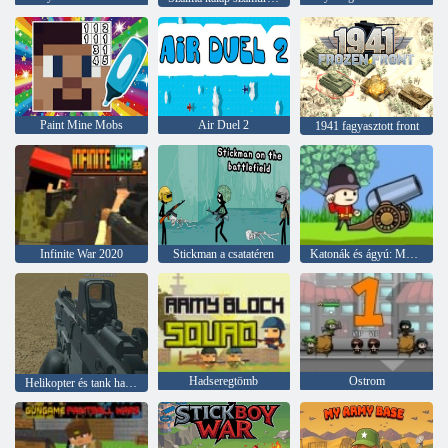
Paint Mine Mobs
Air Duel 2
1941 fagyasztott front
Infinite War 2020
Stickman a csatatéren
Katonák és ágyú: Mountain Attack
Hadseregtömb
Ostrom
Helikopter és tank harci sivatagi vihar multiplayer