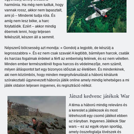
harmónia. Ha még nem tudtuk, hogy
vannak rossz, akkor nem tapasztalt,
ami jó – Mindenki tudja róla. És
amíg nem lesz béke, a harc
folytatódik. Ezért – akkor mindig
ébernek lenni, hogy teljesen
felkészült, készen áll a semmit.
Népszerű bölcsesség azt mondja: « Gondolj a legjobb, de készülj a
legrosszabbra ». És ez nem csak szavak! A legtöbb, bármilyen harcok, csaták
és harcias fogalmak érdekel a férfi az emberiség felének, és ez nem véletlen.
Minden ember természeténél fogva harcos és védelmezője, nem számít,
milyen álláspontot tart egy bizonyos időszak az életében. És mindenkinek,
aki nem közömbös, hogy minden megnyilvánulását a háború kínálunk
szórakoztató úgynevezett háborús játék online amely mindig lehetséges a mi
játék oldalon teljesen ingyenes, és regisztráció nélkül.
Játszd kedvenc játékok War
A téma a háború mindig releváns és
a kereslet a játékosok és most
létrehozott egy csomó játékot ebben
az irányban. Ingyenes Játékok Star
wars – ez az egyik olyan sportág,
amely összefoglalja lövészek és