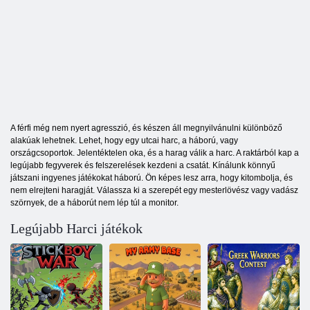
A férfi még nem nyert agresszió, és készen áll megnyilvánulni különböző
alakúak lehetnek. Lehet, hogy egy utcai harc, a háború, vagy
országcsoportok. Jelentéktelen oka, és a harag válik a harc. A raktárból kap a
legújabb fegyverek és felszerelések kezdeni a csatát. Kínálunk könnyű
játszani ingyenes játékokat háború. Ön képes lesz arra, hogy kitombolja, és
nem elrejteni haragját. Válassza ki a szerepét egy mesterlövész vagy vadász
szörnyek, de a háborút nem lép túl a monitor.
Legújabb Harci játékok