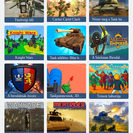
Cactus Cartel Clash
Nézze meg a Tank háborút
Tüzérségi idő
Knight Wars
A Stickman Birodalmak
Tank túlélése: Blitz háború
A birodalmak összecsapása
Tankparancsnok, 3D hadsereg Rush!
Trónok háborúja