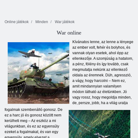
Online játékok
Minden
War játékok
War online
Kívánatos lenne, az lenne a lényege
az ember volt, fehér és bolyhos, és
vannak olyan esetek, ahol épp az
ellenkezője. A szomjúság a hatalom,
a pénz, fölény és így tovább, csak
megmutatja nekünk az ellenkező
oldala az éremnek. Düh, agresszió,
a vágy, hogy harcolni – Nem ez,
amit mindannyian valamilyen
módon látható az életünkben. Jó
vagy rossz, hogy megoldja minden,
de, persze, jobb, ha a világ uralja
fogalmak szembenálló gonosz. De
ez a harc jó és gonosz között nem
kerülheti meg – Az eszköz a mi
világunkban, és ez az egyensúly
ezeket a fogalmakat, és van egy
egyensúly, amely elvezet a