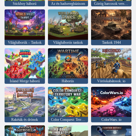
Stickboy háború
Az én hadseregbázisom
Görög harcosok versenye
Világháborúk – Tankok
Világháborús tankok
Tankok 1944
Island Merge háború
Háborús
Vöröskabátosok. io
Rakéták és drónok
Color Conquest: Territory War
ColorWars. io