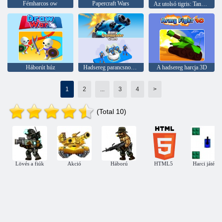
Fémharcos ow
Papercraft Wars
Az utolsó tigris: Tank -szimulátor
Háborút húz
Hadsereg parancsnoki kézműves
A hadsereg harcja 3D
1
2
...
3
4
>
(Total 10)
Lövés a fiúk
Akció
Háború
HTML5
Harci játéko