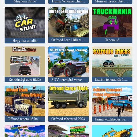
Mayhem Drive
Trump Wheelie Challenge
Monster Truck Dirt Rally
Offroad Jeep Hills vezetés
Teherautó
Hegyi kaszkadőr
Rendõrségi autó üldöz
Extrém teherautók 1. rész Európa
SUV: terepjáró versenyzés
Offroad teherautó hadsereg vezetés
Offroad teherautó 2024
Jármű közlekedési rendőrség szimulátor