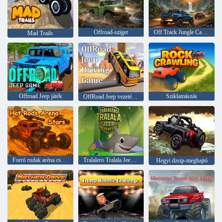
Offroad-sziget
Off Track Jungle Car Race
Mad Trails
Offroad Jeep játék
Sziklamászás
OffRoad Jeep vezetési játék
Forró rudak aréna csillagok
Tralalero Tralala Jeep kaland
Hegyi dzsip-meghajtó