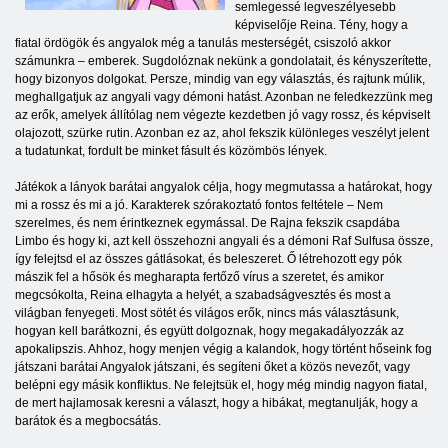
semlegessé legveszélyesebb
képviselője Reina. Tény, hogy a
fiatal ördögök és angyalok még a tanulás mesterségét, csiszoló akkor
számunkra – emberek. Sugdolóznak nekünk a gondolatait, és kényszerítette,
hogy bizonyos dolgokat. Persze, mindig van egy választás, és rajtunk múlik,
meghallgatjuk az angyali vagy démoni hatást. Azonban ne feledkezzünk meg
az erők, amelyek állítólag nem végezte kezdetben jó vagy rossz, és képviselt
olajozott, szürke rutin. Azonban ez az, ahol fekszik különleges veszélyt jelent
a tudatunkat, fordult be minket fásult és közömbös lények.
Játékok a lányok barátai angyalok célja, hogy megmutassa a határokat, hogy
mi a rossz és mi a jó. Karakterek szórakoztató fontos feltétele – Nem
szerelmes, és nem érintkeznek egymással. De Rajna fekszik csapdába
Limbo és hogy ki, azt kell összehozni angyali és a démoni Raf Sulfusa össze,
így felejtsd el az összes gátlásokat, és beleszeret. Ő létrehozott egy pók
mászik fel a hősök és megharapta fertőző vírus a szeretet, és amikor
megcsókolta, Reina elhagyta a helyét, a szabadságvesztés és most a
világban fenyegeti. Most sötét és világos erők, nincs más választásunk,
hogyan kell barátkozni, és együtt dolgoznak, hogy megakadályozzák az
apokalipszis. Ahhoz, hogy menjen végig a kalandok, hogy történt hőseink fog
játszani barátai Angyalok játszani, és segíteni őket a közös nevezőt, vagy
belépni egy másik konfliktus. Ne felejtsük el, hogy még mindig nagyon fiatal,
de mert hajlamosak keresni a választ, hogy a hibákat, megtanulják, hogy a
barátok és a megbocsátás.