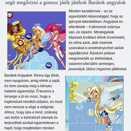
segít megőrizni a gonosz játék játékok Barátok angyalok
Minden karakternek – ez az
egyedülálló képességgel, hogy az
igények tekintetében. Angyalok és
ellenfeleik – A démonok szárnya
van, és repülni. Mindegyikük
képesek kiváltani élénk érzelmeket,
és néha azok, akik viselnek
szarvakat is eredményezhet valódi
együttérzést. Ránézni jobban
megismerjék az életmódjuk,
valamint ellenállni semleges,
javasoljuk Játssz ingyenes játékokat
Barátok Angyalok. Reina úgy tűnik,
nem nyugszom, amíg elérik a saját,
és nem zavarja meg a kényes
hatalmi egyensúlyt. Ő keverni a
lényege a jó és rossz, hogy a
hajtóművet mindkét oldalon, és most
nem messze a vége a világnak.
Ahhoz, hogy újra a rend, szükség
van külön a különböző elemek és
terjesztheti azokat egyenletesen a
hajót, hogy megfeleljen minden