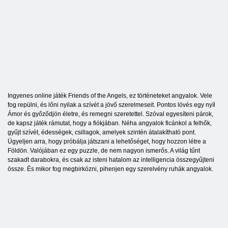
Ingyenes online játék Friends of the Angels, ez történeteket angyalok. Vele
fog repülni, és lőni nyilak a szívét a jövő szerelmeseit. Pontos lövés egy nyíl
Ámor és győződjön életre, és remegni szeretettel. Szóval egyesíteni párok,
de kapsz játék rámutat, hogy a fiókjában. Néha angyalok ficánkol a felhők,
gyűjt szívét, édességek, csillagok, amelyek szintén átalakítható pont.
Ügyeljen arra, hogy próbálja játszani a lehetőséget, hogy hozzon létre a
Földön. Valójában ez egy puzzle, de nem nagyon ismerős. A világ tűnt
szakadt darabokra, és csak az isteni hatalom az intelligencia összegyűjteni
össze. És mikor fog megbirkózni, pihenjen egy szerelvény ruhák angyalok.