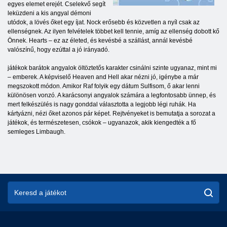
egyes elemet erejét. Cselekvő segít
leküzdeni a kis angyal démoni
utódok, a lövés őket egy íjat. Nock erősebb és közvetlen a nyíl csak az
ellenségnek. Az ilyen felvételek többet kell tennie, amíg az ellenség dobott kő
Önnek. Hearts – ez az életed, és kevésbé a szállást, annál kevésbé
valószínű, hogy ezúttal a jó irányadó.
játékok barátok angyalok öltöztetős karakter csinálni szinte ugyanaz, mint mi
– emberek. A képviselő Heaven and Hell akar nézni jó, igénybe a már
megszokott módon. Amikor Raf folyik egy dátum Sulfisom, ő akar lenni
különösen vonzó. A karácsonyi angyalok számára a legfontosabb ünnep, és
mert felkészülés is nagy gonddal választotta a legjobb légi ruhák. Ha
kártyázni, nézi őket azonos pár képet. Rejtvényeket is bemutatja a sorozat a
játékok, és természetesen, csókok – ugyanazok, akik kiengedték a fő
semleges Limbaugh.