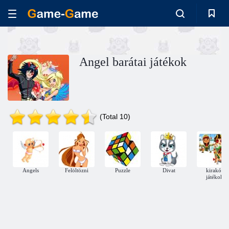
Angel barátai játékok
(Total 10)
Angels
Felöltözni
Puzzle
Divat
kirakós
játékok